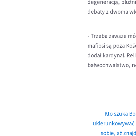
degeneracją, bluźn
debaty z dwoma wło
- Trzeba zawsze mówi
mafiosi są poza Koś
dodał kardynał. Reli
bałwochwalstwo, ne
Kto szuka Bo
ukierunkowywać n
sobie, aż znaj