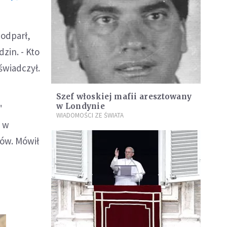
 odparł,
zin. - Kto
świadczył.
Szef włoskiej mafii aresztowany
w Londynie
"
WIADOMOŚCI ZE ŚWIATA
, w
nów. Mówił