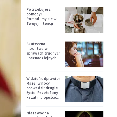
Potrzebujesz
pomocy?
Pomodlimy się w
Twojej intencji
Skuteczna
modlitwa w
sprawach trudnych
i beznadziejnych
W dzień odprawiał
Mszę, w nocy
prowadził drugie
życie. Przełożony
kazał mu opuścić
zakon
Niezawodna