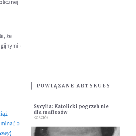
blicznej
i, że
gijnymi -
POWIĄZANE ARTYKUŁY
Sycylia: Katolicki pogrzeb nie
dla mafiosów
ciąż
KOŚCIÓŁ
ominać o
howy
)