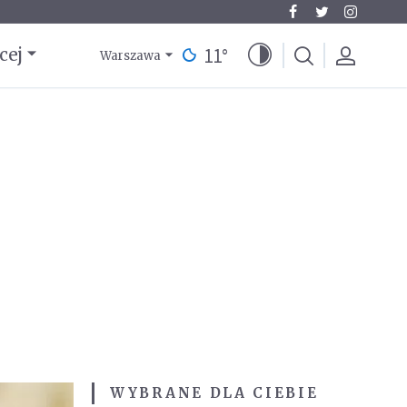
11
°
cej
Warszawa
WYBRANE DLA CIEBIE