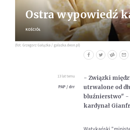
Ostra wypowiedź ka
KOŚCIÓŁ
(fot. Grzegorz Gałązka / galazka.deon.pl)
13 lat temu
- Związki międz
utrwalone od dł
PAP / drr
bluźnierstwo" -
kardynał Gianfr
Watykański "minister