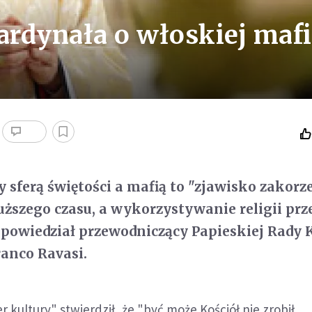
rdynała o włoskiej mafi
y sferą świętości a mafią to "zjawisko zakorz
uższego czasu, a wykorzystywanie religii prze
 powiedział przewodniczący Papieskiej Rady 
anco Ravasi.
 kultury" stwierdził, że "być może Kościół nie zrobił