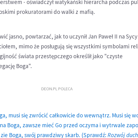
ierstwem - oświadczył watykański hierarcha podczas pu
skimi prokuratorami do walki z mafią.
ć jasno, powtarzać, jak to uczynił Jan Paweł II na Sycyli
ciołem, mimo że posługują się wszystkimi symbolami reli
gijność świata przestępczego określił jako "czyste
gację Boga".
DEON.PL POLECA
ga, musi się zwrócić całkowicie do wewnątrz. Musi się w
a Boga, zawsze mieć Go przed oczyma i wytrwale zap
dzie Boga, swój prawdziwy skarb. (Sprawdź:
Rozwój duc