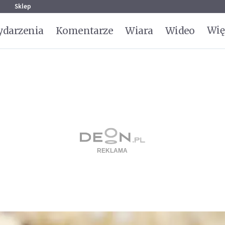
g
Sklep
Wię
darzenia
Komentarze
Wiara
Wideo