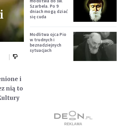
modlitwa do św.
Szarbela. Po 9
i
dniach mogą dziać
się cuda
Modlitwa ojca Pio
w trudnych i
beznadziejnych
sytuacjach
enione i
z nią to
Kultury