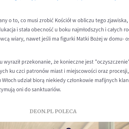
ny o to, co musi zrobić Kościół w obliczu tego zjawiska,
ukacja i stała obecność u boku najmłodszych i całych rod
dowcą wiary, nawet jeśli ma figurki Matki Bożej w domu- o
 wyraził przekonanie, że konieczne jest "oczyszczenie
nych ku czci patronów miast i miejscowości oraz procesji
 Włoch udział biorą niekiedy członkowie mafijnych kla
rzymują oni do sanktuariów.
DEON.PL POLECA