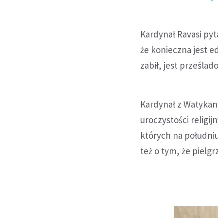
Kardynał Ravasi pyta
że konieczna jest ed
zabił, jest prześla
Kardynał z Watykanu
uroczystości religij
których na południu
też o tym, że pielg