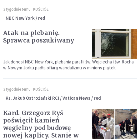
3 tygodnie temu
KOŚCIÓŁ
NBC New York / red
Atak na plebanię.
Sprawca poszukiwany
Jak donosi NBC New York, plebania parafii św. Wojciecha i św. Rocha
w Nowym Jorku padła ofiarą wandalizmu w miniony piątek.
3 tygodnie temu
KOŚCIÓŁ
Ks. Jakub Ostrożański RCI / Vatican News / red
Kard. Grzegorz Ryś
poświęcił kamień
węgielny pod budowę
nowej kaplicy. Stanie w