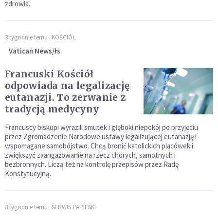
zdrowia.
3 tygodnie temu
KOŚCIÓŁ
Vatican News/łs
Francuski Kościół
odpowiada na legalizację
eutanazji. To zerwanie z
tradycją medycyny
Francuscy biskupi wyrazili smutek i głęboki niepokój po przyjęciu
przez Zgromadzenie Narodowe ustawy legalizującej eutanazję i
wspomagane samobójstwo. Chcą bronić katolickich placówek i
zwiększyć zaangażowanie na rzecz chorych, samotnych i
bezbronnych. Liczą też na kontrolę przepisów przez Radę
Konstytucyjną.
3 tygodnie temu
SERWIS PAPIESKI