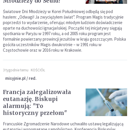
Młodzieży do Seulu!
Światowe Dni Młodzieży w Korei Południowej odbędą się pod
hasłem: „Odwagi! Ja zwyciężyłem świat”. Program Magis tradycyjnie
poprzedzi to wydarzenie, oferując młodym ludziom doświadczenie
oparte na duchowości ignacjańskiej. Początki tej inicjatywy sięgają
spotkania w Paryżu w 1997 roku, a od 2005 roku program jest
formalnie powierzany prowincji jezuitów w kraju goszczącym. Polska
gościła uczestników Magis dwukrotnie – w 1991 roku w
Częstochowie oraz w 2016 roku w Krakowie.
3 tygodnie temu
KOŚCIÓŁ
misyjnie.pl / red.
Francja zalegalizowała
eutanazję. Biskupi
alarmują: "To
historyczny przełom"
Francuskie Zgromadzenie Narodowe uchwaliło ustawę legalizującą
eutanazję i wspomagane samobójstwo. Konferencja Biskupów