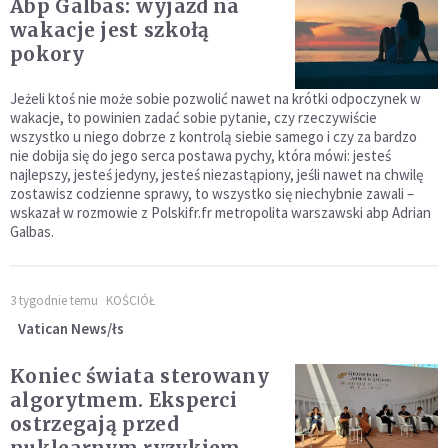
Abp Galbas: wyjazd na
wakacje jest szkołą
pokory
Jeżeli ktoś nie może sobie pozwolić nawet na krótki odpoczynek w
wakacje, to powinien zadać sobie pytanie, czy rzeczywiście
wszystko u niego dobrze z kontrolą siebie samego i czy za bardzo
nie dobija się do jego serca postawa pychy, która mówi: jesteś
najlepszy, jesteś jedyny, jesteś niezastąpiony, jeśli nawet na chwilę
zostawisz codzienne sprawy, to wszystko się niechybnie zawali –
wskazał w rozmowie z Polskifr.fr metropolita warszawski abp Adrian
Galbas.
3 tygodnie temu
KOŚCIÓŁ
Vatican News/łs
Koniec świata sterowany
algorytmem. Eksperci
ostrzegają przed