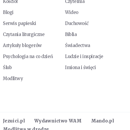
Kościół
Czytelnia
Blogi
Wideo
Serwis papieski
Duchowość
Czytania liturgiczne
Biblia
Artykuły blogerów
Świadectwa
Psychologia na co dzień
Ludzie i inspiracje
Ślub
Imiona i święci
Modlitwy
Jezuici.pl
Wydawnictwo WAM
Mando.pl
Modlitwa w drodze