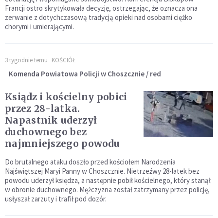
Francji ostro skrytykowała decyzję, ostrzegając, że oznacza ona
zerwanie z dotychczasową tradycją opieki nad osobami ciężko
chorymi i umierającymi.
3 tygodnie temu
KOŚCIÓŁ
Komenda Powiatowa Policji w Choszcznie / red
Ksiądz i kościelny pobici
przez 28-latka.
Napastnik uderzył
duchownego bez
najmniejszego powodu
Do brutalnego ataku doszło przed kościołem Narodzenia
Najświętszej Maryi Panny w Choszcznie. Nietrzeźwy 28-latek bez
powodu uderzył księdza, a następnie pobił kościelnego, który stanął
w obronie duchownego. Mężczyzna został zatrzymany przez policję,
usłyszał zarzuty i trafił pod dozór.