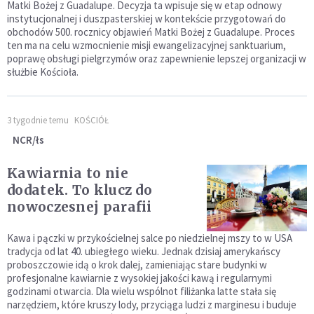
Matki Bożej z Guadalupe. Decyzja ta wpisuje się w etap odnowy
instytucjonalnej i duszpasterskiej w kontekście przygotowań do
obchodów 500. rocznicy objawień Matki Bożej z Guadalupe. Proces
ten ma na celu wzmocnienie misji ewangelizacyjnej sanktuarium,
poprawę obsługi pielgrzymów oraz zapewnienie lepszej organizacji w
służbie Kościoła.
3 tygodnie temu
KOŚCIÓŁ
NCR/łs
Kawiarnia to nie
dodatek. To klucz do
nowoczesnej parafii
Kawa i pączki w przykościelnej salce po niedzielnej mszy to w USA
tradycja od lat 40. ubiegłego wieku. Jednak dzisiaj amerykańscy
proboszczowie idą o krok dalej, zamieniając stare budynki w
profesjonalne kawiarnie z wysokiej jakości kawą i regularnymi
godzinami otwarcia. Dla wielu wspólnot filiżanka latte stała się
narzędziem, które kruszy lody, przyciąga ludzi z marginesu i buduje