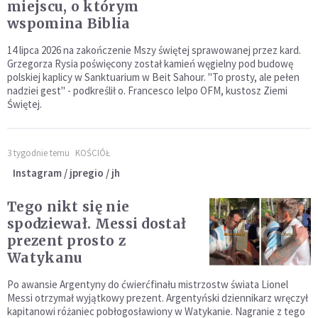
miejscu, o którym
wspomina Biblia
14 lipca 2026 na zakończenie Mszy świętej sprawowanej przez kard.
Grzegorza Rysia poświęcony został kamień węgielny pod budowę
polskiej kaplicy w Sanktuarium w Beit Sahour. "To prosty, ale pełen
nadziei gest" - podkreślił o. Francesco Ielpo OFM, kustosz Ziemi
Świętej.
3 tygodnie temu
KOŚCIÓŁ
Instagram / jpregio / jh
Tego nikt się nie
spodziewał. Messi dostał
prezent prosto z
Watykanu
Po awansie Argentyny do ćwierćfinału mistrzostw świata Lionel
Messi otrzymał wyjątkowy prezent. Argentyński dziennikarz wręczył
kapitanowi różaniec pobłogosławiony w Watykanie. Nagranie z tego