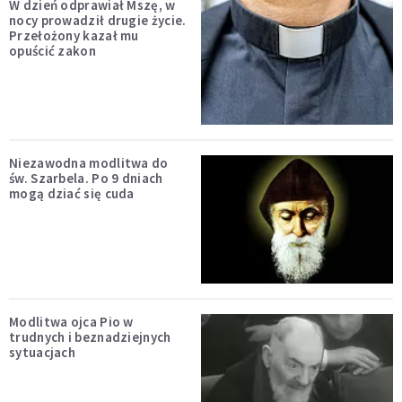
W dzień odprawiał Mszę, w
nocy prowadził drugie życie.
Przełożony kazał mu
opuścić zakon
Niezawodna modlitwa do
św. Szarbela. Po 9 dniach
mogą dziać się cuda
Modlitwa ojca Pio w
trudnych i beznadziejnych
sytuacjach