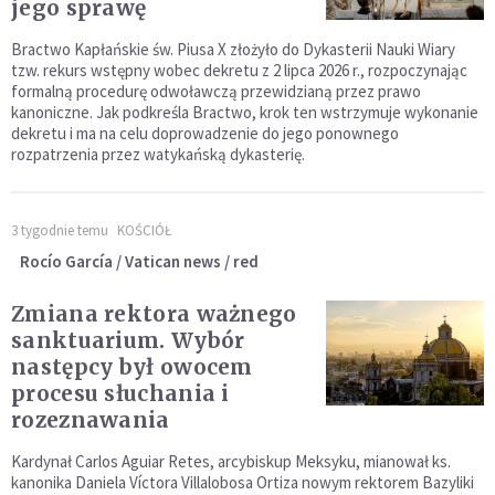
jego sprawę
Bractwo Kapłańskie św. Piusa X złożyło do Dykasterii Nauki Wiary
tzw. rekurs wstępny wobec dekretu z 2 lipca 2026 r., rozpoczynając
formalną procedurę odwoławczą przewidzianą przez prawo
kanoniczne. Jak podkreśla Bractwo, krok ten wstrzymuje wykonanie
dekretu i ma na celu doprowadzenie do jego ponownego
rozpatrzenia przez watykańską dykasterię.
3 tygodnie temu
KOŚCIÓŁ
Rocío García / Vatican news / red
Zmiana rektora ważnego
sanktuarium. Wybór
następcy był owocem
procesu słuchania i
rozeznawania
Kardynał Carlos Aguiar Retes, arcybiskup Meksyku, mianował ks.
kanonika Daniela Víctora Villalobosa Ortiza nowym rektorem Bazyliki