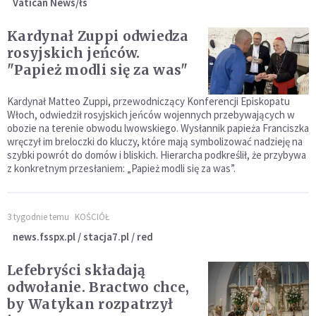
Vatican News/łs
Kardynał Zuppi odwiedza
rosyjskich jeńców.
"Papież modli się za was"
Kardynał Matteo Zuppi, przewodniczący Konferencji Episkopatu
Włoch, odwiedził rosyjskich jeńców wojennych przebywających w
obozie na terenie obwodu lwowskiego. Wysłannik papieża Franciszka
wręczył im breloczki do kluczy, które mają symbolizować nadzieję na
szybki powrót do domów i bliskich. Hierarcha podkreślił, że przybywa
z konkretnym przesłaniem: „Papież modli się za was”.
3 tygodnie temu
KOŚCIÓŁ
news.fsspx.pl / stacja7.pl / red
Lefebryści składają
odwołanie. Bractwo chce,
by Watykan rozpatrzył