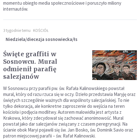
momentu obiegło media społecznościowe i poruszyło miliony
internautów.
3 tygodnie temu
KOŚCIÓŁ
Niedziela/diecezja sosnowiecka/łs
Święte graffiti w
Sosnowcu. Mural
odmienił parafię
salezjanów
W Sosnowcu przy parafii pw. św. Rafała Kalinowskiego powstał
mural, który od razu rzuca się w oczy. Dzieło przedstawia Maryję oraz
świętych szczególnie ważnych dla wspólnoty salezjańskiej. To nie
tylko dekoracja, ale konkretne zaproszenie do wejścia na teren
kościoła i podjęcia modlitwy. Autorem malowidła jest artysta z
Krakowa, który zdecydował się zachować anonimowość. Mural
powstał jako dar salezjanów związany z czasem peregrynacji. Na
ścianie obok Maryi pojawili się św. Jan Bosko, św. Dominik Savio oraz
patron miejscowej parafii – św. Rafał Kalinowski.