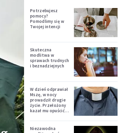
Potrzebujesz
pomocy?
Pomodlimy się w
Twojej intencji
Skuteczna
modlitwa w
sprawach trudnych
i beznadziejnych
W dzień odprawiał
Mszę, w nocy
prowadził drugie
życie. Przełożony
kazał mu opuścić
zakon
Niezawodna