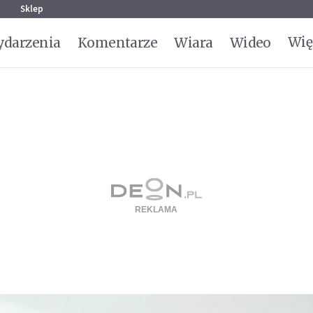
g
Sklep
Wię
darzenia
Komentarze
Wiara
Wideo