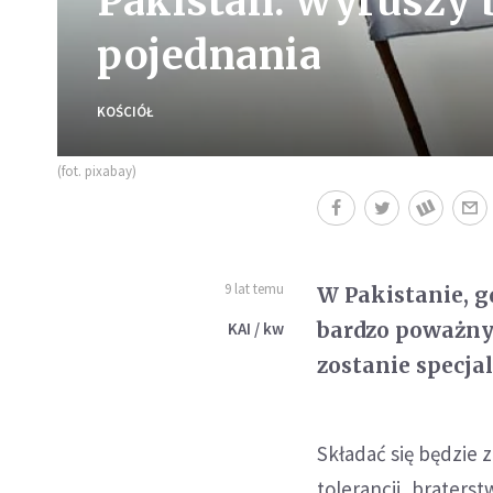
Pakistan: wyruszy
pojednania
KOŚCIÓŁ
(fot. pixabay)
9 lat temu
W Pakistanie, g
bardzo poważny
KAI / kw
zostanie specja
Składać się będzie 
tolerancji, braterst