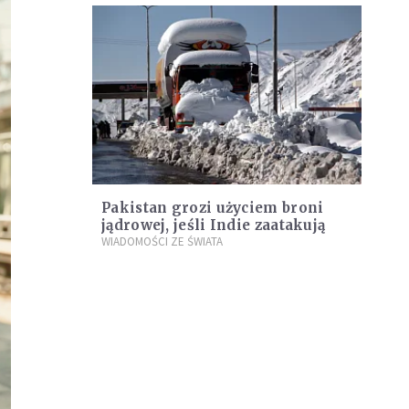
Pakistan grozi użyciem broni
jądrowej, jeśli Indie zaatakują
WIADOMOŚCI ZE ŚWIATA