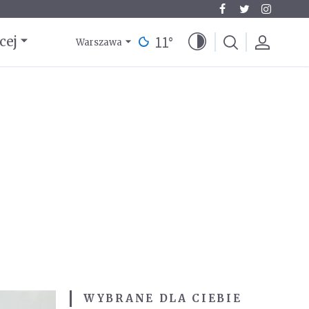
11
°
cej
Warszawa
WYBRANE DLA CIEBIE