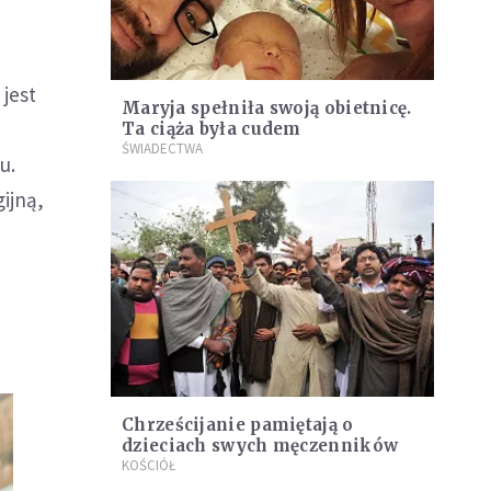
jest
Maryja spełniła swoją obietnicę.
Ta ciąża była cudem
ŚWIADECTWA
u.
ijną,
Chrześcijanie pamiętają o
dzieciach swych męczenników
KOŚCIÓŁ