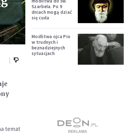
ąg
modlitwa do św.
Szarbela. Po 9
dniach mogą dziać
się cuda
Modlitwa ojca Pio
w trudnych i
beznadziejnych
sytuacjach
aje
ony
na temat