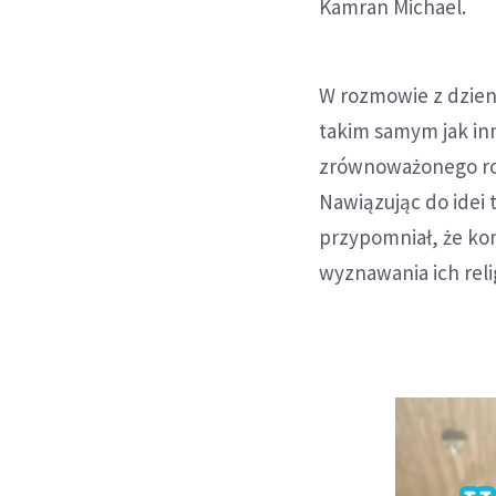
Kamran Michael.
W rozmowie z dzienn
takim samym jak in
zrównoważonego rozw
Nawiązując do idei 
przypomniał, że ko
wyznawania ich relig