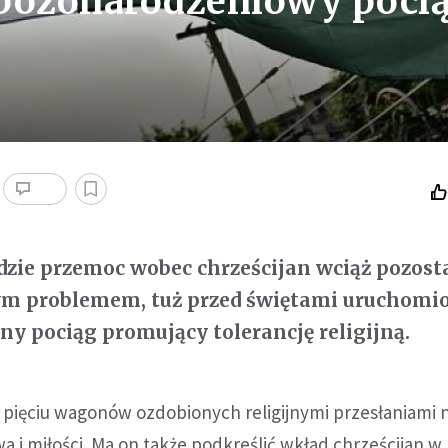
 bożonarodzeniowy poci
dzie przemoc wobec chrześcijan wciąż pozost
m problemem, tuż przed świętami uruchomi
lny pociąg promujący tolerancję religijną.
z pięciu wagonów ozdobionych religijnymi przesłaniami 
wa i miłości. Ma on także podkreślić wkład chrześcijan w