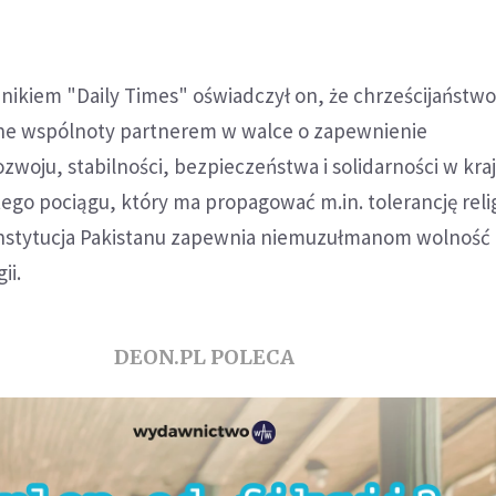
ikiem "Daily Times" oświadczył on, że chrześcijaństwo 
ne wspólnoty partnerem w walce o zapewnienie
oju, stabilności, bezpieczeństwa i solidarności w kraj
tego pociągu, który ma propagować m.in. tolerancję relig
nstytucja Pakistanu zapewnia niemuzułmanom wolność
ii.
DEON.PL POLECA