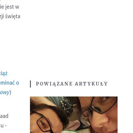
ie jest w
ji święta
ciąż
ominać o
POWIĄZANE ARTYKUŁY
howy
)
Saad
u -