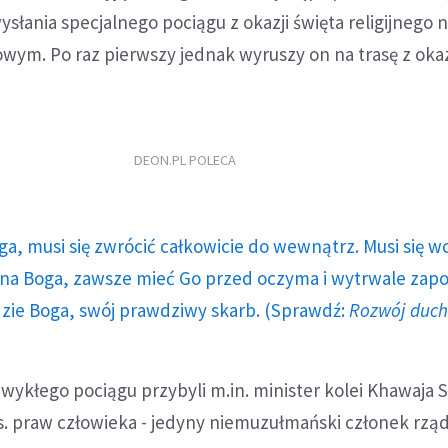
słania specjalnego pociągu z okazji święta religijnego n
wym. Po raz pierwszy jednak wyruszy on na trasę z okaz
DEON.PL POLECA
ga, musi się zwrócić całkowicie do wewnątrz. Musi się w
a Boga, zawsze mieć Go przed oczyma i wytrwale zap
dzie Boga, swój prawdziwy skarb. (Sprawdź:
Rozwój duc
wykłego pociągu przybyli m.in. minister kolei Khawaja 
ds. praw człowieka - jedyny niemuzułmański członek rząd