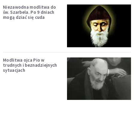
Niezawodna modlitwa do
św. Szarbela. Po 9 dniach
mogą dziać się cuda
Modlitwa ojca Pio w
trudnych i beznadziejnych
sytuacjach