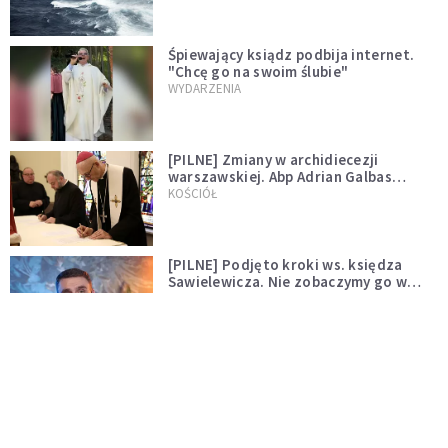
Śpiewający ksiądz podbija internet.
"Chcę go na swoim ślubie"
WYDARZENIA
[PILNE] Zmiany w archidiecezji
warszawskiej. Abp Adrian Galbas
wręczył dekrety nowym proboszczom
KOŚCIÓŁ
[PILNE] Podjęto kroki ws. księdza
Sawielewicza. Nie zobaczymy go w
mediach
WYDARZENIA