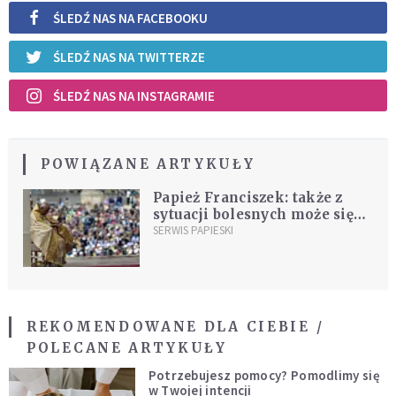
ŚLEDŹ NAS NA FACEBOOKU
ŚLEDŹ NAS NA TWITTERZE
ŚLEDŹ NAS NA INSTAGRAMIE
POWIĄZANE ARTYKUŁY
Papież Franciszek: także z
sytuacji bolesnych może się
zrodzić przemiana życia
SERWIS PAPIESKI
REKOMENDOWANE DLA CIEBIE /
POLECANE ARTYKUŁY
Potrzebujesz pomocy? Pomodlimy się
w Twojej intencji