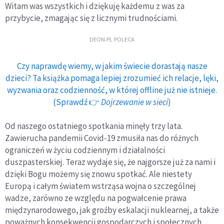
Witam was wszystkich i dziękuję każdemu z was za
przybycie, zmagając się z licznymi trudnościami.
DEON.PL POLECA
Czy naprawdę wiemy, w jakim świecie dorastają nasze
dzieci? Ta książka pomaga lepiej zrozumieć ich relacje, lęki,
wyzwania oraz codzienność, w której offline już nie istnieje.
(Sprawdź 👉
Dojrzewanie w sieci
)
Od naszego ostatniego spotkania minęły trzy lata.
Zawierucha pandemii Covid-19 zmusiła nas do różnych
ograniczeń w życiu codziennym i działalności
duszpasterskiej. Teraz wydaje się, że najgorsze już za nami i
dzięki Bogu możemy się znowu spotkać. Ale niestety
Europą i całym światem wstrząsa wojna o szczególnej
wadze, zarówno ze względu na pogwałcenie prawa
międzynarodowego, jak groźby eskalacji nuklearnej, a także
poważnych konsekwencji gospodarczych i społecznych.