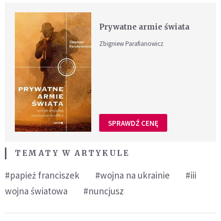
Prywatne armie świata
Zbigniew Parafianowicz
SPRAWDŹ CENĘ
TEMATY W ARTYKULE
#papież franciszek
#wojna na ukrainie
#iii
wojna światowa
#nuncjusz