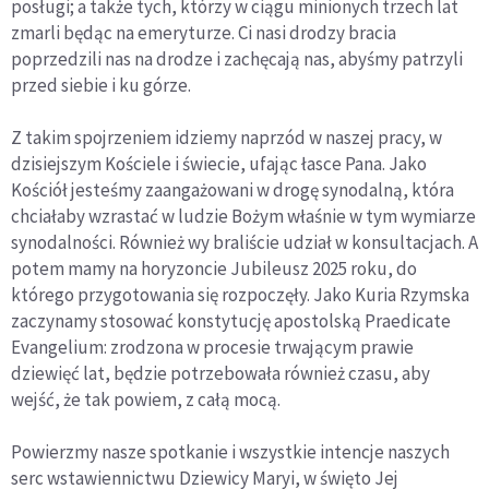
posługi; a także tych, którzy w ciągu minionych trzech lat
zmarli będąc na emeryturze. Ci nasi drodzy bracia
poprzedzili nas na drodze i zachęcają nas, abyśmy patrzyli
przed siebie i ku górze.
Z takim spojrzeniem idziemy naprzód w naszej pracy, w
dzisiejszym Kościele i świecie, ufając łasce Pana. Jako
Kościół jesteśmy zaangażowani w drogę synodalną, która
chciałaby wzrastać w ludzie Bożym właśnie w tym wymiarze
synodalności. Również wy braliście udział w konsultacjach. A
potem mamy na horyzoncie Jubileusz 2025 roku, do
którego przygotowania się rozpoczęły. Jako Kuria Rzymska
zaczynamy stosować konstytucję apostolską Praedicate
Evangelium: zrodzona w procesie trwającym prawie
dziewięć lat, będzie potrzebowała również czasu, aby
wejść, że tak powiem, z całą mocą.
Powierzmy nasze spotkanie i wszystkie intencje naszych
serc wstawiennictwu Dziewicy Maryi, w święto Jej