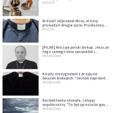
KOŚCIÓŁ
W dzień odprawiał Mszę, w nocy
prowadził drugie życie. Przełożony
kazał mu opuścić zakon
KOŚCIÓŁ
[PILNE] Nie żyje polski biskup. Jeszcze
tego samego dnia spowiadał i
sprawował Mszę świętą
WYDARZENIA
Ksiądz zrezygnował z przyjęcia
święceń biskupich. "Jestem naprawdę
niegodny"
WYDARZENIA
Karmelitanka utonęła, ratując
współsiostry. "To był jej ostatni gest
miłości"
WYDARZENIA