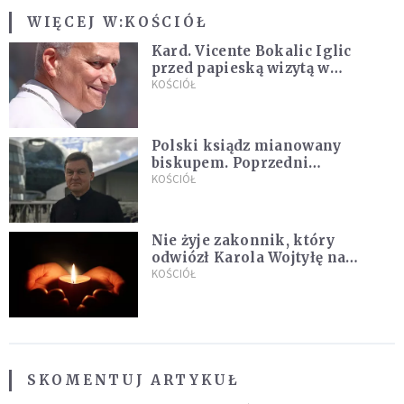
WIĘCEJ W:
KOŚCIÓŁ
Kard. Vicente Bokalic Iglic
przed papieską wizytą w
Argentynie: Nasz pokorny lud
KOŚCIÓŁ
kocha papieża
Polski ksiądz mianowany
biskupem. Poprzedni
ordynariusz zrezygnował
KOŚCIÓŁ
Nie żyje zakonnik, który
odwiózł Karola Wojtyłę na
konklawe. Jan Paweł II nazywał
KOŚCIÓŁ
go "winowajcą"
SKOMENTUJ ARTYKUŁ