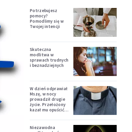
Potrzebujesz
pomocy?
Pomodlimy się w
Twojej intencji
Skuteczna
modlitwa w
sprawach trudnych
i beznadziejnych
W dzień odprawiał
Mszę, w nocy
prowadził drugie
życie. Przełożony
kazał mu opuścić
zakon
Niezawodna