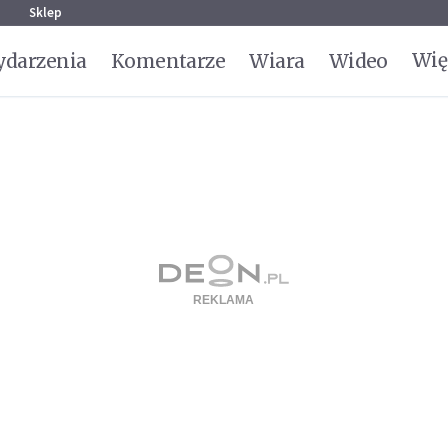
g
Sklep
Wię
darzenia
Komentarze
Wiara
Wideo