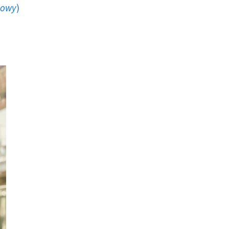
howy
)