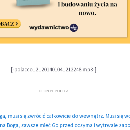
[-polacco_2_20140104_212248.mp3-]
DEON.PL POLECA
ga, musi się zwrócić całkowicie do wewnątrz. Musi się w
a Boga, zawsze mieć Go przed oczyma i wytrwale zap