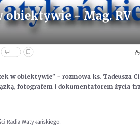
w obiektywie - Mag. RV
zek w obiektywie" - rozmowa ks. Tadeusza Ci
ązką, fotografem i dokumentatorem życia tr
ści Radia Watykańskiego.