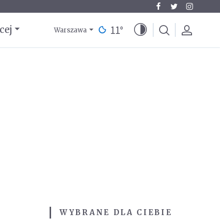
11
°
cej
Warszawa
WYBRANE DLA CIEBIE