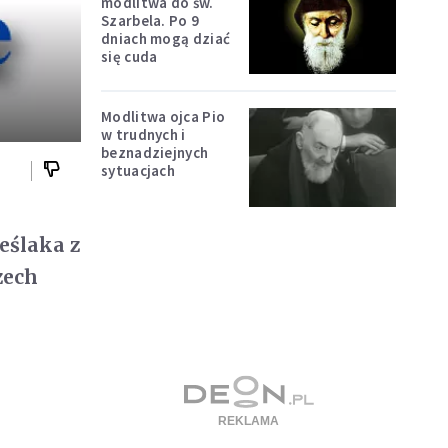
modlitwa do św.
Szarbela. Po 9
dniach mogą dziać
się cuda
Modlitwa ojca Pio
w trudnych i
beznadziejnych
sytuacjach
eślaka z
zech