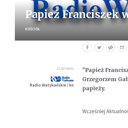
Papież Franciszek 
KOŚCIÓŁ
12 lat temu
"Papież Francis
Grzegorzem Gał
Radio Watykańskie / kn
papieży.
Wcześniej Aktualno