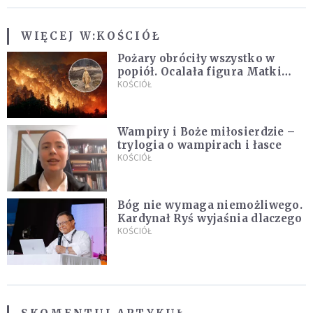
WIĘCEJ W:
KOŚCIÓŁ
Pożary obróciły wszystko w
popiół. Ocalała figura Matki
Bożej
KOŚCIÓŁ
Wampiry i Boże miłosierdzie –
trylogia o wampirach i łasce
KOŚCIÓŁ
Bóg nie wymaga niemożliwego.
Kardynał Ryś wyjaśnia dlaczego
KOŚCIÓŁ