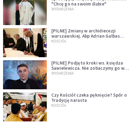
"Chcę go na swoim ślubie"
WYDARZENIA
[PILNE] Zmiany w archidiecezji
warszawskiej. Abp Adrian Galbas
wręczył dekrety nowym proboszczom
KOŚCIÓŁ
[PILNE] Podjęto kroki ws. księdza
Sawielewicza. Nie zobaczymy go w
mediach
WYDARZENIA
Czy Kościół czeka pęknięcie? Spór o
Tradycję narasta
KOŚCIÓŁ