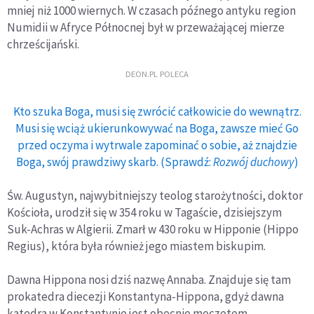
mniej niż 1000 wiernych. W czasach późnego antyku region
Numidii w Afryce Północnej był w przeważającej mierze
chrześcijański.
DEON.PL POLECA
Kto szuka Boga, musi się zwrócić całkowicie do wewnątrz.
Musi się wciąż ukierunkowywać na Boga, zawsze mieć Go
przed oczyma i wytrwale zapominać o sobie, aż znajdzie
Boga, swój prawdziwy skarb. (Sprawdź:
Rozwój duchowy
)
Św. Augustyn, najwybitniejszy teolog starożytności, doktor
Kościoła, urodził się w 354 roku w Tagaście, dzisiejszym
Suk-Achras w Algierii. Zmarł w 430 roku w Hipponie (Hippo
Regius), która była również jego miastem biskupim.
Dawna Hippona nosi dziś nazwę Annaba. Znajduje się tam
prokatedra diecezji Konstantyna-Hippona, gdyż dawna
katedra w Konstantynie jest obecnie meczetem.