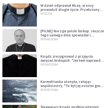
W dzień odprawiał Mszę, w nocy
prowadził drugie życie. Przełożony
kazał mu opuścić zakon
KOŚCIÓŁ
[PILNE] Nie żyje polski biskup. Jeszcze
tego samego dnia spowiadał i
sprawował Mszę świętą
WYDARZENIA
Ksiądz zrezygnował z przyjęcia
święceń biskupich. "Jestem naprawdę
niegodny"
WYDARZENIA
Karmelitanka utonęła, ratując
współsiostry. "To był jej ostatni gest
miłości"
WYDARZENIA
Śpiewający ksiądz podbija internet.