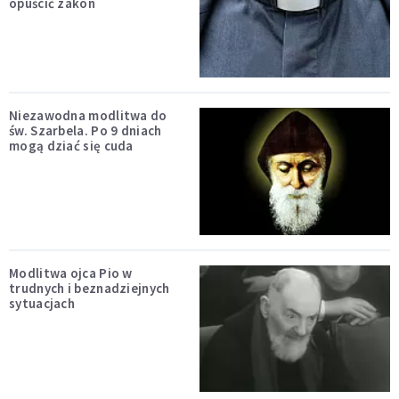
opuścić zakon
Niezawodna modlitwa do
św. Szarbela. Po 9 dniach
mogą dziać się cuda
Modlitwa ojca Pio w
trudnych i beznadziejnych
sytuacjach