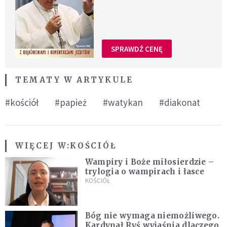
SPRAWDŹ CENĘ
TEMATY W ARTYKULE
#kościół
#papież
#watykan
#diakonat
WIĘCEJ W:
KOŚCIÓŁ
Wampiry i Boże miłosierdzie –
trylogia o wampirach i łasce
KOŚCIÓŁ
Bóg nie wymaga niemożliwego.
Kardynał Ryś wyjaśnia dlaczego