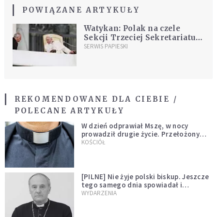
POWIĄZANE ARTYKUŁY
Watykan: Polak na czele
Sekcji Trzeciej Sekretariatu
Stanu
SERWIS PAPIESKI
REKOMENDOWANE DLA CIEBIE /
POLECANE ARTYKUŁY
W dzień odprawiał Mszę, w nocy
prowadził drugie życie. Przełożony
kazał mu opuścić zakon
KOŚCIÓŁ
[PILNE] Nie żyje polski biskup. Jeszcze
tego samego dnia spowiadał i
sprawował Mszę świętą
WYDARZENIA