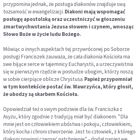
przypomina jednak, że posługa diakonów znajduje swą
tożsamość w ewangelizacji.
Diakoni mają wspomagać
posługę apostolską oraz uczestniczyć w głoszeniu
zmartwychwstania Jezusa słowem i czynem, wnosząc
Słowo Boże w życie ludu Bożego.
Mówiąc o innych aspektach tej przywróconej po Soborze
posługi Franciszek zauważa, że cała diakonia Kościoła ma
swe bijące serce w tajemnicy Eucharystii, a urzeczywistnia
się w pierwszym rzędzie w posłudze ubogim, którzy noszą
w sobie cierpiące oblicze Chrystusa.
Papież przypomniał
w tym kontekście postać św. Wawrzyńca, który głosił,
że ubodzy są skarbem Kościoła.
Opowiedział też o swym podziwie dla św. Franciszka z
Asyżu, który zgodnie z tradycją miał być diakonem. "Dla
mnie jest on człowiekiem ubóstwa i pokoju, człowiekiem,
który kocha i chroni stworzenie. Jest to człowiek, z którego
diakoni powinni czerpać natchnienie" - dodał papież we