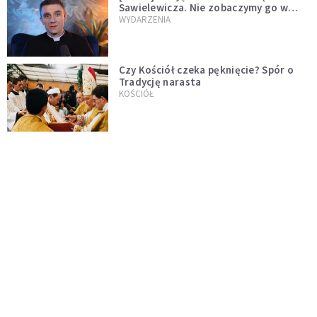
Sawielewicza. Nie zobaczymy go w
mediach
WYDARZENIA
Czy Kościół czeka pęknięcie? Spór o
Tradycję narasta
KOŚCIÓŁ