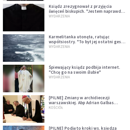
Ksiądz zrezygnował z przyjęcia
święceń biskupich. "Jestem naprawdę
niegodny"
WYDARZENIA
Karmelitanka utonęła, ratując
współsiostry. "To był jej ostatni gest
miłości"
WYDARZENIA
Śpiewający ksiądz podbija internet.
"Chcę go na swoim ślubie"
WYDARZENIA
[PILNE] Zmiany w archidiecezji
warszawskiej. Abp Adrian Galbas
wręczył dekrety nowym proboszczom
KOŚCIÓŁ
[PILNE] Podjęto kroki ws. księdza