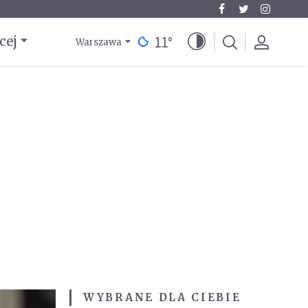
11
°
cej
Warszawa
WYBRANE DLA CIEBIE