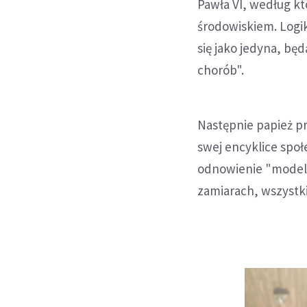
Pawła VI, według kt
środowiskiem. Logik
się jako jedyna, bę
chorób".
Następnie papież p
swej encyklice społ
odnowienie "modelu
zamiarach, wszystki