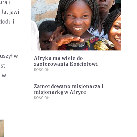
rą i
lat jawi
łodu i
ruszył w
Afryka ma wiele do
zaoferowania Kościołowi
est
KOŚCIÓŁ
j w
Zamordowano misjonarza i
misjonarkę w Afryce
KOŚCIÓŁ