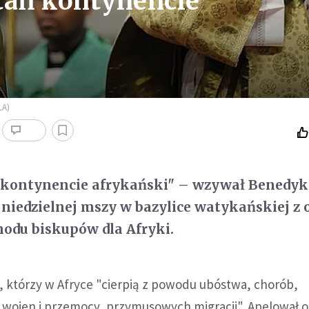
tań kontynencie
LA)
 kontynencie afrykański" – wzywał Benedyk
 niedzielnej mszy w bazylice watykańskiej z 
odu biskupów dla Afryki.
, którzy w Afryce "cierpią z powodu ubóstwa, chorób,
, wojen i przemocy, przymusowych migracji". Apelował o