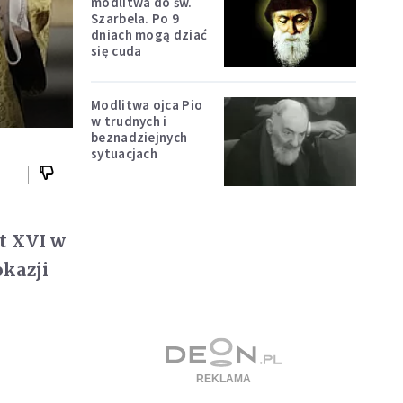
modlitwa do św.
Szarbela. Po 9
dniach mogą dziać
się cuda
Modlitwa ojca Pio
w trudnych i
beznadziejnych
sytuacjach
t XVI w
okazji