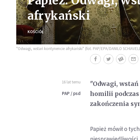
Papież: Odwagi, ws
afrykański
KOŚCIÓŁ
"Odwagi, wstań kontynencie afrykański" (fot. PAP/EPA/DANILO SCHIAVEL
16 lat temu
"Odwagi, wstań
homilii podczas
PAP / psd
zakończenia syn
Papież mówił o tych
niesprawiedliwości