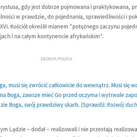
hrystusa, gdy jest dobrze pojmowana i praktykowana, p
olności w prawdzie, do pojednania, sprawiedliwości i po
XVI. Kościół określił mianem "potężnego zaczynu pojed
jach i na całym kontynencie afrykańskim".
DEON.PL POLECA
ga, musi się zwrócić całkowicie do wewnątrz. Musi się w
a Boga, zawsze mieć Go przed oczyma i wytrwale zap
dzie Boga, swój prawdziwy skarb. (Sprawdź:
Rozwój duc
m Lądzie – dodał – realizowali i nie przestają realizowa