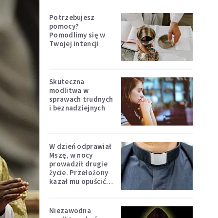
Potrzebujesz
pomocy?
Pomodlimy się w
Twojej intencji
Skuteczna
modlitwa w
sprawach trudnych
i beznadziejnych
W dzień odprawiał
Mszę, w nocy
prowadził drugie
życie. Przełożony
kazał mu opuścić
zakon
Niezawodna