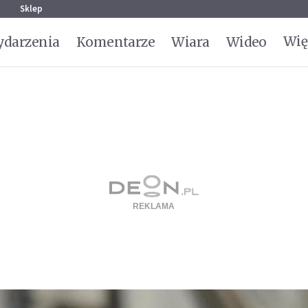
g
Sklep
Wię
darzenia
Komentarze
Wiara
Wideo