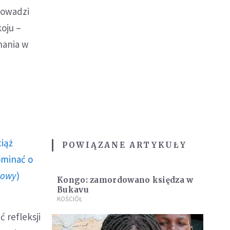
rowadzi
koju –
nania w
ciąż
POWIĄZANE ARTYKUŁY
ominać o
howy
)
Kongo: zamordowano księdza w
Bukavu
KOŚCIÓŁ
ć refleksji