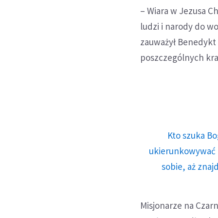
– Wiara w Jezusa C
ludzi i narody do w
zauważył Benedykt 
poszczególnych kra
Kto szuka Bo
ukierunkowywać n
sobie, aż znaj
Misjonarze na Czarny