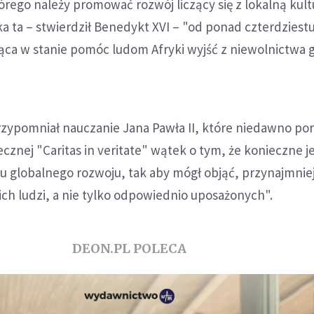
órego należy promować rozwój liczący się z lokalną kultu
a ta – stwierdził Benedykt XVI – "od ponad czterdziestu 
dąca w stanie pomóc ludom Afryki wyjść z niewolnictwa g
rzypomniał nauczanie Jana Pawła II, które niedawno po
ecznej "Caritas in veritate" wątek o tym, że konieczne j
 globalnego rozwoju, tak aby mógł objąć, przynajmnie
ch ludzi, a nie tylko odpowiednio uposażonych".
DEON.PL POLECA