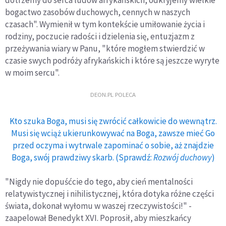
dotrzemy do serca ludów afrykańskich, odkryjemy wielkie
bogactwo zasobów duchowych, cennych w naszych
czasach". Wymienił w tym kontekście umiłowanie życia i
rodziny, poczucie radości i dzielenia się, entuzjazm z
przeżywania wiary w Panu, "które mogłem stwierdzić w
czasie swych podróży afrykańskich i które są jeszcze wyryte
w moim sercu".
DEON.PL POLECA
Kto szuka Boga, musi się zwrócić całkowicie do wewnątrz.
Musi się wciąż ukierunkowywać na Boga, zawsze mieć Go
przed oczyma i wytrwale zapominać o sobie, aż znajdzie
Boga, swój prawdziwy skarb. (Sprawdź:
Rozwój duchowy
)
"Nigdy nie dopuśćcie do tego, aby cień mentalności
relatywistycznej i nihilistycznej, która dotyka różne części
świata, dokonał wyłomu w waszej rzeczywistości!" -
zaapelował Benedykt XVI. Poprosił, aby mieszkańcy