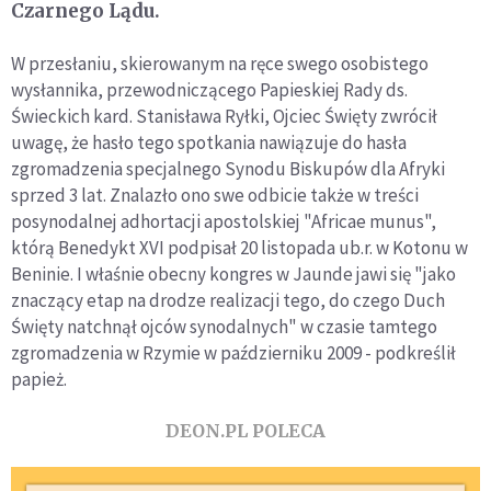
Czarnego Lądu.
W przesłaniu, skierowanym na ręce swego osobistego
wysłannika, przewodniczącego Papieskiej Rady ds.
Świeckich kard. Stanisława Ryłki, Ojciec Święty zwrócił
uwagę, że hasło tego spotkania nawiązuje do hasła
zgromadzenia specjalnego Synodu Biskupów dla Afryki
sprzed 3 lat. Znalazło ono swe odbicie także w treści
posynodalnej adhortacji apostolskiej "Africae munus",
którą Benedykt XVI podpisał 20 listopada ub.r. w Kotonu w
Beninie. I właśnie obecny kongres w Jaunde jawi się "jako
znaczący etap na drodze realizacji tego, do czego Duch
Święty natchnął ojców synodalnych" w czasie tamtego
zgromadzenia w Rzymie w październiku 2009 - podkreślił
papież.
DEON.PL POLECA