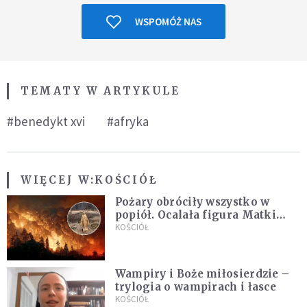
WSPOMÓŻ NAS
TEMATY W ARTYKULE
#benedykt xvi
#afryka
WIĘCEJ W:
KOŚCIÓŁ
Pożary obróciły wszystko w
popiół. Ocalała figura Matki
Bożej
KOŚCIÓŁ
Wampiry i Boże miłosierdzie –
trylogia o wampirach i łasce
KOŚCIÓŁ