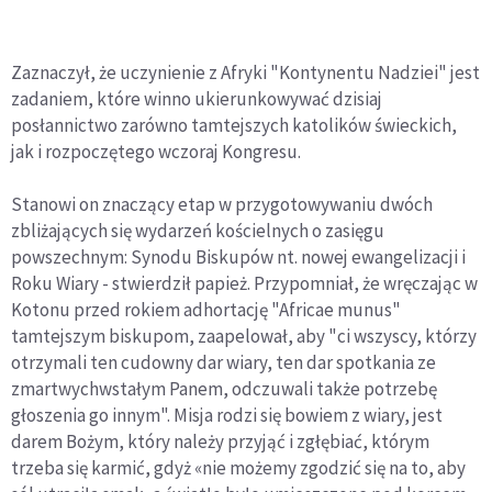
Zaznaczył, że uczynienie z Afryki "Kontynentu Nadziei" jest
zadaniem, które winno ukierunkowywać dzisiaj
posłannictwo zarówno tamtejszych katolików świeckich,
jak i rozpoczętego wczoraj Kongresu.
Stanowi on znaczący etap w przygotowywaniu dwóch
zbliżających się wydarzeń kościelnych o zasięgu
powszechnym: Synodu Biskupów nt. nowej ewangelizacji i
Roku Wiary - stwierdził papież. Przypomniał, że wręczając w
Kotonu przed rokiem adhortację "Africae munus"
tamtejszym biskupom, zaapelował, aby "ci wszyscy, którzy
otrzymali ten cudowny dar wiary, ten dar spotkania ze
zmartwychwstałym Panem, odczuwali także potrzebę
głoszenia go innym". Misja rodzi się bowiem z wiary, jest
darem Bożym, który należy przyjąć i zgłębiać, którym
trzeba się karmić, gdyż «nie możemy zgodzić się na to, aby