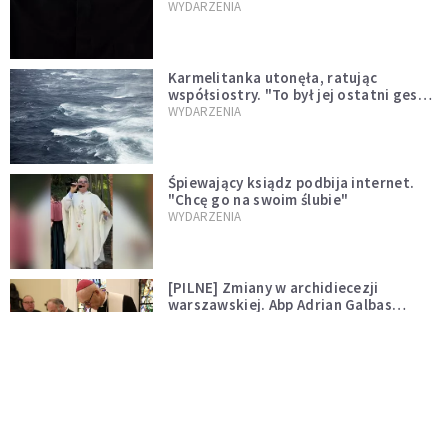
niegodny"
WYDARZENIA
Karmelitanka utonęła, ratując
współsiostry. "To był jej ostatni gest
miłości"
WYDARZENIA
Śpiewający ksiądz podbija internet.
"Chcę go na swoim ślubie"
WYDARZENIA
[PILNE] Zmiany w archidiecezji
warszawskiej. Abp Adrian Galbas
wręczył dekrety nowym proboszczom
KOŚCIÓŁ
[PILNE] Podjęto kroki ws. księdza
Sawielewicza. Nie zobaczymy go w
mediach
WYDARZENIA