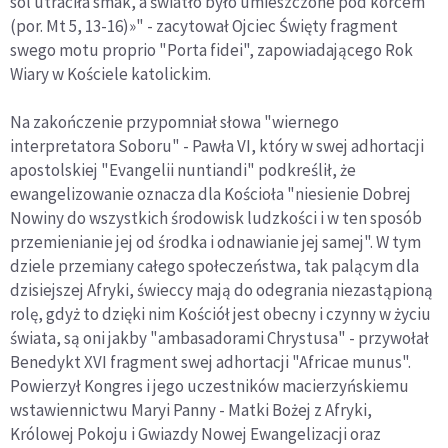
sól utraciła smak, a światło było umieszczone pod korcem
(por. Mt 5, 13-16)»" - zacytował Ojciec Święty fragment
swego motu proprio "Porta fidei", zapowiadającego Rok
Wiary w Kościele katolickim.
Na zakończenie przypomniał słowa "wiernego
interpretatora Soboru" - Pawła VI, który w swej adhortacji
apostolskiej "Evangelii nuntiandi" podkreślił, że
ewangelizowanie oznacza dla Kościoła "niesienie Dobrej
Nowiny do wszystkich środowisk ludzkości i w ten sposób
przemienianie jej od środka i odnawianie jej samej". W tym
dziele przemiany całego społeczeństwa, tak palącym dla
dzisiejszej Afryki, świeccy mają do odegrania niezastąpioną
rolę, gdyż to dzięki nim Kościół jest obecny i czynny w życiu
świata, są oni jakby "ambasadorami Chrystusa" - przywołał
Benedykt XVI fragment swej adhortacji "Africae munus".
Powierzył Kongres i jego uczestników macierzyńskiemu
wstawiennictwu Maryi Panny - Matki Bożej z Afryki,
Królowej Pokoju i Gwiazdy Nowej Ewangelizacji oraz