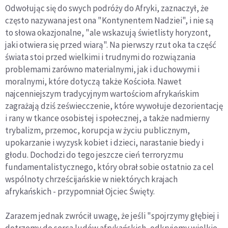
Odwołując się do swych podróży do Afryki, zaznaczył, że
często nazywana jest ona "Kontynentem Nadziei", i nie są
to słowa okazjonalne, "ale wskazują świetlisty horyzont,
jaki otwiera się przed wiarą". Na pierwszy rzut oka ta część
świata stoi przed wielkimi i trudnymi do rozwiązania
problemami zarówno materialnymi, jak i duchowymi i
moralnymi, które dotyczą także Kościoła. Nawet
najcenniejszym tradycyjnym wartościom afrykańskim
zagrażają dziś zeświecczenie, które wywołuje dezorientację
i rany w tkance osobistej i społecznej, a także nadmierny
trybalizm, przemoc, korupcja w życiu publicznym,
upokarzanie i wyzysk kobiet i dzieci, narastanie biedy i
głodu. Dochodzi do tego jeszcze cień terroryzmu
fundamentalistycznego, który obrał sobie ostatnio za cel
wspólnoty chrześcijańskie w niektórych krajach
afrykańskich - przypomniał Ojciec Święty.
Zarazem jednak zwrócił uwagę, że jeśli "spojrzymy głębiej i