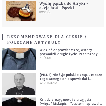
Wyślij pączka do Afryki -
akcja brata Pączki
KOŚCIÓŁ
REKOMENDOWANE DLA CIEBIE /
POLECANE ARTYKUŁY
W dzień odprawiał Mszę, w nocy
prowadził drugie życie. Przełożony
kazał mu opuścić zakon
KOŚCIÓŁ
[PILNE] Nie żyje polski biskup. Jeszcze
tego samego dnia spowiadał i
sprawował Mszę świętą
WYDARZENIA
Ksiądz zrezygnował z przyjęcia
święceń biskupich. "Jestem naprawdę