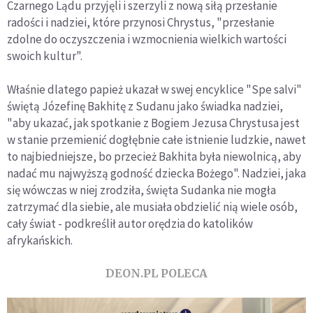
Czarnego Lądu przyjęli i szerzyli z nową siłą przesłanie
radości i nadziei, które przynosi Chrystus, "przesłanie
zdolne do oczyszczenia i wzmocnienia wielkich wartości
swoich kultur".
Właśnie dlatego papież ukazał w swej encyklice "Spe salvi"
świętą Józefinę Bakhitę z Sudanu jako świadka nadziei,
"aby ukazać, jak spotkanie z Bogiem Jezusa Chrystusa jest
w stanie przemienić dogłębnie całe istnienie ludzkie, nawet
to najbiedniejsze, bo przecież Bakhita była niewolnicą, aby
nadać mu najwyższą godność dziecka Bożego". Nadziei, jaka
się wówczas w niej zrodziła, święta Sudanka nie mogła
zatrzymać dla siebie, ale musiała obdzielić nią wiele osób,
cały świat - podkreślił autor orędzia do katolików
afrykańskich.
DEON.PL POLECA