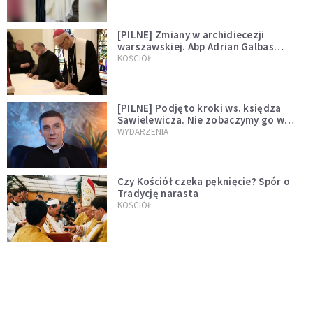
[PILNE] Zmiany w archidiecezji
warszawskiej. Abp Adrian Galbas
wręczył dekrety nowym proboszczom
KOŚCIÓŁ
[PILNE] Podjęto kroki ws. księdza
Sawielewicza. Nie zobaczymy go w
mediach
WYDARZENIA
Czy Kościół czeka pęknięcie? Spór o
Tradycję narasta
KOŚCIÓŁ