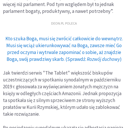
więcej niż parlament. Pod tym względem był to jednak
parlament bogaty, produktywny, a nawet potrzebny”.
DEON.PL POLECA
Kto szuka Boga, musi się zwrócić całkowicie do wewnątrz.
Musi się wciąż ukierunkowywać na Boga, zawsze mieć Go
przed oczyma i wytrwale zapominać o sobie, aż znajdzie
Boga, swój prawdziwy skarb. (Sprawdź:
Rozwój duchowy
)
Jak twierdzi serwis "The Tablet" większość biskupów
uczestniczących w spotkaniu synodalnym w październiku
2019 r. głosowała za wyświęcaniem żonatych mężczyzn na
księży w odległych częściach Amazonii. Jednak propozycja
ta spotkała się z silnym sprzeciwem ze strony wyższych
prałatów w Kurii Rzymskiej, którym udało się zablokować
takie rozwiązanie.
Po posiedzeniu synodalnym ukazała się adhortacja papieża