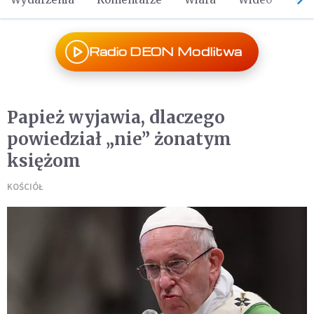
Radio DEON Modlitwa
Papież wyjawia, dlaczego
powiedział „nie” żonatym
księżom
KOŚCIÓŁ