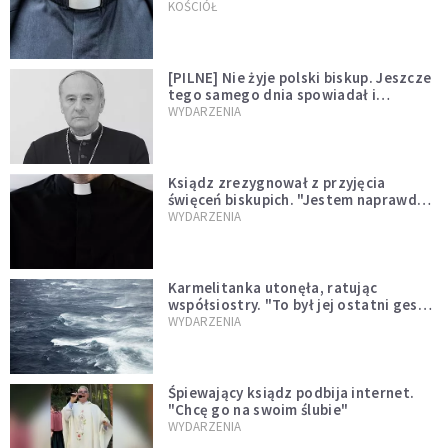
kazał mu opuścić zakon
KOŚCIÓŁ
[PILNE] Nie żyje polski biskup. Jeszcze
tego samego dnia spowiadał i
sprawował Mszę świętą
WYDARZENIA
Ksiądz zrezygnował z przyjęcia
święceń biskupich. "Jestem naprawdę
niegodny"
WYDARZENIA
Karmelitanka utonęła, ratując
współsiostry. "To był jej ostatni gest
miłości"
WYDARZENIA
Śpiewający ksiądz podbija internet.
"Chcę go na swoim ślubie"
WYDARZENIA