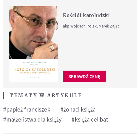
Kościół katoludzki
abp Wojciech Polak, Marek Zając
SPRAWDŹ CENĘ
TEMATY W ARTYKULE
#papież franciszek
#żonaci księża
#małżeństwa dla księży
#księża celibat