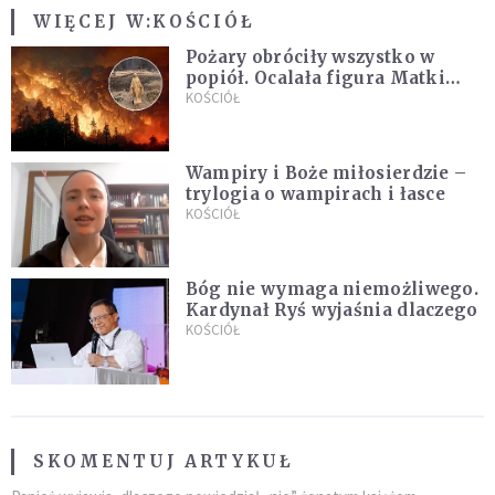
WIĘCEJ W:
KOŚCIÓŁ
Pożary obróciły wszystko w
popiół. Ocalała figura Matki
Bożej
KOŚCIÓŁ
Wampiry i Boże miłosierdzie –
trylogia o wampirach i łasce
KOŚCIÓŁ
Bóg nie wymaga niemożliwego.
Kardynał Ryś wyjaśnia dlaczego
KOŚCIÓŁ
SKOMENTUJ ARTYKUŁ