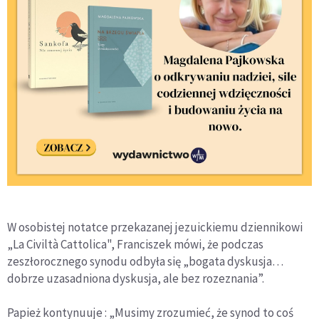
W osobistej notatce przekazanej jezuickiemu dziennikowi
„La Civiltà Cattolica", Franciszek mówi, że podczas
zeszłorocznego synodu odbyła się „bogata dyskusja…
dobrze uzasadniona dyskusja, ale bez rozeznania”.
Papież kontynuuje : „Musimy zrozumieć, że synod to coś