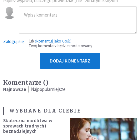
Papież wyjawia, dlaczego powiedział „nie” żonatym księżom
Zaloguj się
lub
skomentuj jako Gość
Twój komentarz będzie moderowany
DODAJ KOMENTARZ
Komentarze (
)
Najnowsze
Najpopularniejsze
WYBRANE DLA CIEBIE
Skuteczna modlitwa w
sprawach trudnych i
beznadziejnych