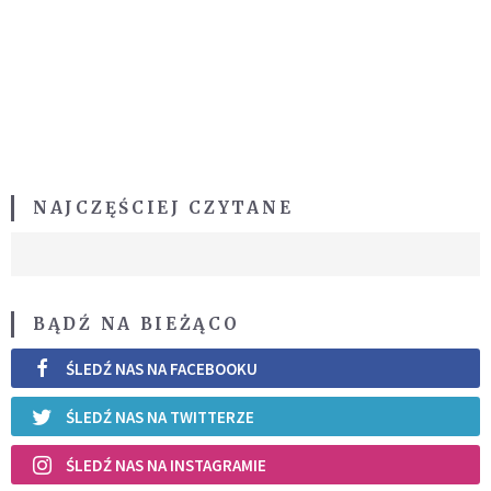
NAJCZĘŚCIEJ CZYTANE
BĄDŹ NA BIEŻĄCO
ŚLEDŹ NAS NA FACEBOOKU
ŚLEDŹ NAS NA TWITTERZE
ŚLEDŹ NAS NA INSTAGRAMIE