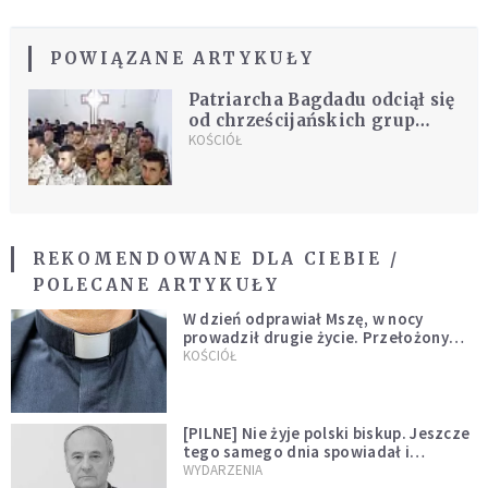
POWIĄZANE ARTYKUŁY
Patriarcha Bagdadu odciął się
od chrześcijańskich grup
paramilitarnych
KOŚCIÓŁ
REKOMENDOWANE DLA CIEBIE /
POLECANE ARTYKUŁY
W dzień odprawiał Mszę, w nocy
prowadził drugie życie. Przełożony
kazał mu opuścić zakon
KOŚCIÓŁ
[PILNE] Nie żyje polski biskup. Jeszcze
tego samego dnia spowiadał i
sprawował Mszę świętą
WYDARZENIA