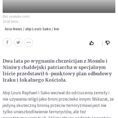
(fot. youtube.com)
10 lat temu
Asia News / abp Louis Sako / kw
Dwa lata po wygnaniu chrześcijan z Mosulu i
Niniwy chaldejski patriarcha w specjalnym
liście przedstawił 6-punktowy plan odbudowy
Iraku i lokalnego Kościoła.
Abp Louis Raphael I Sako wezwał do odrzucenia zemsty i
nie używania religii jako broni przeciwko innym. Wskazał, że
jedyną skuteczną bronią przeciw terroryzmowi jest nie
tylko unieszkodliwienie terrorystów, ale też