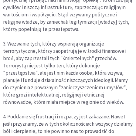
politycznej i przejąć nad nimi swoją "opiekę". To oni zabijają
cywilów i niszczą infrastrukturę, zaprzeczając religijnym
wartościom i współżyciu. Stąd wzywamy polityczne i
religijne władze, by zaniechali legitymizacji [władzy] tych,
którzy popełniają te przestępstwa.
3. Wezwanie tych, którzy wspierają organizacje
terrorystyczne, którzy zaopatrują je w środki finansowe i
broń, aby zaprzestali tych "śmiertelnych" grzechów.
Terrorystą nie jest tylko ten, który dokonuje
"przestępstwa", ale jest nim każda osoba, która wzywa,
planuje i funduje działalność niszczących ideologii. Mamy
do czynienia z poważnym "zanieczyszczeniem umysłów",
które grozi intelektualnej, religijnej i etnicznej
równowadze, która miała miejsce w regionie od wieków.
4. Poddanie się frustracji i rozpaczy jest zakazane. Nawet
jeśli przyznamy, że w tych okolicznościach wszyscy dzielimy
ból i cierpienie, to nie powinno nas to prowadzić do