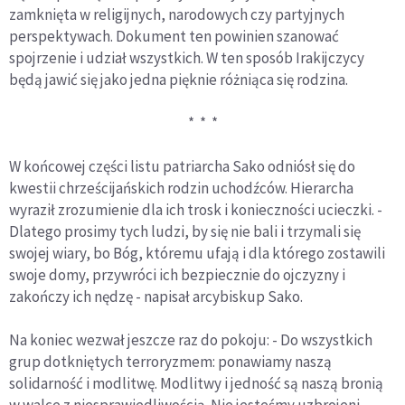
zamknięta w religijnych, narodowych czy partyjnych
perspektywach. Dokument ten powinien szanować
spojrzenie i udział wszystkich. W ten sposób Irakijczycy
będą jawić się jako jedna pięknie różniąca się rodzina.
* * *
W końcowej części listu patriarcha Sako odniósł się do
kwestii chrześcijańskich rodzin uchodźców. Hierarcha
wyraził zrozumienie dla ich trosk i konieczności ucieczki. -
Dlatego prosimy tych ludzi, by się nie bali i trzymali się
swojej wiary, bo Bóg, któremu ufają i dla którego zostawili
swoje domy, przywróci ich bezpiecznie do ojczyzny i
zakończy ich nędzę - napisał arcybiskup Sako.
Na koniec wezwał jeszcze raz do pokoju: - Do wszystkich
grup dotkniętych terroryzmem: ponawiamy naszą
solidarność i modlitwę. Modlitwy i jedność są naszą bronią