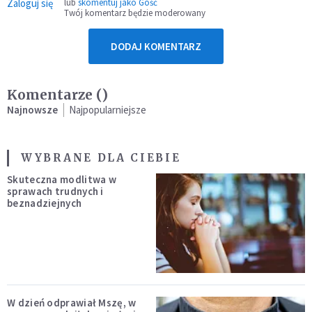
Zaloguj się
lub
skomentuj jako Gość
Twój komentarz będzie moderowany
DODAJ KOMENTARZ
Komentarze (
)
Najnowsze
Najpopularniejsze
WYBRANE DLA CIEBIE
Skuteczna modlitwa w
sprawach trudnych i
beznadziejnych
W dzień odprawiał Mszę, w