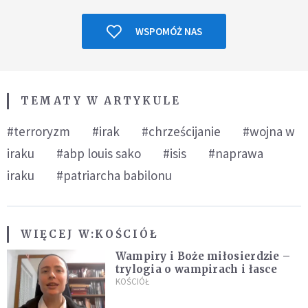
WSPOMÓŻ NAS
TEMATY W ARTYKULE
#terroryzm
#irak
#chrześcijanie
#wojna w
iraku
#abp louis sako
#isis
#naprawa
iraku
#patriarcha babilonu
WIĘCEJ W:
KOŚCIÓŁ
Wampiry i Boże miłosierdzie –
trylogia o wampirach i łasce
KOŚCIÓŁ