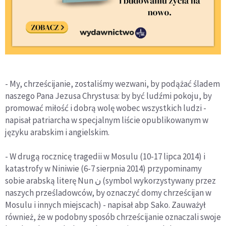
- My, chrześcijanie, zostaliśmy wezwani, by podążać śladem
naszego Pana Jezusa Chrystusa: by być ludźmi pokoju, by
promować miłość i dobrą wolę wobec wszystkich ludzi -
napisał patriarcha w specjalnym liście opublikowanym w
języku arabskim i angielskim.
- W drugą rocznicę tragedii w Mosulu (10-17 lipca 2014) i
katastrofy w Niniwie (6-7 sierpnia 2014) przypominamy
sobie arabską literę Nun ن (symbol wykorzystywany przez
naszych prześladowców, by oznaczyć domy chrześcijan w
Mosulu i innych miejscach) - napisał abp Sako. Zauważył
również, że w podobny sposób chrześcijanie oznaczali swoje