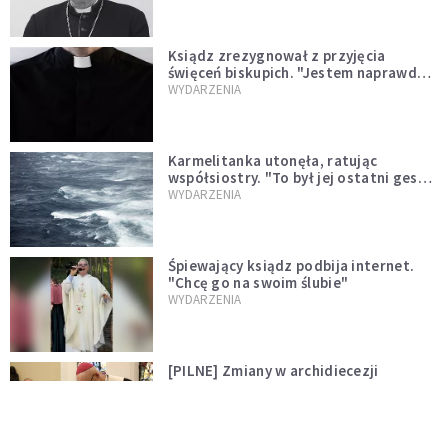
Ksiądz zrezygnował z przyjęcia
święceń biskupich. "Jestem naprawdę
niegodny"
WYDARZENIA
Karmelitanka utonęła, ratując
współsiostry. "To był jej ostatni gest
miłości"
WYDARZENIA
Śpiewający ksiądz podbija internet.
"Chcę go na swoim ślubie"
WYDARZENIA
[PILNE] Zmiany w archidiecezji
warszawskiej. Abp Adrian Galbas
wręczył dekrety nowym proboszczom
KOŚCIÓŁ