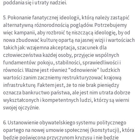
poddania się i utraty nadziei.
5. Pokonanie fanatycznej ideologii, którą należy zastąpić
alternatywną różnorodnością poglądów. Potrzebujemy
więc kampanii, aby rozbroić tę niszczącą ideologię, by od
nowa zbudować kulturę opartą na jasnej wizji i wartościach
takich jak: wzajemna akceptacja, szacunek dla
człowieczeństwa każdej osoby, przyjęcie wspólnych
fundamentów: pokoju, stabilności, sprawiedliwości i
równości. Ważne jest również "odnowienie" ludzkich
wartości zanim zaczniemy restrukturyzować krajową
infrastrukturę. Faktem jest, że to nie brak pieniędzy
oznacza bankructwo państwa, ale jest nim utrata dobrze
wykształconych i kompetentnych ludzi, którzy są wierni
swojej ojczyźnie.
6. Ustanowienie obywatelskiego systemu politycznego
opartego na nowej umowie społecznej (konstytucji), która
będzie poświęcona przyczynom kryzysu i nie będzie