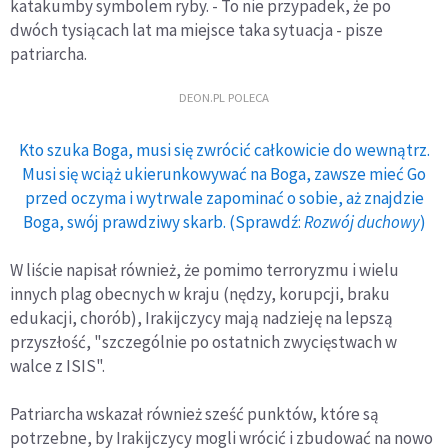
katakumby symbolem ryby. - To nie przypadek, że po
dwóch tysiącach lat ma miejsce taka sytuacja - pisze
patriarcha.
DEON.PL POLECA
Kto szuka Boga, musi się zwrócić całkowicie do wewnątrz.
Musi się wciąż ukierunkowywać na Boga, zawsze mieć Go
przed oczyma i wytrwale zapominać o sobie, aż znajdzie
Boga, swój prawdziwy skarb. (Sprawdź:
Rozwój duchowy
)
W liście napisał również, że pomimo terroryzmu i wielu
innych plag obecnych w kraju (nędzy, korupcji, braku
edukacji, chorób), Irakijczycy mają nadzieję na lepszą
przyszłość, "szczególnie po ostatnich zwycięstwach w
walce z ISIS".
Patriarcha wskazał również sześć punktów, które są
potrzebne, by Irakijczycy mogli wrócić i zbudować na nowo