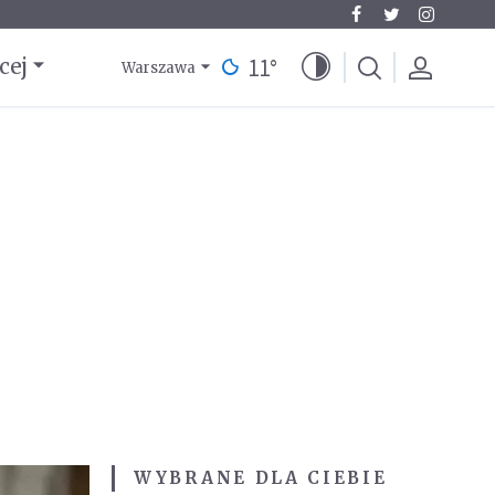
11
°
cej
Warszawa
WYBRANE DLA CIEBIE