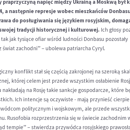
y praprzyczyną napięć między Ukrainą a Moskwą był k
4, a następnie represje wobec mieszkańców Donbasu
rawa do posługiwania się językiem rosyjskim, domaga
wojej tradycji historycznej i kulturowej.
Ich głosy po
 tak jak tysiące ofiar wśród ludności Donbasu pozostały
 świat zachodni” – ubolewa patriarcha Cyryl.
iczny konflikt stał się częścią zakrojonej na szeroką ska
znej, której celem jest przede wszystkim osłabienie Rosji
nakładają na Rosję takie sankcje gospodarcze, które b
kich. Ich intencje są oczywiste - mają przynieść cierpie
zywódcom politycznym i wojskowym, ale przede wszyst
mu. Rusofobia rozprzestrzenia się w świecie zachodnim 
d tempie” – stwierdza przywódca rosyjskiego prawosł