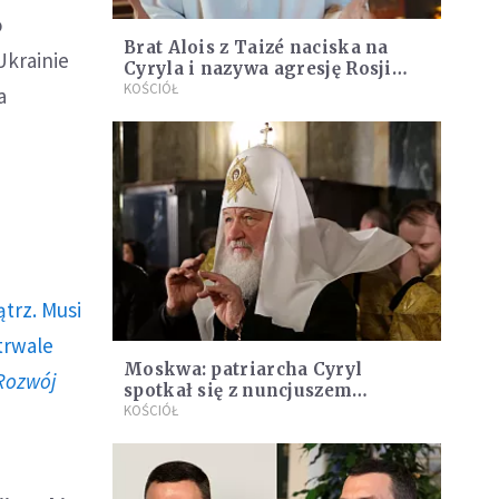
o
Brat Alois z Taizé naciska na
Ukrainie
Cyryla i nazywa agresję Rosji
"absurdalną"
KOŚCIÓŁ
a
trz. Musi
trwale
Moskwa: patriarcha Cyryl
Rozwój
spotkał się z nuncjuszem
apostolskim w Rosji
KOŚCIÓŁ