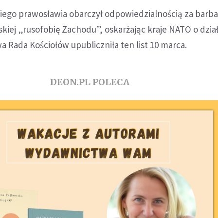
kiego prawosławia obarczył odpowiedzialnością za barba
jskiej „rusofobię Zachodu”, oskarżając kraje NATO o dzia
 Rada Kościołów upubliczniła ten list 10 marca.
DEON.PL POLECA