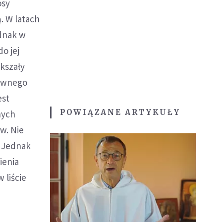
osy
. W latach
ednak w
o jej
kszały
pewnego
est
POWIĄZANE ARTYKUŁY
nych
w. Nie
. Jednak
ienia
 liście