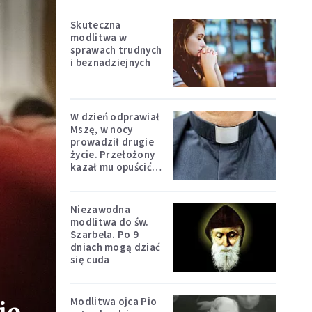
Skuteczna
modlitwa w
sprawach trudnych
i beznadziejnych
W dzień odprawiał
Mszę, w nocy
prowadził drugie
życie. Przełożony
kazał mu opuścić
zakon
Niezawodna
modlitwa do św.
Szarbela. Po 9
dniach mogą dziać
się cuda
Modlitwa ojca Pio