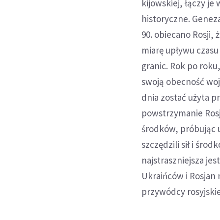
kijowskiej, łączy je
historyczne. Geneza
90. obiecano Rosji,
miarę upływu czasu s
granic. Rok po rok
swoją obecność woj
dnia zostać użyta pr
powstrzymanie Rosji
środków, próbując u
szczędzili sił i śro
najstraszniejsza je
Ukraińców i Rosjan 
przywódcy rosyjski