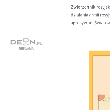
Zwierzchnik rosyjs
działania armii rosy
agresywne. Światowa