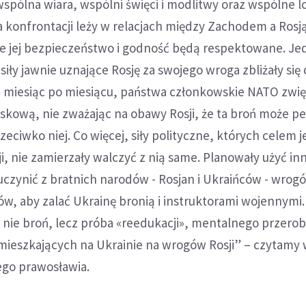
 wspólna wiara, wspólni święci i modlitwy oraz wspólne l
 konfrontacji leży w relacjach między Zachodem a Rosją
 że jej bezpieczeństwo i godność będą respektowane. J
iły jawnie uznające Rosję za swojego wroga zbliżały się d
u, miesiąc po miesiącu, państwa członkowskie NATO zwię
skową, nie zważając na obawy Rosji, że ta broń może 
zeciwko niej. Co więcej, siły polityczne, których celem j
, nie zamierzały walczyć z nią same. Planowały użyć in
czynić z bratnich narodów - Rosjan i Ukraińców - wrogó
dków, aby zalać Ukrainę bronią i instruktorami wojennymi
st nie broń, lecz próba «reedukacji», mentalnego przerob
mieszkających na Ukrainie na wrogów Rosji” – czytamy w
ego prawosławia.