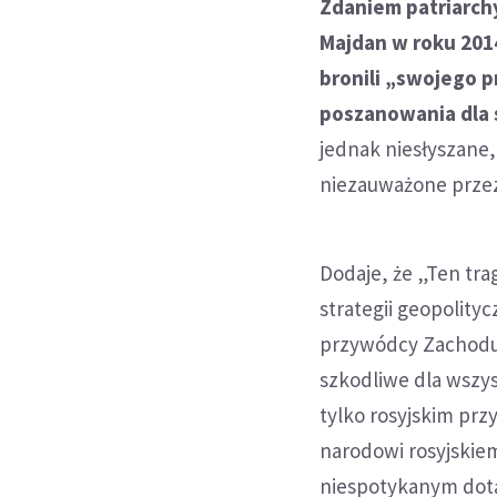
Zdaniem patriarch
Majdan w roku 201
bronili „swojego p
poszanowania dla s
jednak niesłyszane,
niezauważone przez
Dodaje, że „Ten trag
strategii geopolityc
przywódcy Zachodu 
szkodliwe dla wszyst
tylko rosyjskim pr
narodowi rosyjskie
niespotykanym dotą