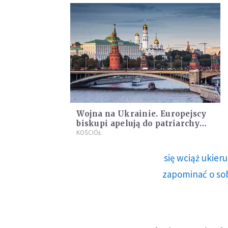
Wojna na Ukrainie. Europejscy
biskupi apelują do patriarchy
moskiewskiego Cyryla
KOŚCIÓŁ
się wciąż ukie
zapominać o sob