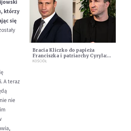
ijowski
, którzy
jąc się
zostały
Bracia Kliczko do papieża
Franciszka i patriarchy Cyryla:
przyjedźcie do Kijowa, okażcie
KOŚCIÓŁ
solidarność
lę
. A teraz
ędą
nie nie
kim
w
awia,