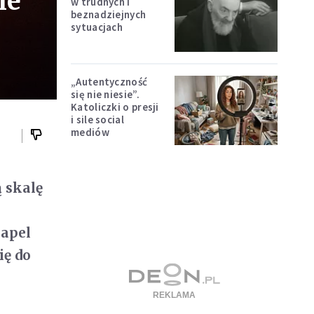
ie
w trudnych i
beznadziejnych
sytuacjach
„Autentyczność
się nie niesie”.
Katoliczki o presji
i sile social
mediów
ą skalę
 apel
ię do