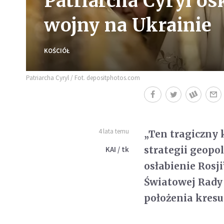
Patriarcha Cyryl o
wojny na Ukrainie
KOŚCIÓŁ
Patriarcha Cyryl / Fot. depositphotos.com
4 lata temu
„Ten tragiczny k
strategii geopo
KAI / tk
osłabienie Rosj
Światowej Rady 
położenia kresu