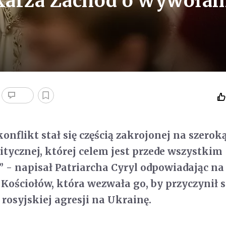
skarża Zachód o wywołan
onflikt stał się częścią zakrojonej na szerok
litycznej, której celem jest przede wszystkim
i” - napisał Patriarcha Cyryl odpowiadając na
Kościołów, która wezwała go, by przyczynił s
 rosyjskiej agresji na Ukrainę.