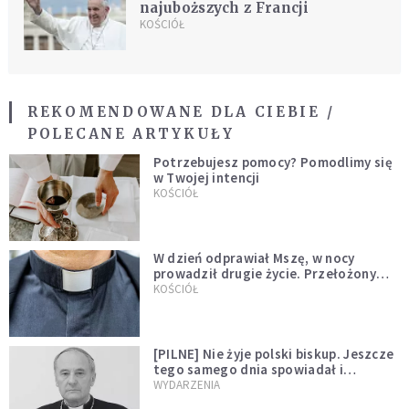
najuboższych z Francji
KOŚCIÓŁ
REKOMENDOWANE DLA CIEBIE /
POLECANE ARTYKUŁY
Potrzebujesz pomocy? Pomodlimy się
w Twojej intencji
KOŚCIÓŁ
W dzień odprawiał Mszę, w nocy
prowadził drugie życie. Przełożony
kazał mu opuścić zakon
KOŚCIÓŁ
[PILNE] Nie żyje polski biskup. Jeszcze
tego samego dnia spowiadał i
sprawował Mszę świętą
WYDARZENIA