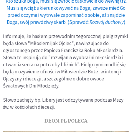
Kto szuka Boga, musi się zwrócić całkowicie do wewnątrz.
Musi się wciąż ukierunkowywać na Boga, zawsze mieć Go
przed oczyma i wytrwale zapominać o sobie, aż znajdzie
Boga, swój prawdziwy skarb. (Sprawdź:
Rozwój duchowy
)
Informuje, że hasłem przewodnim tegorocznej pielgrzymki
będą słowa "Miłosierni jak Ojciec", nawiązujące do
ogłoszonego przez Papieża Franciszka Roku Miłosierdzia.
Słowa te inspirują do "rozwijania wyobraźni miłosierdzia i
otwarcia serca na potrzeby bliźnich". Pielgrzymi modlić się
będą o ożywienie ufności w Miłosierdzie Boże, w intencji
Ojczyzny i diecezji, a szczególnie o dobre owoce
Światowych Dni Młodzieży.
Słowo zachęty bp. Libery jest odczytywane podczas Mszy
św. w kościołach diecezji.
DEON.PL POLECA