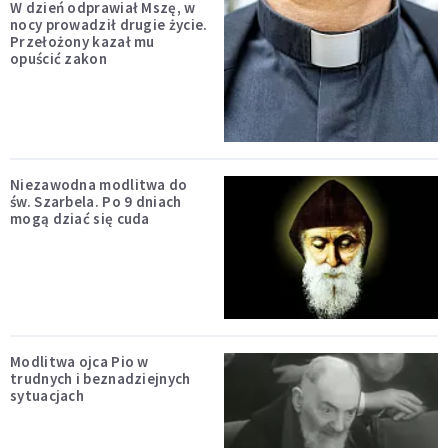
W dzień odprawiał Mszę, w
nocy prowadził drugie życie.
Przełożony kazał mu
opuścić zakon
Niezawodna modlitwa do
św. Szarbela. Po 9 dniach
mogą dziać się cuda
Modlitwa ojca Pio w
trudnych i beznadziejnych
sytuacjach