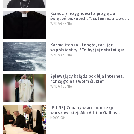
Ksiądz zrezygnował z przyjęcia
święceń biskupich. "Jestem naprawdę
niegodny"
WYDARZENIA
Karmelitanka utonęła, ratując
współsiostry. "To był jej ostatni gest
miłości"
WYDARZENIA
Śpiewający ksiądz podbija internet.
"Chcę go na swoim ślubie"
WYDARZENIA
[PILNE] Zmiany w archidiecezji
warszawskiej. Abp Adrian Galbas
wręczył dekrety nowym proboszczom
KOŚCIÓŁ