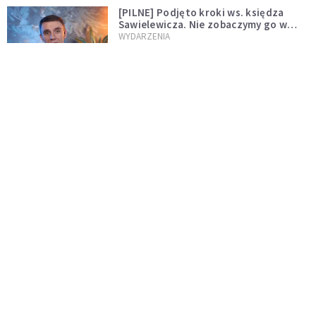
[PILNE] Podjęto kroki ws. księdza
Sawielewicza. Nie zobaczymy go w
mediach
WYDARZENIA