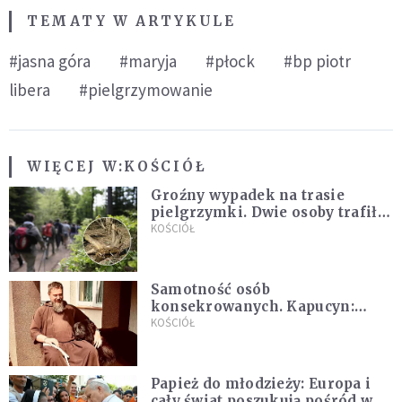
TEMATY W ARTYKULE
#jasna góra
#maryja
#płock
#bp piotr
libera
#pielgrzymowanie
WIĘCEJ W:
KOŚCIÓŁ
Groźny wypadek na trasie
pielgrzymki. Dwie osoby trafiły
do szpitala
KOŚCIÓŁ
Samotność osób
konsekrowanych. Kapucyn:
Życie w pojedynkę rzadko jest
KOŚCIÓŁ
sielanką
Papież do młodzieży: Europa i
cały świat poszukują pośród was