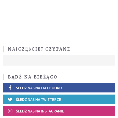
NAJCZĘŚCIEJ CZYTANE
BĄDŹ NA BIEŻĄCO
ŚLEDŹ NAS NA FACEBOOKU
ŚLEDŹ NAS NA TWITTERZE
ŚLEDŹ NAS NA INSTAGRAMIE