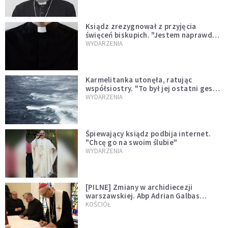
Ksiądz zrezygnował z przyjęcia
święceń biskupich. "Jestem naprawdę
niegodny"
WYDARZENIA
Karmelitanka utonęła, ratując
współsiostry. "To był jej ostatni gest
miłości"
WYDARZENIA
Śpiewający ksiądz podbija internet.
"Chcę go na swoim ślubie"
WYDARZENIA
[PILNE] Zmiany w archidiecezji
warszawskiej. Abp Adrian Galbas
wręczył dekrety nowym proboszczom
KOŚCIÓŁ