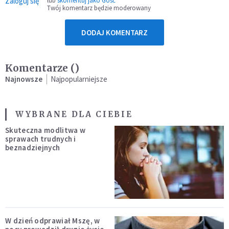
Zaloguj się
lub
skomentuj jako Gość
Twój komentarz będzie moderowany
DODAJ KOMENTARZ
Komentarze (
)
Najnowsze
Najpopularniejsze
WYBRANE DLA CIEBIE
Skuteczna modlitwa w
sprawach trudnych i
beznadziejnych
W dzień odprawiał Mszę, w