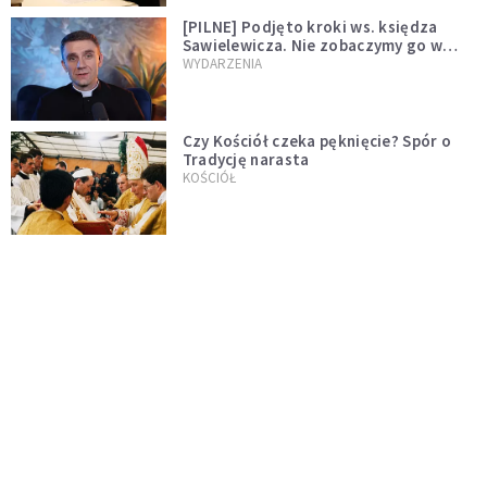
[PILNE] Podjęto kroki ws. księdza
Sawielewicza. Nie zobaczymy go w
mediach
WYDARZENIA
Czy Kościół czeka pęknięcie? Spór o
Tradycję narasta
KOŚCIÓŁ