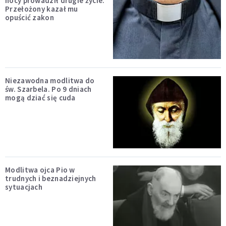
nocy prowadził drugie życie.
Przełożony kazał mu
opuścić zakon
Niezawodna modlitwa do
św. Szarbela. Po 9 dniach
mogą dziać się cuda
Modlitwa ojca Pio w
trudnych i beznadziejnych
sytuacjach