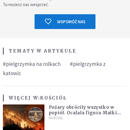
Tu możesz nas wesprzeć.
WSPOMÓŻ NAS
TEMATY W ARTYKULE
#pielgrzymka na rolkach
#pielgrzymka z
katowic
WIĘCEJ W:
KOŚCIÓŁ
Pożary obróciły wszystko w
popiół. Ocalała figura Matki
Bożej
KOŚCIÓŁ