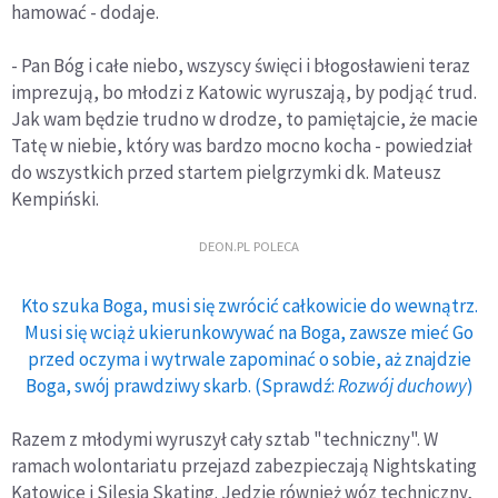
hamować - dodaje.
- Pan Bóg i całe niebo, wszyscy święci i błogosławieni teraz
imprezują, bo młodzi z Katowic wyruszają, by podjąć trud.
Jak wam będzie trudno w drodze, to pamiętajcie, że macie
Tatę w niebie, który was bardzo mocno kocha - powiedział
do wszystkich przed startem pielgrzymki dk. Mateusz
Kempiński.
DEON.PL POLECA
Kto szuka Boga, musi się zwrócić całkowicie do wewnątrz.
Musi się wciąż ukierunkowywać na Boga, zawsze mieć Go
przed oczyma i wytrwale zapominać o sobie, aż znajdzie
Boga, swój prawdziwy skarb. (Sprawdź:
Rozwój duchowy
)
Razem z młodymi wyruszył cały sztab "techniczny". W
ramach wolontariatu przejazd zabezpieczają Nightskating
Katowice i Silesia Skating. Jedzie również wóz techniczny,