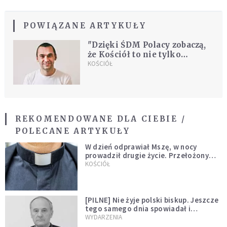
POWIĄZANE ARTYKUŁY
"Dzięki ŚDM Polacy zobaczą,
że Kościół to nie tylko
zakazy"
KOŚCIÓŁ
REKOMENDOWANE DLA CIEBIE /
POLECANE ARTYKUŁY
W dzień odprawiał Mszę, w nocy
prowadził drugie życie. Przełożony
kazał mu opuścić zakon
KOŚCIÓŁ
[PILNE] Nie żyje polski biskup. Jeszcze
tego samego dnia spowiadał i
sprawował Mszę świętą
WYDARZENIA