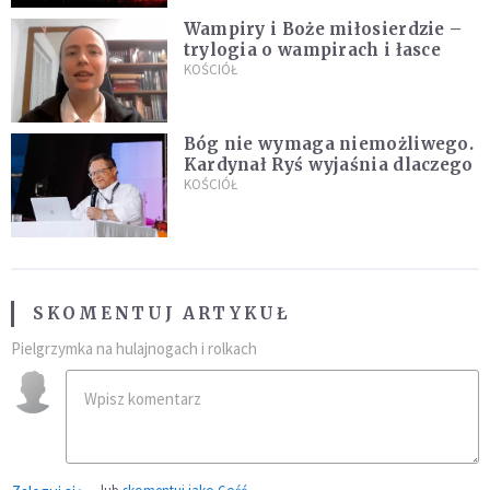
Wampiry i Boże miłosierdzie –
trylogia o wampirach i łasce
KOŚCIÓŁ
Bóg nie wymaga niemożliwego.
Kardynał Ryś wyjaśnia dlaczego
KOŚCIÓŁ
SKOMENTUJ ARTYKUŁ
Pielgrzymka na hulajnogach i rolkach