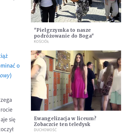
"Pielgrzymka to nasze
podróżowanie do Boga"
KOŚCIÓŁ
ciąż
ominać o
howy
)
rzega
wrocie
aje się
Ewangelizacja w liceum?
Zobaczcie ten teledysk
toczył
DUCHOWOŚĆ