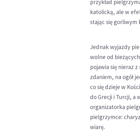
przykład pielgrzyma
katolicką, ale w ef
stając się gorliwym 
Jednak wyjazdy pie
wolne od bieżących
pojawia się nieraz 
zdaniem, na ogół j
co się dzieje w Koś
do Grecji i Turcji,
organizatorka piel
pielgrzymce: chary
wiarę.