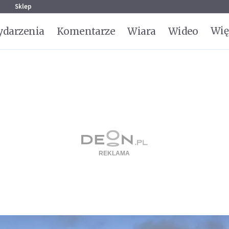
g
Sklep
Wię
darzenia
Komentarze
Wiara
Wideo