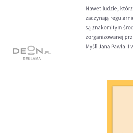
Nawet ludzie, któr
zaczynają regularni
są znakomitym środk
zorganizowanej prze
Myśli Jana Pawła II