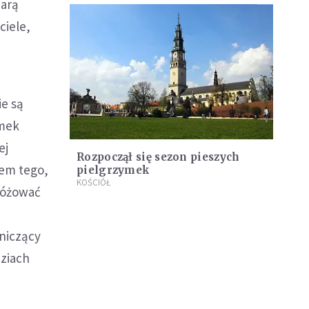
iarą
ciele,
ie są
ymek
ej
Rozpoczął się sezon pieszych
wem tego,
pielgrzymek
KOŚCIÓŁ
dróżować
dniczący
dziach