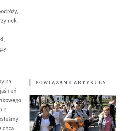
podróży,
grzymek
,
ki,
ęży
my na
POWIĄZANE ARTYKUŁY
jaśnień
zymkowego
nie
jesteśmy
e chcą