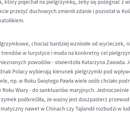
, który pojechał na pielgrzymkę, żeby się pożegnać z w
ekcie przeżyć duchowych zmienił zdanie i pozostał w Koś
katolikiem.
lgrzymkowe, chociaż bardziej wzniosłe od wycieczek, n
 trendów w turystyce i moda na konkretny cel pielgrz
z nieznanych powodów - stwierdziła Katarzyna Zawada. J
ednak Polacy wybierają kierunek pielgrzymki pod wpły
ciele, np. w Roku Świętego Pawła wiele osób chciało po
 a w Roku Wiary - do sanktuariów maryjnych. Jednocześnie
grzymek podkreśliła, że ważny jest duszpasterz przewo
zmatyczny nawet w Chinach czy Tajlandii rozbudzi w lu