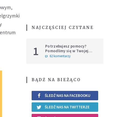
kowym,
ielgrzymki
y
NAJCZĘŚCIEJ CZYTANE
 Centrum
Potrzebujesz pomocy?
1
Pomodlimy się w Twojej
intencji
62 komentarzy
BĄDŹ NA BIEŻĄCO
ŚLEDŹ NAS NA FACEBOOKU
ŚLEDŹ NAS NA TWITTERZE