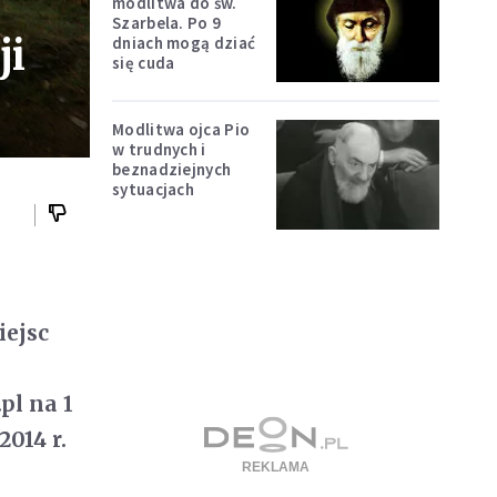
modlitwa do św.
Szarbela. Po 9
ji
dniach mogą dziać
się cuda
Modlitwa ojca Pio
w trudnych i
beznadziejnych
sytuacjach
iejsc
pl na 1
014 r.