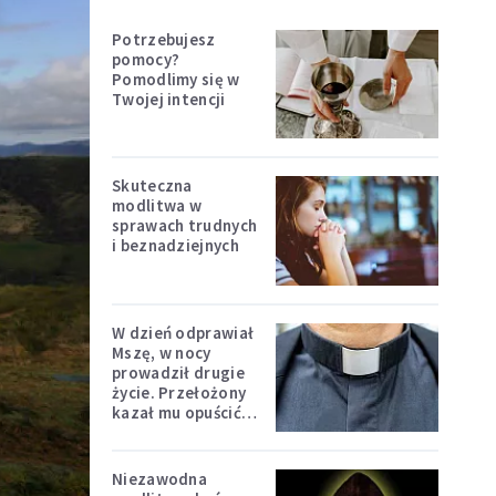
Potrzebujesz
pomocy?
Pomodlimy się w
Twojej intencji
Skuteczna
modlitwa w
sprawach trudnych
i beznadziejnych
W dzień odprawiał
Mszę, w nocy
prowadził drugie
życie. Przełożony
kazał mu opuścić
zakon
Niezawodna