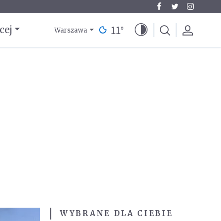
11
°
cej
Warszawa
WYBRANE DLA CIEBIE