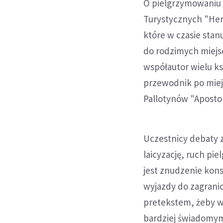
O pielgrzymowaniu 
Turystycznych "Her
które w czasie stan
do rodzimych miejsc
współautor wielu ks
przewodnik po miej
Pallotynów "Aposto
Uczestnicy debaty z
laicyzację, ruch pi
jest znudzenie kon
wyjazdy do zagranic
pretekstem, żeby wy
bardziej świadomymi