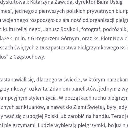
dyskutowali: Katarzyna Zawada, dyrektor Biura Usług
mes", jednego z pierwszych polskich prywatnych biur 
u wojennego rozpoczęło działalność od organizacji piel
 kultu religijnego, Janusz Rosikoń, fotograf, podróżnik
iążek, m.in. z Grzegorzem Górnym, oraz ks. Piotr Nowic
scach świętych z Duszpasterstwa Pielgrzymkowego Ksi
los" z Częstochowy.
astanawiali się, dlaczego w świecie, w którym narzeka
elgrzymkowy rozkwita. Zdaniem panelistów, jednym z wy
sumpcyjnym stylem życia. W początkach ruchu pielgr
znych sanktuariów, a nawet do Ziemi Świętej, były jedy
rwać się z ubogiej Polski lub zarobić na handlu. Teraz 
 pielgrzymami. Ludzie wybierają pielgrzymki, bo już ni