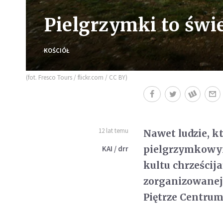
Pielgrzymki to świ
KOŚCIÓŁ
(fot. Fresco Tours / flickr.com / CC BY)
12 lat temu
Nawet ludzie, k
pielgrzymkowym
KAI / drr
kultu chrześcij
zorganizowanej 
Piętrze Centrum