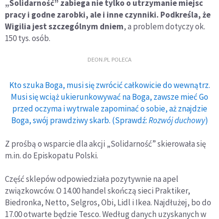
„Solidarność” zabiega nie tylko o utrzymanie miejsc
pracy i godne zarobki, ale i inne czynniki. Podkreśla, że
Wigilia jest szczególnym dniem
, a problem dotyczy ok.
150 tys. osób.
DEON.PL POLECA
Kto szuka Boga, musi się zwrócić całkowicie do wewnątrz.
Musi się wciąż ukierunkowywać na Boga, zawsze mieć Go
przed oczyma i wytrwale zapominać o sobie, aż znajdzie
Boga, swój prawdziwy skarb. (Sprawdź:
Rozwój duchowy
)
Z prośbą o wsparcie dla akcji „Solidarność” skierowała się
m.in. do Episkopatu Polski.
Część sklepów odpowiedziała pozytywnie na apel
związkowców. O 14.00 handel skończą sieci Praktiker,
Biedronka, Netto, Selgros, Obi, Lidl i Ikea. Najdłużej, bo do
17.00 otwarte będzie Tesco. Według danych uzyskanych w