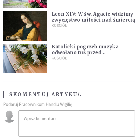
Leon XIV: W św. Agacie widzimy
zwycięstwo miłości nad śmiercią
KOŚCIÓŁ
Katolicki pogrzeb muzyka
odwołano tuż przed
uroczystością. Powodem była
KOŚCIÓŁ
przynależność do masonerii
SKOMENTUJ ARTYKUŁ
Podaruj Pracownikom Handlu Wigilię