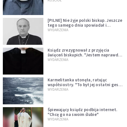
kazał mu opuścić zakon
KOŚCIÓŁ
[PILNE] Nie żyje polski biskup. Jeszcze
tego samego dnia spowiadał i
sprawował Mszę świętą
WYDARZENIA
Ksiądz zrezygnował z przyjęcia
święceń biskupich. "Jestem naprawdę
niegodny"
WYDARZENIA
Karmelitanka utonęła, ratując
współsiostry. "To był jej ostatni gest
miłości"
WYDARZENIA
Śpiewający ksiądz podbija internet.
"Chcę go na swoim ślubie"
WYDARZENIA