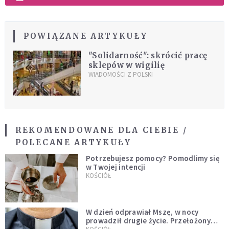
POWIĄZANE ARTYKUŁY
"Solidarność": skrócić pracę
sklepów w wigilię
WIADOMOŚCI Z POLSKI
REKOMENDOWANE DLA CIEBIE /
POLECANE ARTYKUŁY
Potrzebujesz pomocy? Pomodlimy się
w Twojej intencji
KOŚCIÓŁ
W dzień odprawiał Mszę, w nocy
prowadził drugie życie. Przełożony