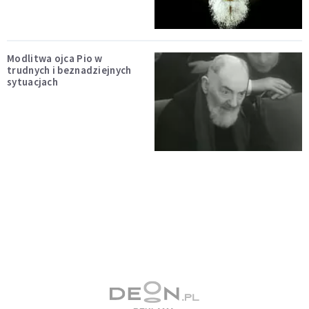
Modlitwa ojca Pio w
trudnych i beznadziejnych
sytuacjach