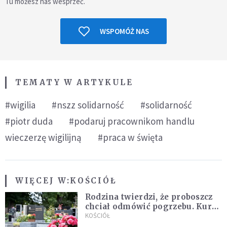
Tu możesz nas wesprzeć.
WSPOMÓŻ NAS
TEMATY W ARTYKULE
#wigilia
#nszz solidarność
#solidarność
#piotr duda
#podaruj pracownikom handlu
wieczerzę wigilijną
#praca w święta
WIĘCEJ W:
KOŚCIÓŁ
Rodzina twierdzi, że proboszcz
chciał odmówić pogrzebu. Kuria
zapowiada wyjaśnienia
KOŚCIÓŁ