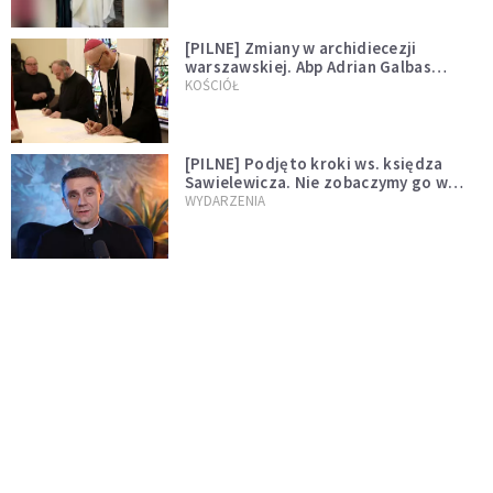
[PILNE] Zmiany w archidiecezji
warszawskiej. Abp Adrian Galbas
wręczył dekrety nowym proboszczom
KOŚCIÓŁ
[PILNE] Podjęto kroki ws. księdza
Sawielewicza. Nie zobaczymy go w
mediach
WYDARZENIA