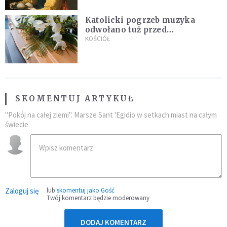
Katolicki pogrzeb muzyka
odwołano tuż przed
uroczystością. Powodem była
KOŚCIÓŁ
przynależność do masonerii
SKOMENTUJ ARTYKUŁ
"Pokój na całej ziemi". Marsze Sant 'Egidio w setkach miast na całym
świecie
Zaloguj się
lub
skomentuj jako Gość
Twój komentarz będzie moderowany
DODAJ KOMENTARZ