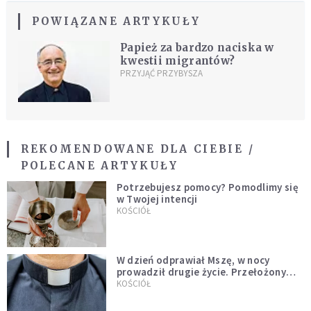
POWIĄZANE ARTYKUŁY
Papież za bardzo naciska w
kwestii migrantów?
PRZYJĄĆ PRZYBYSZA
REKOMENDOWANE DLA CIEBIE /
POLECANE ARTYKUŁY
Potrzebujesz pomocy? Pomodlimy się
w Twojej intencji
KOŚCIÓŁ
W dzień odprawiał Mszę, w nocy
prowadził drugie życie. Przełożony
kazał mu opuścić zakon
KOŚCIÓŁ