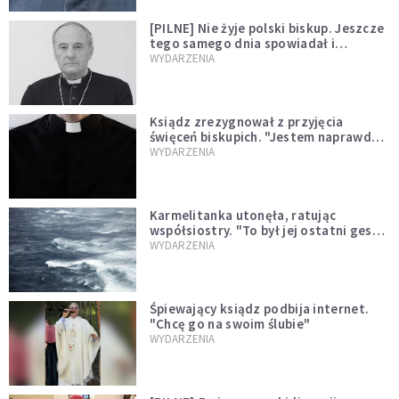
[PILNE] Nie żyje polski biskup. Jeszcze
tego samego dnia spowiadał i
sprawował Mszę świętą
WYDARZENIA
Ksiądz zrezygnował z przyjęcia
święceń biskupich. "Jestem naprawdę
niegodny"
WYDARZENIA
Karmelitanka utonęła, ratując
współsiostry. "To był jej ostatni gest
miłości"
WYDARZENIA
Śpiewający ksiądz podbija internet.
"Chcę go na swoim ślubie"
WYDARZENIA