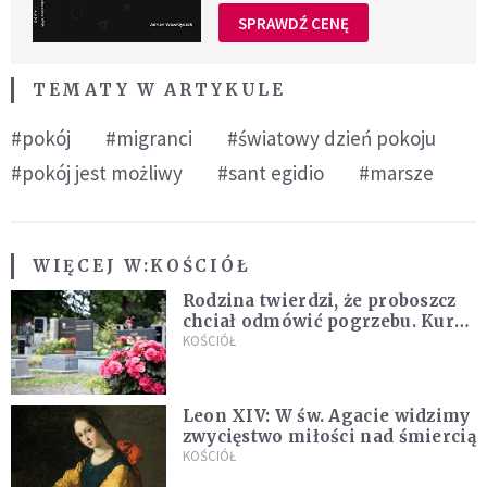
SPRAWDŹ CENĘ
TEMATY W ARTYKULE
#pokój
#migranci
#światowy dzień pokoju
#pokój jest możliwy
#sant egidio
#marsze
WIĘCEJ W:
KOŚCIÓŁ
Rodzina twierdzi, że proboszcz
chciał odmówić pogrzebu. Kuria
zapowiada wyjaśnienia
KOŚCIÓŁ
Leon XIV: W św. Agacie widzimy
zwycięstwo miłości nad śmiercią
KOŚCIÓŁ