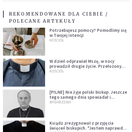
REKOMENDOWANE DLA CIEBIE /
POLECANE ARTYKUŁY
Potrzebujesz pomocy? Pomodlimy się
w Twojej intencji
KOŚCIÓŁ
W dzień odprawiał Mszę, w nocy
prowadził drugie życie. Przełożony
kazał mu opuścić zakon
KOŚCIÓŁ
[PILNE] Nie żyje polski biskup. Jeszcze
tego samego dnia spowiadał i
sprawował Mszę świętą
WYDARZENIA
Ksiądz zrezygnował z przyjęcia
święceń biskupich. "Jestem naprawdę