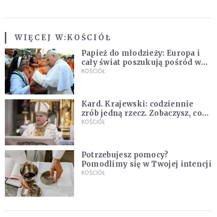
WIĘCEJ W:
KOŚCIÓŁ
Papież do młodzieży: Europa i
cały świat poszukują pośród was
nowych świętych
KOŚCIÓŁ
Kard. Krajewski: codziennie
zrób jedną rzecz. Zobaczysz, co
stanie się z twoim życiem
KOŚCIÓŁ
Potrzebujesz pomocy?
Pomodlimy się w Twojej intencji
KOŚCIÓŁ