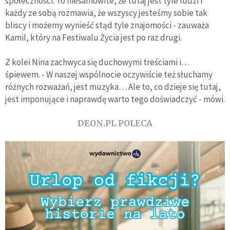
społeczności. To niesamowite, że tutaj jest tyle ludzi i
każdy ze sobą rozmawia, że wszyscy jesteśmy sobie tak
bliscy i możemy wynieść stąd tyle znajomości - zauważa
Kamil, który na Festiwalu Życia jest po raz drugi.
Z kolei Nina zachwyca się duchowymi treściami i…
śpiewem. - W naszej wspólnocie oczywiście też słuchamy
różnych rozważań, jest muzyka… Ale to, co dzieje się tutaj,
jest imponujące i naprawdę warto tego doświadczyć - mówi.
DEON.PL POLECA