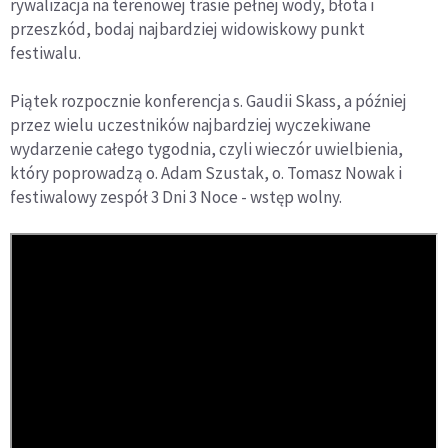
rywalizacja na terenowej trasie pełnej wody, błota i
przeszkód, bodaj najbardziej widowiskowy punkt
festiwalu.
Piątek rozpocznie konferencja s. Gaudii Skass, a później
przez wielu uczestników najbardziej wyczekiwane
wydarzenie całego tygodnia, czyli wieczór uwielbienia,
który poprowadzą o. Adam Szustak, o. Tomasz Nowak i
festiwalowy zespół 3 Dni 3 Noce - wstęp wolny.