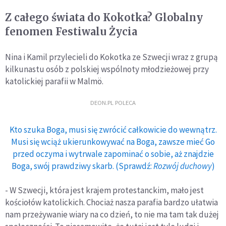
Z całego świata do Kokotka? Globalny
fenomen Festiwalu Życia
Nina i Kamil przylecieli do Kokotka ze Szwecji wraz z grupą
kilkunastu osób z polskiej wspólnoty młodzieżowej przy
katolickiej parafii w Malmö.
DEON.PL POLECA
Kto szuka Boga, musi się zwrócić całkowicie do wewnątrz.
Musi się wciąż ukierunkowywać na Boga, zawsze mieć Go
przed oczyma i wytrwale zapominać o sobie, aż znajdzie
Boga, swój prawdziwy skarb. (Sprawdź:
Rozwój duchowy
)
- W Szwecji, która jest krajem protestanckim, mało jest
kościołów katolickich. Chociaż nasza parafia bardzo ułatwia
nam przeżywanie wiary na co dzień, to nie ma tam tak dużej