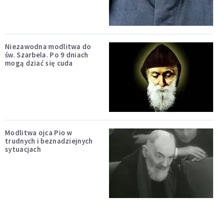
Niezawodna modlitwa do
św. Szarbela. Po 9 dniach
mogą dziać się cuda
Modlitwa ojca Pio w
trudnych i beznadziejnych
sytuacjach