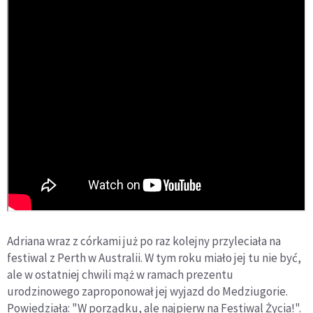
Adriana wraz z córkami już po raz kolejny przyleciała na
festiwal z Perth w Australii. W tym roku miało jej tu nie być,
ale w ostatniej chwili mąż w ramach prezentu
urodzinowego zaproponował jej wyjazd do Medziugorie.
Powiedziała: "W porządku, ale najpierw na Festiwal Życia!".