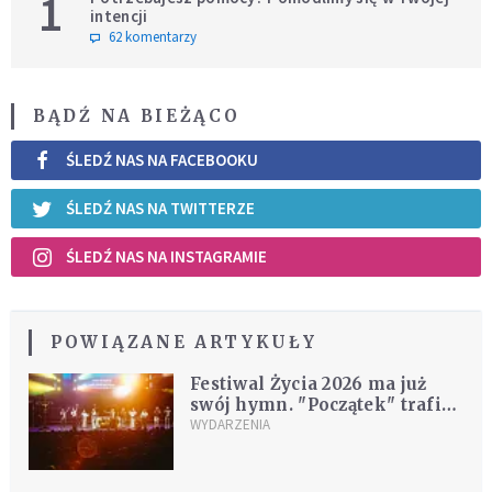
1
intencji
62 komentarzy
BĄDŹ NA BIEŻĄCO
ŚLEDŹ NAS NA FACEBOOKU
ŚLEDŹ NAS NA TWITTERZE
ŚLEDŹ NAS NA INSTAGRAMIE
POWIĄZANE ARTYKUŁY
Festiwal Życia 2026 ma już
swój hymn. "Początek" trafił
do sieci
WYDARZENIA