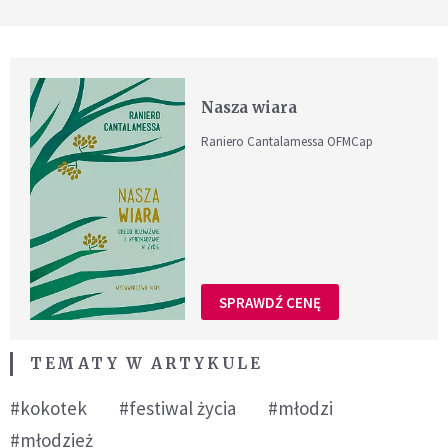
Nasza wiara
Raniero Cantalamessa OFMCap
SPRAWDŹ CENĘ
TEMATY W ARTYKULE
#kokotek
#festiwal życia
#młodzi
#młodzież