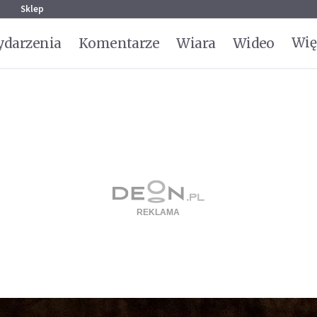
g
Sklep
Wię
darzenia
Komentarze
Wiara
Wideo