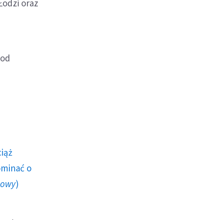
Łodzi oraz
pod
ciąż
ominać o
howy
)