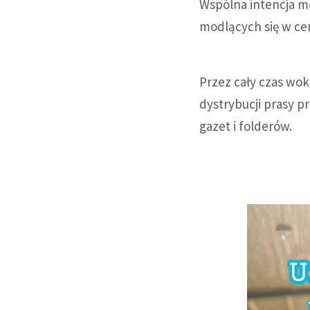
Wspólna intencja mo
modlących się w cen
Przez cały czas wo
dystrybucji prasy pr
gazet i folderów.