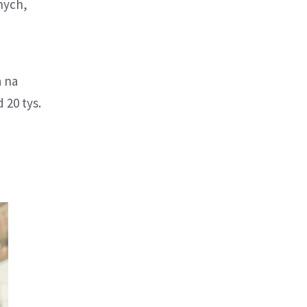
nych,
a na
 20 tys.