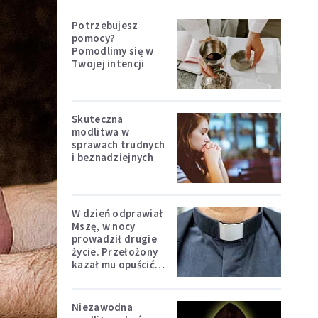
Potrzebujesz
pomocy?
Pomodlimy się w
Twojej intencji
Skuteczna
modlitwa w
sprawach trudnych
i beznadziejnych
W dzień odprawiał
Mszę, w nocy
prowadził drugie
życie. Przełożony
kazał mu opuścić
zakon
Niezawodna