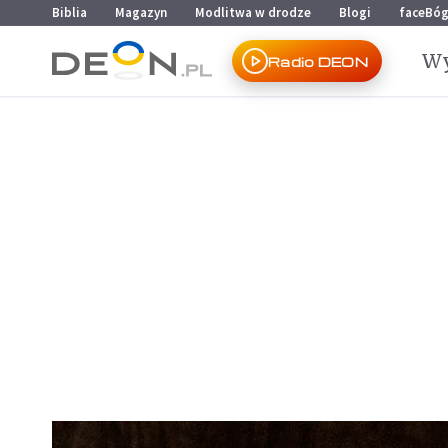
Przejdź do menu głównego
Przejdź do treści
Biblia
Magazyn
Modlitwa w drodze
Blogi
faceBó
Wy
Radio DEON