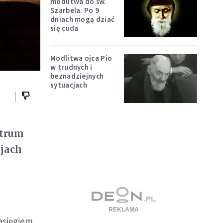
modlitwa do św.
Szarbela. Po 9
dniach mogą dziać
się cuda
Modlitwa ojca Pio
w trudnych i
beznadziejnych
sytuacjach
ntrum
ajach
asięgiem