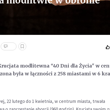
na modlitwie w obronie
Krucjata modlitewna “40 Dni dla Życia" w ce
zona była w łączności z 258 miastami w 6 kr
j, 22 lutego do 1 kwietnia, w centrum miasta, trwała
 o zaprzestanie aborcji (960 godzin). Krucjata swoim z