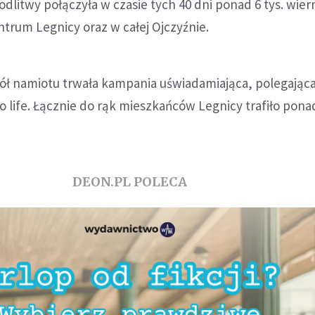
dlitwy połączyła w czasie tych 40 dni ponad 6 tys. wier
trum Legnicy oraz w całej Ojczyźnie.
kół namiotu trwała kampania uświadamiająca, polegając
o life. Łącznie do rąk mieszkańców Legnicy trafiło ponad
DEON.PL POLECA