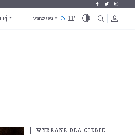
11
°
cej
Warszawa
WYBRANE DLA CIEBIE