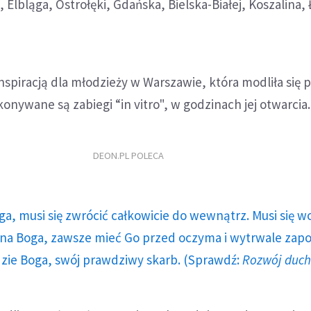
Elbląga, Ostrołęki, Gdańska, Bielska-Białej, Koszalina, 
 inspiracją dla młodzieży w Warszawie, która modliła się 
konywane są zabiegi “in vitro", w godzinach jej otwarcia.
DEON.PL POLECA
ga, musi się zwrócić całkowicie do wewnątrz. Musi się w
a Boga, zawsze mieć Go przed oczyma i wytrwale zap
dzie Boga, swój prawdziwy skarb. (Sprawdź:
Rozwój duc