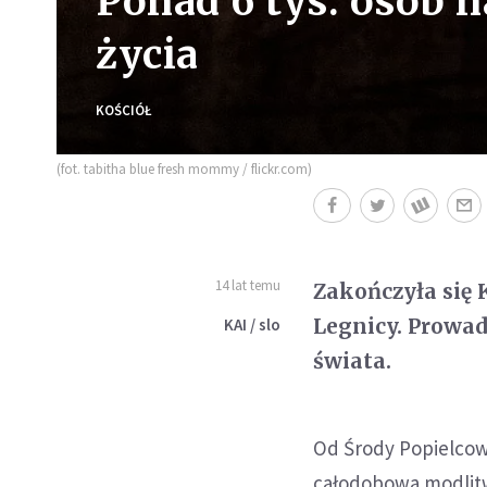
Ponad 6 tys. osób 
życia
KOŚCIÓŁ
(fot. tabitha blue fresh mommy / flickr.com)
14 lat temu
Zakończyła się 
Legnicy. Prowad
KAI / slo
świata.
Od Środy Popielcowe
całodobowa modlitwa