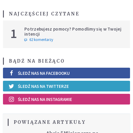
NAJCZĘŚCIEJ CZYTANE
1
Potrzebujesz pomocy? Pomodlimy się w Twojej
intencji
62 komentarzy
BĄDŹ NA BIEŻĄCO
ŚLEDŹ NAS NA FACEBOOKU
ŚLEDŹ NAS NA TWITTERZE
ŚLEDŹ NAS NA INSTAGRAMIE
POWIĄZANE ARTYKUŁY