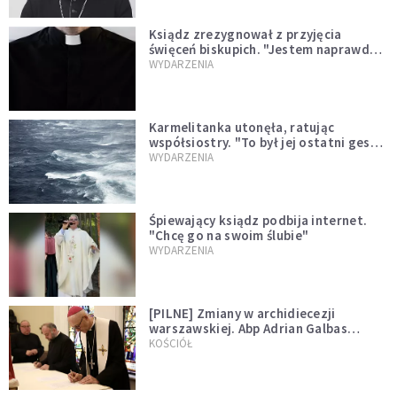
Ksiądz zrezygnował z przyjęcia
święceń biskupich. "Jestem naprawdę
niegodny"
WYDARZENIA
Karmelitanka utonęła, ratując
współsiostry. "To był jej ostatni gest
miłości"
WYDARZENIA
Śpiewający ksiądz podbija internet.
"Chcę go na swoim ślubie"
WYDARZENIA
[PILNE] Zmiany w archidiecezji
warszawskiej. Abp Adrian Galbas
wręczył dekrety nowym proboszczom
KOŚCIÓŁ