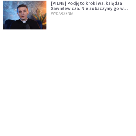
[PILNE] Podjęto kroki ws. księdza
Sawielewicza. Nie zobaczymy go w
mediach
WYDARZENIA