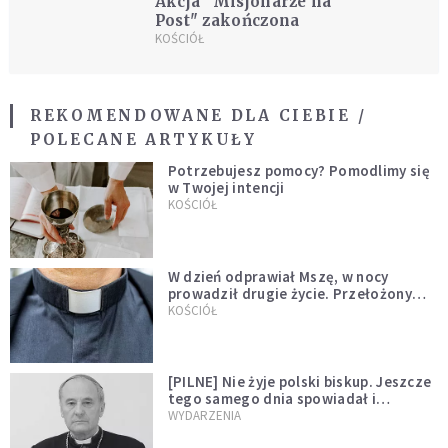
Akcja "Misjonarze na
Post" zakończona
KOŚCIÓŁ
REKOMENDOWANE DLA CIEBIE /
POLECANE ARTYKUŁY
Potrzebujesz pomocy? Pomodlimy się
w Twojej intencji
KOŚCIÓŁ
W dzień odprawiał Mszę, w nocy
prowadził drugie życie. Przełożony
kazał mu opuścić zakon
KOŚCIÓŁ
[PILNE] Nie żyje polski biskup. Jeszcze
tego samego dnia spowiadał i
sprawował Mszę świętą
WYDARZENIA