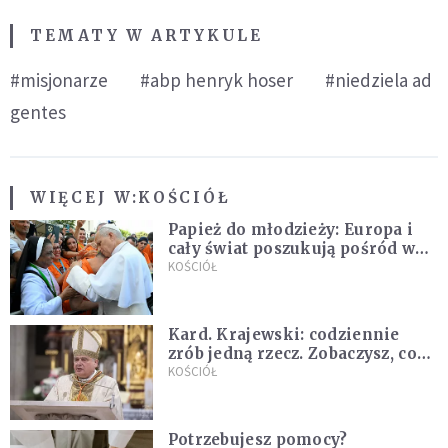
TEMATY W ARTYKULE
#misjonarze
#abp henryk hoser
#niedziela ad
gentes
WIĘCEJ W:
KOŚCIÓŁ
Papież do młodzieży: Europa i
cały świat poszukują pośród was
nowych świętych
KOŚCIÓŁ
Kard. Krajewski: codziennie
zrób jedną rzecz. Zobaczysz, co
stanie się z twoim życiem
KOŚCIÓŁ
Potrzebujesz pomocy?