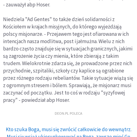
- zauważył abp Hoser.
Niedziela "Ad Gentes" to także dzień solidarności z
Kościołem w krajach misyjnych, do którego wyjeżdżają
polscy misjonarze. - Przejawem tego jest ofiarowana w ich
intencjach nasza modlitwa, post i jałmużna. Wielu z nich
bardzo często znajduje się w sytuacjach granicznych, jakimi
są zagrożenie życia czy mienia, które zbierają z takim
trudem. Wielokrotnie zdarza się, że prowadzone przez nich
przychodnie, szpitaliki, szkoły czy kaplice są ograbione
przez różnego rodzaju rebeliantów. Takie sytuacje wiążą się
z ogromnym stresem i bólem. Sprawiają, że misjonarz musi
zaczynać od początku. Jest to coś w rodzaju "syzyfowej
pracy" - powiedział abp Hoser.
DEON.PL POLECA
Kto szuka Boga, musi się zwrócić całkowicie do wewnątrz.
Musi się wciąż ukierunkowywać na Boga, zawsze mieć Go