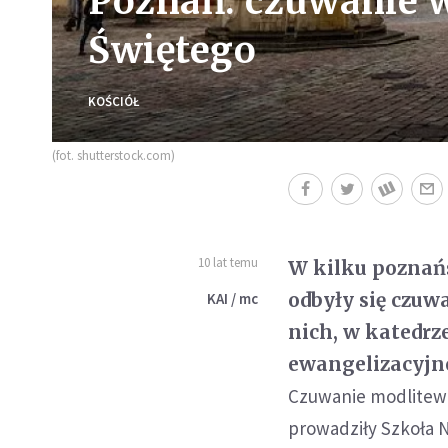
Poznań: czuwanie w
Świętego
KOŚCIÓŁ
(fot. shutterstock.com)
10 lat temu
W kilku poznańs
odbyły się czuw
KAI / mc
nich, w katedr
ewangelizacyjn
Czuwanie modlitew
prowadziły Szkoła 