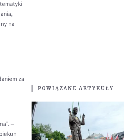
 tematyki
nania,
any na
zdaniem za
POWIĄZANE ARTYKUŁY
e
ma". ‒
opiekun