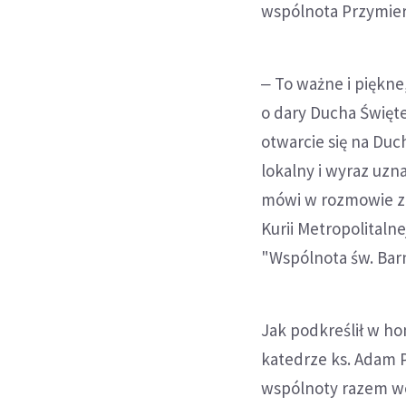
wspólnota Przymierz
‒ To ważne i piękne
o dary Ducha Święte
otwarcie się na Duch
lokalny i wyraz uzn
mówi w rozmowie z K
Kurii Metropolitaln
"Wspólnota św. Bar
Jak podkreślił w h
katedrze ks. Adam 
wspólnoty razem woł