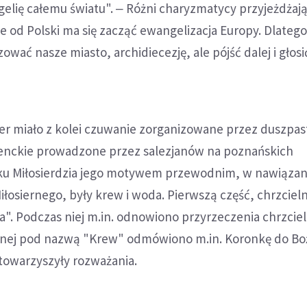
gelię całemu światu". ‒ Różni charyzmatycy przyjeżdżaj
że od Polski ma się zacząć ewangelizacja Europy. Dlate
ować nasze miasto, archidiecezję, ale pójść dalej i głosi
er miało z kolei czuwanie zorganizowane przez duszpa
enckie prowadzone przez salezjanów na poznańskich
ku Miłosierdzia jego motywem przewodnim, w nawiązan
łosiernego, były krew i woda. Pierwszą część, chrzciel
". Podczas niej m.in. odnowiono przyrzeczenia chrzcie
znej pod nazwą "Krew" odmówiono m.in. Koronkę do B
j towarzyszyły rozważania.