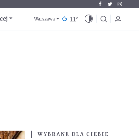
11
°
cej
Warszawa
WYBRANE DLA CIEBIE