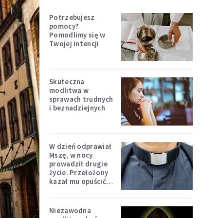
Potrzebujesz
pomocy?
Pomodlimy się w
Twojej intencji
Skuteczna
modlitwa w
sprawach trudnych
i beznadziejnych
W dzień odprawiał
Mszę, w nocy
prowadził drugie
życie. Przełożony
kazał mu opuścić
zakon
Niezawodna