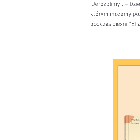
"Jerozolimy". ‒ Dzi
którym możemy pozn
podczas pieśni "Effa