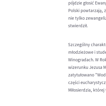
pójdzie głosić Ewan
Polski powtarzają, 
nie tylko zewangeliz
stwierdził.
Szczególny charakt
młodzieżowe i stud
Winogradach. W Ro
wizerunku Jezusa Mi
zatytułowano "Woda
części eucharystyc
Miłosierdzia, które