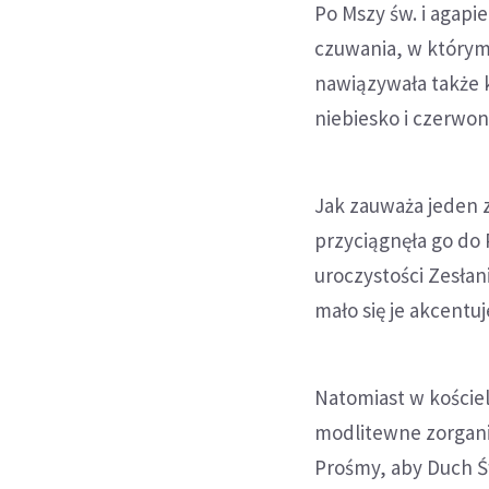
Po Mszy św. i agapi
czuwania, w którym l
nawiązywała także k
niebiesko i czerwon
Jak zauważa jeden z
przyciągnęła go do
uroczystości Zesła
mało się je akcentu
Natomiast w koście
modlitewne zorgan
Prośmy, aby Duch Św