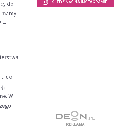
ŚLEDŹ NAS NA INSTAGRAMIE
ący do
go mamy
ć ‒
sterstwa
iu do
ną,
lne. W
ożego