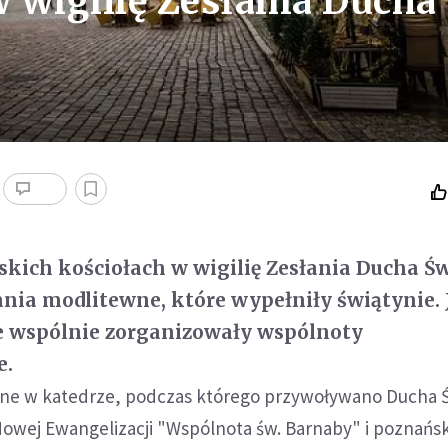
 wigilię Zesłania Ducha
kich kościołach w wigilię Zesłania Ducha Ś
ania modlitewne, które wypełniły świątynie. 
ze wspólnie zorganizowały wspólnoty
e.
ne w katedrze, podczas którego przywoływano Ducha 
Nowej Ewangelizacji "Wspólnota św. Barnaby" i poznańs