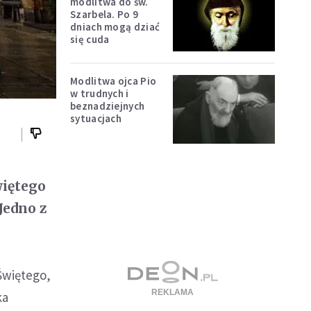
modlitwa do św.
Szarbela. Po 9
dniach mogą dziać
się cuda
Modlitwa ojca Pio
w trudnych i
beznadziejnych
sytuacjach
więtego
Jedno z
Świętego,
ka