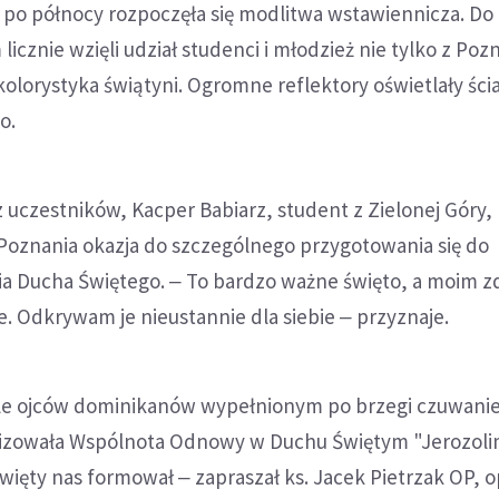
e po północy rozpoczęła się modlitwa wstawiennicza. Do
icznie wzięli udział studenci i młodzież nie tylko z Poz
olorystyka świątyni. Ogromne reflektory oświetlały ści
o.
 uczestników, Kacper Babiarz, student z Zielonej Góry,
 Poznania okazja do szczególnego przygotowania się do
nia Ducha Świętego. ‒ To bardzo ważne święto, a moim 
je. Odkrywam je nieustannie dla siebie ‒ przyznaje.
le ojców dominikanów wypełnionym po brzegi czuwani
izowała Wspólnota Odnowy w Duchu Świętym "Jerozoli
ięty nas formował ‒ zapraszał ks. Jacek Pietrzak OP, 