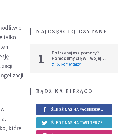
modlitwie
NAJCZĘŚCIEJ CZYTANE
e tylko
 ten
Potrzebujesz pomocy?
1
ezję ‒
Pomodlimy się w Twojej
intencji
62 komentarzy
zacji
ngelizacji
BĄDŹ NA BIEŻĄCO
 w
ŚLEDŹ NAS NA FACEBOOKU
ia,
ŚLEDŹ NAS NA TWITTERZE
ko, które