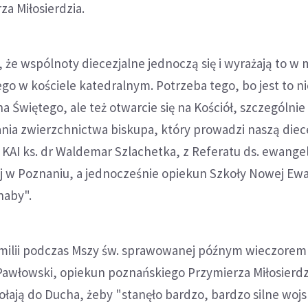
a Miłosierdzia.
, że wspólnoty diecezjalne jednoczą się i wyrażają to w 
go w kościele katedralnym. Potrzeba tego, bo jest to ni
a Świętego, ale też otwarcie się na Kościół, szczególnie
ania zwierzchnictwa biskupa, który prowadzi naszą diec
AI ks. dr Waldemar Szlachetka, z Referatu ds. ewangeli
ej w Poznaniu, a jednocześnie opiekun Szkoły Nowej Ewa
naby".
omilii podczas Mszy św. sprawowanej późnym wieczorem
Pawłowski, opiekun poznańskiego Przymierza Miłosierdz
ają do Ducha, żeby "stanęło bardzo, bardzo silne wojs