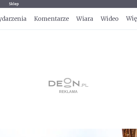
g
Sklep
Wię
darzenia
Komentarze
Wiara
Wideo