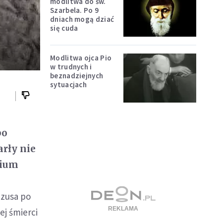
modlitwa do św.
Szarbela. Po 9
dniach mogą dziać
się cuda
Modlitwa ojca Pio
w trudnych i
beznadziejnych
sytuacjach
po
arły nie
rium
ezusa po
ej śmierci