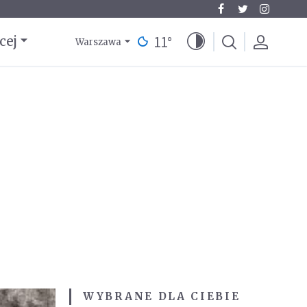
11
°
cej
Warszawa
WYBRANE DLA CIEBIE