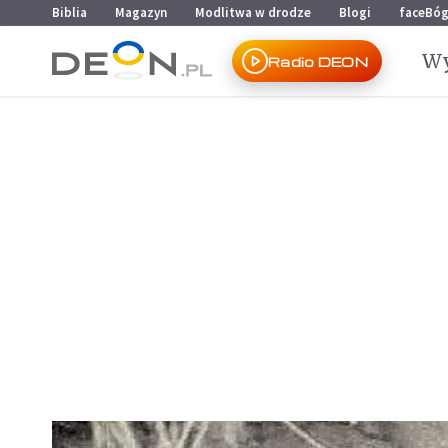
Przejdź do menu głównego
Przejdź do treści
Biblia
Magazyn
Modlitwa w drodze
Blogi
faceBó
Wy
Radio DEON