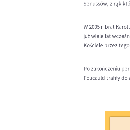
Senussów, z rąk któ
W 2005 r. brat Karo
już wiele lat wcześ
Kościele przez teg
Po zakończeniu pereg
Foucauld trafiły do 