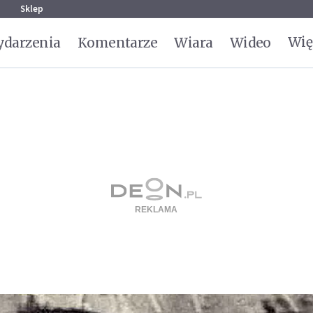
g
Sklep
Wię
darzenia
Komentarze
Wiara
Wideo