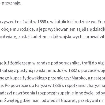
- przyznaje.
zyszedł na świat w 1858 r. w katolickiej rodzinie we Fran
li oboje mu rodzice, a jego wychowaniem zajęli się dziad
acił wiarę, został kadetem szkół wojskowych i prowadził
c już żołnierzem w randze podporucznika, trafił do Algie
kał się z pustynią i z islamem. Już w 1882 r. porzucił woj
ego kupca żydowskiego przemierzył Maroko, a następ
e. Po powrocie do Paryża w 1886 r. i spotkaniu charyz
dczył nawrócenia i rozpoczął zupełnie inne życie: odby
i Świętej, gdzie m.in. odwiedził Nazaret, przebywał na