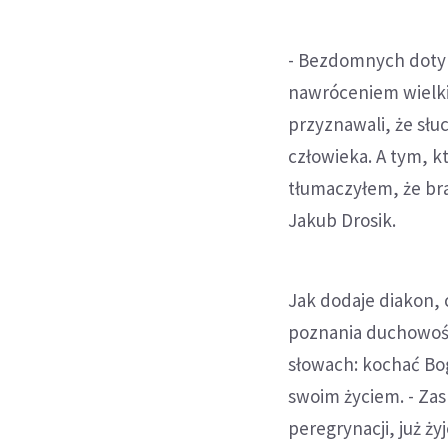
- Bezdomnych dotyka
nawróceniem wielki
przyznawali, że słu
człowieka. A tym, k
tłumaczyłem, że br
Jakub Drosik.
Jak dodaje diakon, 
poznania duchowości
słowach: kochać Bo
swoim życiem. - Zas
peregrynacji, już ż