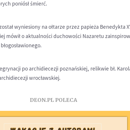
rych poniósł śmierć.
l został wyniesiony na ołtarze przez papieża Benedykta X
niej mówił o aktualności duchowości Nazaretu zainspiro
o błogosławionego.
rynacji po archidiecezji poznańskiej, relikwie bł. Karol
archidiecezji wrocławskiej.
DEON.PL POLECA