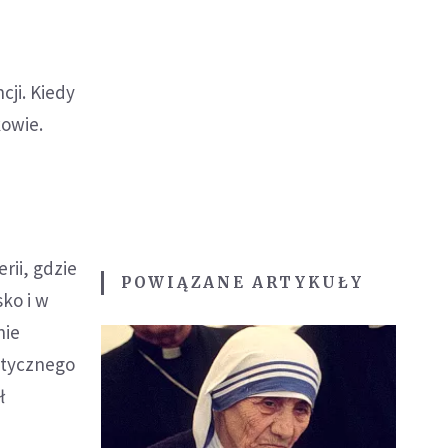
cji. Kiedy
kowie.
rii, gdzie
POWIĄZANE ARTYKUŁY
sko i w
nie
matycznego
ł