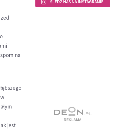
ŚLEDŹ NAS NA INSTAGRAMIE
rzed
go
iami
 wspomina
 głębszego
 w
całym
ak jest