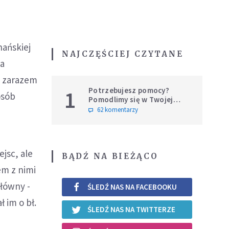
nańskiej
NAJCZĘŚCIEJ CZYTANE
za
a zarazem
Potrzebujesz pomocy?
1
osób
Pomodlimy się w Twojej
intencji
62 komentarzy
ejsc, ale
BĄDŹ NA BIEŻĄCO
em z nimi
łówny -
ŚLEDŹ NAS NA FACEBOOKU
 im o bł.
ŚLEDŹ NAS NA TWITTERZE