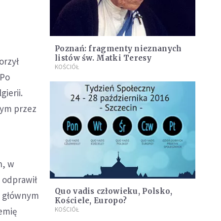
Poznań: fragmenty nieznanych
listów św. Matki Teresy
orzył
KOŚCIÓŁ
 Po
ierii.
nym przez
h, w
 odprawił
Quo vadis człowieku, Polsko,
t, głównym
Kościele, Europo?
lemię
KOŚCIÓŁ