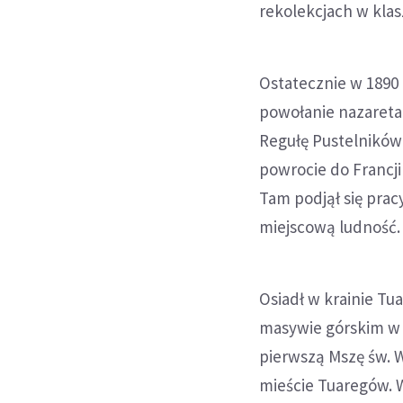
rekolekcjach w kla
Ostatecznie w 1890 
powołanie nazaretań
Regułę Pustelników 
powrocie do Francji 
Tam podjął się pra
miejscową ludność.
Osiadł w krainie T
masywie górskim w 
pierwszą Mszę św. 
mieście Tuaregów. W