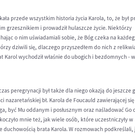
ła przede wszystkim historia życia Karola, to, że był p
m grzesznikiem i prowadził hulaszcze życie. Niektórzy
chając o nim uświadamiali sobie, że Bóg czeka na każde
tórzy dziwili się, dlaczego przyszedłem do nich z relikw
at Karol wychodził właśnie do ubogich i bezdomnych -
czas peregrynacji był także dla niego okazją do jeszcze
 nazaretańskiej bł. Karola de Foucauld zawierającej się
ga, być Mu oddanym i posłusznym oraz naśladować Go 
koczyło mnie też, jak wiele osób, które uczestniczyły w
yje duchowością brata Karola. W rozmowach podkreślali, j