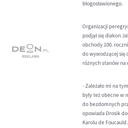
błogosławionego.
Organizacji peregryn
podjął się diakon J
obchody 100. roczni
do wywodzącej się o
różnych stanów na 
- Zależało mi na tym
były też obecne w n
do bezdomnych prz
opowiada Drosik dod
Karolu de Foucauld.