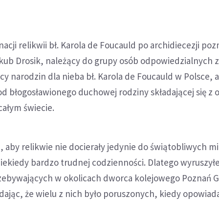
acji relikwii bł. Karola de Foucauld po archidiecezji poz
akub Drosik, należący do grupy osób odpowiedzialnych 
cy narodzin dla nieba bł. Karola de Foucauld w Polsce, 
d błogosławionego duchowej rodziny składającej się z 
całym świecie.
, aby relikwie nie docierały jedynie do świątobliwych mi
iekiedy bardzo trudnej codzienności. Dlatego wyruszył
ebywających w okolicach dworca kolejowego Poznań G
ając, że wielu z nich było poruszonych, kiedy opowiadał