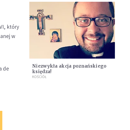
VI, który
wanej w
Niezwykła akcja poznańskiego
a de
księdza!
KOŚCIÓŁ