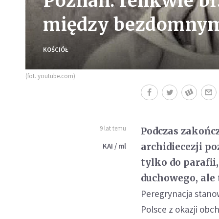
Poznań: relikwie bł
między bezdomny
KOŚCIÓŁ
(fot. youtube.com)
9 lat temu
Podczas zakońc
archidiecezji po
KAI / ml
tylko do parafi
duchowego, ale 
Peregrynacja stanow
Polsce z okazji obc