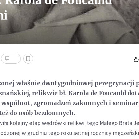
. Karola de Foucauld
mi
zonej właśnie dwutygodniowej peregrynacji 
znańskiej, relikwie bł. Karola de Foucauld dot
i, wspólnot, zgromadzeń zakonnych i semina
też do osób bezdomnych.
iła kolejny etap wędrówki relikwii tego Małego Brata J
hodzonej w grudniu tego roku setnej rocznicy męczeński