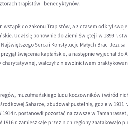
sztorach trapistów i benedyktynów.
r. wstąpił do zakonu Trapistów, a z czasem odkrył swoje
skie. Udał się ponownie do Ziemi Świętej i w 1899 r. stw
Najświętszego Serca i Konstytucje Małych Braci Jezusa.
przyjął święcenia kapłańskie, a następnie wyjechał do Alg
cy charytatywnej, walczył z niewolnictwem praktykowa
uaregów, muzułmańskiego ludu koczowników i wśród nic
środkowej Saharze, zbudował pustelnię, gdzie w 1911 r.
W 1914 r. postanowił pozostać na zawsze w Tamanrasse
 1916 r. zamieszkałe przez nich regiony zaatakowało p