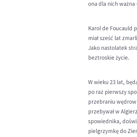
ona dla nich ważna 
Karol de Foucauld pr
miał sześć lat zmar
Jako nastolatek str
beztroskie życie.
W wieku 23 lat, będą
po raz pierwszy spot
przebraniu wędrown
przebywał w Algierz
spowiednika, doświa
pielgrzymkę do Ziem