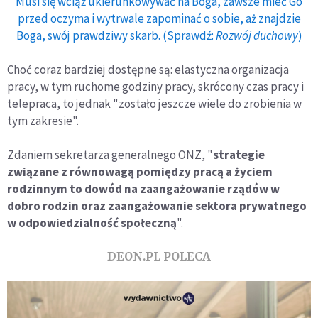
Musi się wciąż ukierunkowywać na Boga, zawsze mieć Go
przed oczyma i wytrwale zapominać o sobie, aż znajdzie
Boga, swój prawdziwy skarb. (Sprawdź:
Rozwój duchowy
)
Choć coraz bardziej dostępne są: elastyczna organizacja
pracy, w tym ruchome godziny pracy, skrócony czas pracy i
telepraca, to jednak "zostało jeszcze wiele do zrobienia w
tym zakresie".
Zdaniem sekretarza generalnego ONZ, "
strategie
związane z równowagą pomiędzy pracą a życiem
rodzinnym to dowód na zaangażowanie rządów w
dobro rodzin oraz zaangażowanie sektora prywatnego
w odpowiedzialność społeczną
".
DEON.PL POLECA