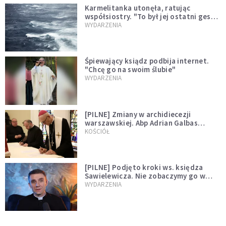
Karmelitanka utonęła, ratując
współsiostry. "To był jej ostatni gest
miłości"
WYDARZENIA
Śpiewający ksiądz podbija internet.
"Chcę go na swoim ślubie"
WYDARZENIA
[PILNE] Zmiany w archidiecezji
warszawskiej. Abp Adrian Galbas
wręczył dekrety nowym proboszczom
KOŚCIÓŁ
[PILNE] Podjęto kroki ws. księdza
Sawielewicza. Nie zobaczymy go w
mediach
WYDARZENIA