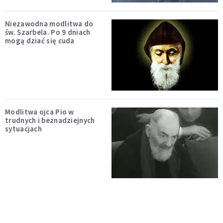
Niezawodna modlitwa do
św. Szarbela. Po 9 dniach
mogą dziać się cuda
Modlitwa ojca Pio w
trudnych i beznadziejnych
sytuacjach