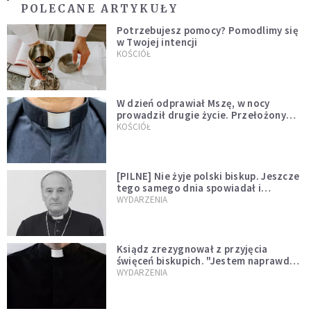
POLECANE ARTYKUŁY
Potrzebujesz pomocy? Pomodlimy się
w Twojej intencji
KOŚCIÓŁ
W dzień odprawiał Mszę, w nocy
prowadził drugie życie. Przełożony
kazał mu opuścić zakon
KOŚCIÓŁ
[PILNE] Nie żyje polski biskup. Jeszcze
tego samego dnia spowiadał i
sprawował Mszę świętą
WYDARZENIA
Ksiądz zrezygnował z przyjęcia
święceń biskupich. "Jestem naprawdę
niegodny"
WYDARZENIA