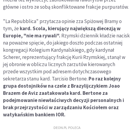
główne i ostro ze sobą skonfliktowane frakcje purpuratów.
"La Repubblica" przytacza opinie zza Spiżowej Bramy o
tym, że
kard. Scola, kierujący największą diecezją w
Europie, "nie ma rywali".
Rzymski dziennik kładzie nacisk
na poważne spięcie, do jakiego doszło podczas ostatniej
kongregacji Kolegium Kardynalskiego, gdy kardynał
Scherer, reprezentujący frakcję Kurii Rzymskiej, stanął w
jej obronie w obliczu licznych zarzutów kierowanych
przede wszystkim pod adresem dotychczasowego
sekretarza stanu kard. Tarcisio Bertone.
Po raz kolejny
grupa dostojników na czele z Brazylijczykiem Joao
Brazem de Aviz zaatakowała kard. Bertone za
podejmowanie niewłaściwych decyzji personalnych i
brak przejrzystości w zarządzaniu Kościołem oraz
watykańskim bankiem IOR.
DEON.PL POLECA