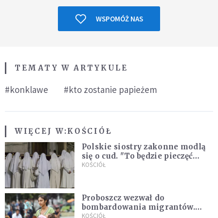
WSPOMÓŻ NAS
TEMATY W ARTYKULE
#konklawe
#kto zostanie papieżem
WIĘCEJ W:
KOŚCIÓŁ
Polskie siostry zakonne modlą
się o cud. "To będzie pieczęć
Pana Boga dla naszej wiary"
KOŚCIÓŁ
Proboszcz wezwał do
bombardowania migrantów.
"Masowy ogień przeciwko
KOŚCIÓŁ