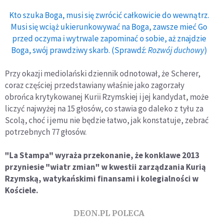
Kto szuka Boga, musi się zwrócić całkowicie do wewnątrz.
Musi się wciąż ukierunkowywać na Boga, zawsze mieć Go
przed oczyma i wytrwale zapominać o sobie, aż znajdzie
Boga, swój prawdziwy skarb. (Sprawdź:
Rozwój duchowy
)
Przy okazji mediolański dziennik odnotował, że Scherer,
coraz częściej przedstawiany właśnie jako zagorzały
obrońca krytykowanej Kurii Rzymskiej i jej kandydat, może
liczyć najwyżej na 15 głosów, co stawia go daleko z tyłu za
Scolą, choć i jemu nie będzie łatwo, jak konstatuje, zebrać
potrzebnych 77 głosów.
"La Stampa" wyraża przekonanie, że konklawe 2013
przyniesie "wiatr zmian" w kwestii zarządzania Kurią
Rzymską, watykańskimi finansami i kolegialności w
Kościele.
DEON.PL POLECA