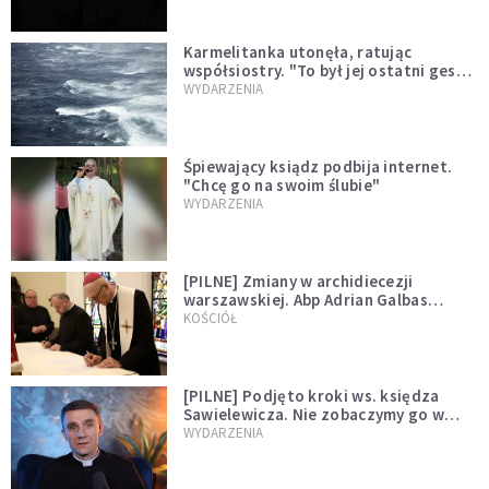
Karmelitanka utonęła, ratując
współsiostry. "To był jej ostatni gest
miłości"
WYDARZENIA
Śpiewający ksiądz podbija internet.
"Chcę go na swoim ślubie"
WYDARZENIA
[PILNE] Zmiany w archidiecezji
warszawskiej. Abp Adrian Galbas
wręczył dekrety nowym proboszczom
KOŚCIÓŁ
[PILNE] Podjęto kroki ws. księdza
Sawielewicza. Nie zobaczymy go w
mediach
WYDARZENIA