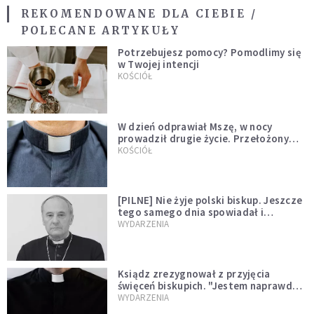
REKOMENDOWANE DLA CIEBIE /
POLECANE ARTYKUŁY
Potrzebujesz pomocy? Pomodlimy się
w Twojej intencji
KOŚCIÓŁ
W dzień odprawiał Mszę, w nocy
prowadził drugie życie. Przełożony
kazał mu opuścić zakon
KOŚCIÓŁ
[PILNE] Nie żyje polski biskup. Jeszcze
tego samego dnia spowiadał i
sprawował Mszę świętą
WYDARZENIA
Ksiądz zrezygnował z przyjęcia
święceń biskupich. "Jestem naprawdę
niegodny"
WYDARZENIA