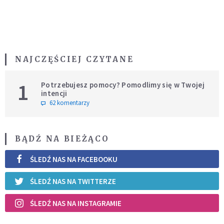
NAJCZĘŚCIEJ CZYTANE
1
Potrzebujesz pomocy? Pomodlimy się w Twojej
intencji
62 komentarzy
BĄDŹ NA BIEŻĄCO
ŚLEDŹ NAS NA FACEBOOKU
ŚLEDŹ NAS NA TWITTERZE
ŚLEDŹ NAS NA INSTAGRAMIE