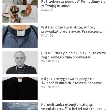
Potrzebujesz pomocy? Pomodlimy się
w Twojej intencji
KOŚCIÓŁ
W dzień odprawiał Mszę, w nocy
prowadził drugie życie. Przełożony
kazał mu opuścić zakon
KOŚCIÓŁ
[PILNE] Nie żyje polski biskup. Jeszcze
tego samego dnia spowiadał i
sprawował Mszę świętą
WYDARZENIA
Ksiądz zrezygnował z przyjęcia
święceń biskupich. "Jestem naprawdę
niegodny"
WYDARZENIA
Karmelitanka utonęła, ratując
współsiostry. "To był jej ostatni gest