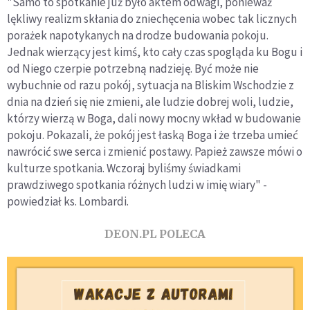
"Samo to spotkanie już było aktem odwagi, ponieważ
lękliwy realizm skłania do zniechęcenia wobec tak licznych
porażek napotykanych na drodze budowania pokoju.
Jednak wierzący jest kimś, kto cały czas spogląda ku Bogu i
od Niego czerpie potrzebną nadzieję. Być może nie
wybuchnie od razu pokój, sytuacja na Bliskim Wschodzie z
dnia na dzień się nie zmieni, ale ludzie dobrej woli, ludzie,
którzy wierzą w Boga, dali nowy mocny wkład w budowanie
pokoju. Pokazali, że pokój jest łaską Boga i że trzeba umieć
nawrócić swe serca i zmienić postawy. Papież zawsze mówi o
kulturze spotkania. Wczoraj byliśmy świadkami
prawdziwego spotkania różnych ludzi w imię wiary" -
powiedział ks. Lombardi.
DEON.PL POLECA