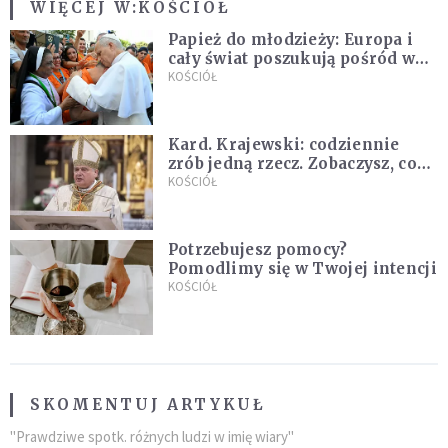
WIĘCEJ W:
KOŚCIÓŁ
Papież do młodzieży: Europa i
cały świat poszukują pośród was
nowych świętych
KOŚCIÓŁ
Kard. Krajewski: codziennie
zrób jedną rzecz. Zobaczysz, co
stanie się z twoim życiem
KOŚCIÓŁ
Potrzebujesz pomocy?
Pomodlimy się w Twojej intencji
KOŚCIÓŁ
SKOMENTUJ ARTYKUŁ
"Prawdziwe spotk. różnych ludzi w imię wiary"