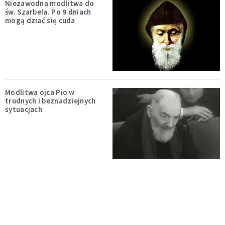
Niezawodna modlitwa do
św. Szarbela. Po 9 dniach
mogą dziać się cuda
Modlitwa ojca Pio w
trudnych i beznadziejnych
sytuacjach