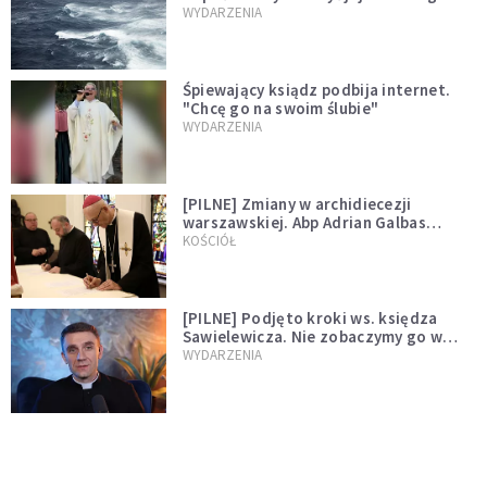
miłości"
WYDARZENIA
Śpiewający ksiądz podbija internet.
"Chcę go na swoim ślubie"
WYDARZENIA
[PILNE] Zmiany w archidiecezji
warszawskiej. Abp Adrian Galbas
wręczył dekrety nowym proboszczom
KOŚCIÓŁ
[PILNE] Podjęto kroki ws. księdza
Sawielewicza. Nie zobaczymy go w
mediach
WYDARZENIA