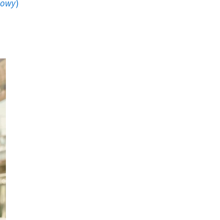
howy
)