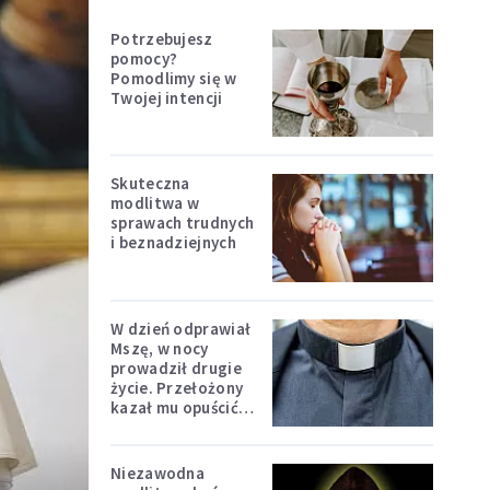
Potrzebujesz
pomocy?
Pomodlimy się w
Twojej intencji
Skuteczna
modlitwa w
sprawach trudnych
i beznadziejnych
W dzień odprawiał
Mszę, w nocy
prowadził drugie
życie. Przełożony
kazał mu opuścić
zakon
Niezawodna