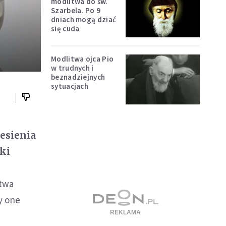
modlitwa do św.
Szarbela. Po 9
dniach mogą dziać
się cuda
Modlitwa ojca Pio
w trudnych i
beznadziejnych
sytuacjach
esienia
ski
stwa
y one