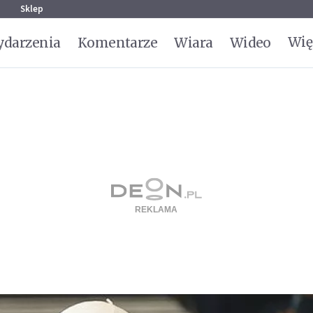
g
Sklep
Wię
darzenia
Komentarze
Wiara
Wideo