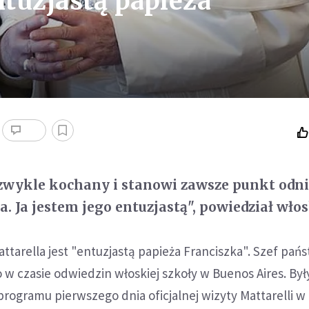
tuzjastą papieża
ezwykle kochany i stanowi zawsze punkt odni
a. Ja jestem jego entuzjastą", powiedział wło
ttarella jest "entuzjastą papieża Franciszka". Szef pań
 w czasie odwiedzin włoskiej szkoły w Buenos Aires. Był
ogramu pierwszego dnia oficjalnej wizyty Mattarelli w