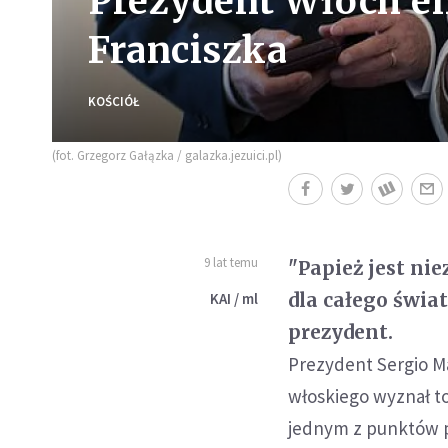
Prezydent Włoch en
Franciszka
KOŚCIÓŁ
(fot. Grzegorz Gałązka / galazka.jezuici.pl)
9 lat temu
"Papież jest ni
dla całego świat
KAI / ml
prezydent.
Prezydent Sergio Ma
włoskiego wyznał to
jednym z punktów pr