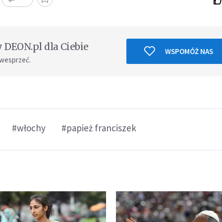
DEON.pl dla Ciebie
WSPOMÓŻ NAS
 wesprzeć.
#włochy
#papież franciszek