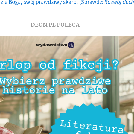
dzie Boga, swój prawdziwy skarb. (Sprawdź:
Rozwój duc
DEON.PL POLECA