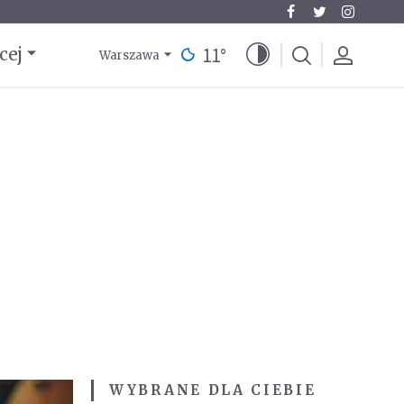
11
°
cej
Warszawa
WYBRANE DLA CIEBIE