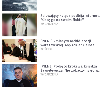
Śpiewający ksiądz podbija internet.
"Chcę go na swoim ślubie"
WYDARZENIA
[PILNE] Zmiany w archidiecezji
warszawskiej. Abp Adrian Galbas
wręczył dekrety nowym proboszczom
KOŚCIÓŁ
[PILNE] Podjęto kroki ws. księdza
Sawielewicza. Nie zobaczymy go w
mediach
WYDARZENIA