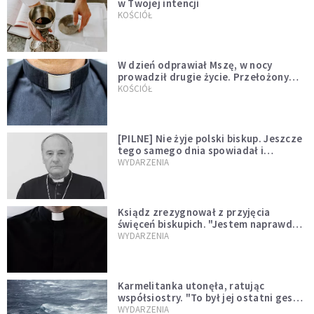
w Twojej intencji
KOŚCIÓŁ
W dzień odprawiał Mszę, w nocy
prowadził drugie życie. Przełożony
kazał mu opuścić zakon
KOŚCIÓŁ
[PILNE] Nie żyje polski biskup. Jeszcze
tego samego dnia spowiadał i
sprawował Mszę świętą
WYDARZENIA
Ksiądz zrezygnował z przyjęcia
święceń biskupich. "Jestem naprawdę
niegodny"
WYDARZENIA
Karmelitanka utonęła, ratując
współsiostry. "To był jej ostatni gest
miłości"
WYDARZENIA