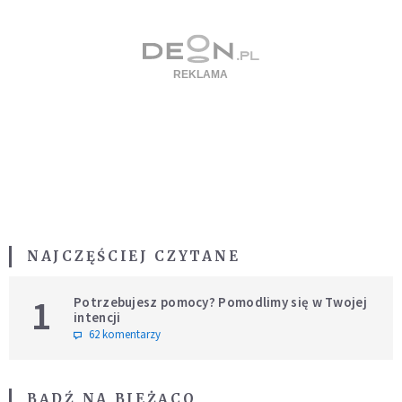
NAJCZĘŚCIEJ CZYTANE
1
Potrzebujesz pomocy? Pomodlimy się w Twojej
intencji
62 komentarzy
BĄDŹ NA BIEŻĄCO