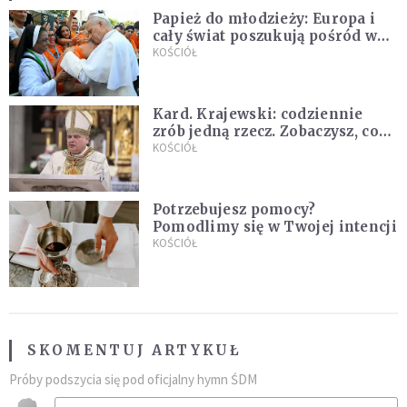
Papież do młodzieży: Europa i
cały świat poszukują pośród was
nowych świętych
KOŚCIÓŁ
Kard. Krajewski: codziennie
zrób jedną rzecz. Zobaczysz, co
stanie się z twoim życiem
KOŚCIÓŁ
Potrzebujesz pomocy?
Pomodlimy się w Twojej intencji
KOŚCIÓŁ
SKOMENTUJ ARTYKUŁ
Próby podszycia się pod oficjalny hymn ŚDM