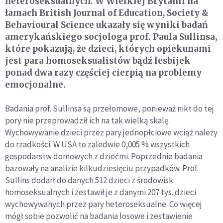
heteroseksualnych. W Wielkiej Brytanii na
łamach British Journal of Education, Society &
Behavioural Science ukazały się wyniki badań
amerykańskiego socjologa prof. Paula Sullinsa,
które pokazują, że dzieci, których opiekunami
jest para homoseksualistów bądź lesbijek
ponad dwa razy częściej cierpią na problemy
emocjonalne.
Badania prof. Sullinsa są przełomowe, ponieważ nikt do tej
pory nie przeprowadził ich na tak wielką skalę.
Wychowywanie dzieci przez pary jednopłciowe wciąż należy
do rzadkości. W USA to zaledwie 0,005 % wszystkich
gospodarstw domowych z dziećmi. Poprzednie badania
bazowały na analizie kilkudziesięciu przypadków. Prof.
Sullins dodarł do danych 512 dzieci z środowisk
homoseksualnych i zestawił je z danymi 207 tys. dzieci
wychowywanych przez pary heteroseksualne. Co więcej
mógł sobie pozwolić na badania losowe i zestawienie