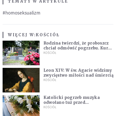
TEMATY W ARTYKULE
#homoseksualizm
WIĘCEJ W:
KOŚCIÓŁ
Rodzina twierdzi, że proboszcz
chciał odmówić pogrzebu. Kuria
zapowiada wyjaśnienia
KOŚCIÓŁ
Leon XIV: W św. Agacie widzimy
zwycięstwo miłości nad śmiercią
KOŚCIÓŁ
Katolicki pogrzeb muzyka
odwołano tuż przed
uroczystością. Powodem była
KOŚCIÓŁ
przynależność do masonerii