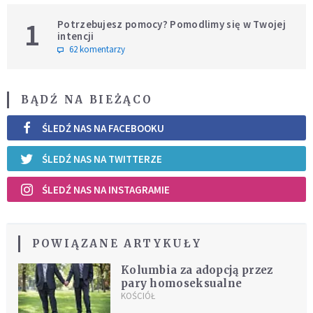
1
Potrzebujesz pomocy? Pomodlimy się w Twojej
intencji
62 komentarzy
BĄDŹ NA BIEŻĄCO
ŚLEDŹ NAS NA FACEBOOKU
ŚLEDŹ NAS NA TWITTERZE
ŚLEDŹ NAS NA INSTAGRAMIE
POWIĄZANE ARTYKUŁY
Kolumbia za adopcją przez
pary homoseksualne
KOŚCIÓŁ