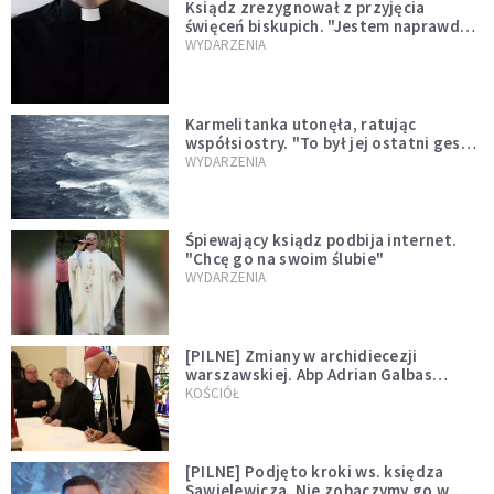
Ksiądz zrezygnował z przyjęcia
święceń biskupich. "Jestem naprawdę
niegodny"
WYDARZENIA
Karmelitanka utonęła, ratując
współsiostry. "To był jej ostatni gest
miłości"
WYDARZENIA
Śpiewający ksiądz podbija internet.
"Chcę go na swoim ślubie"
WYDARZENIA
[PILNE] Zmiany w archidiecezji
warszawskiej. Abp Adrian Galbas
wręczył dekrety nowym proboszczom
KOŚCIÓŁ
[PILNE] Podjęto kroki ws. księdza
Sawielewicza. Nie zobaczymy go w