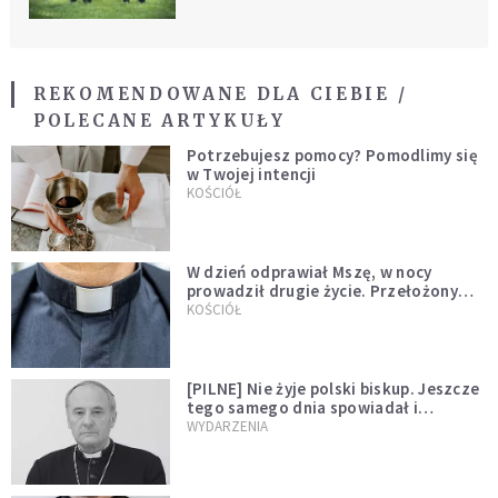
REKOMENDOWANE DLA CIEBIE /
POLECANE ARTYKUŁY
Potrzebujesz pomocy? Pomodlimy się
w Twojej intencji
KOŚCIÓŁ
W dzień odprawiał Mszę, w nocy
prowadził drugie życie. Przełożony
kazał mu opuścić zakon
KOŚCIÓŁ
[PILNE] Nie żyje polski biskup. Jeszcze
tego samego dnia spowiadał i
sprawował Mszę świętą
WYDARZENIA