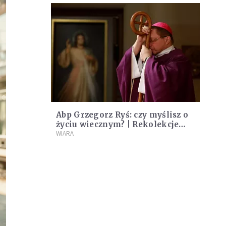
Abp Grzegorz Ryś: czy myślisz o
życiu wiecznym? | Rekolekcje
Adwentowe #1
WIARA