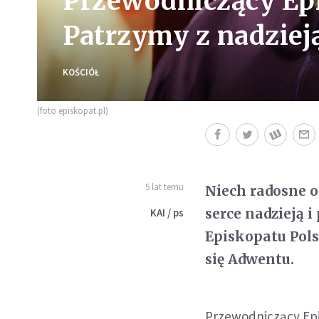
Przewodniczący Ep
Patrzymy z nadziej
KOŚCIÓŁ
(foto episkopat.pl)
5 lat temu
Niech radosne o
serce nadzieją 
KAI / ps
Episkopatu Pols
się Adwentu.
Przewodniczący Epi