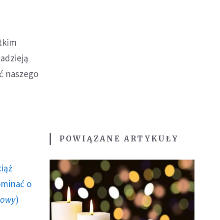
stkim
adzieją
ć naszego
POWIĄZANE ARTYKUŁY
ciąż
ominać o
howy
)