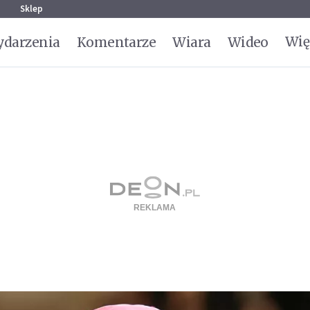
g
Sklep
Wię
darzenia
Komentarze
Wiara
Wideo