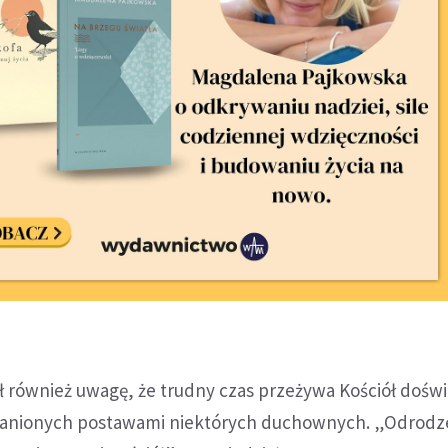
ł również uwagę, że trudny czas przeżywa Kościół dośw
zranionych postawami niektórych duchownych. „Odrodz