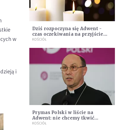
m
Dziś rozpoczyna się Adwent -
stkie
czas oczekiwania na przyjście
ących w
Zbawiciela
KOŚCIÓŁ
zieją i
Prymas Polski w liście na
Adwent: nie chcemy tkwić
jedynie w lęku i niepewności
KOŚCIÓŁ