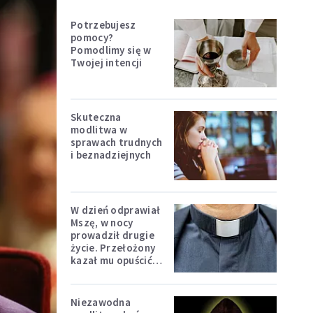
Potrzebujesz
pomocy?
Pomodlimy się w
Twojej intencji
Skuteczna
modlitwa w
sprawach trudnych
i beznadziejnych
W dzień odprawiał
Mszę, w nocy
prowadził drugie
życie. Przełożony
kazał mu opuścić
zakon
Niezawodna