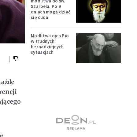
modlitwa do św.
Szarbela. Po 9
dniach mogą dziać
się cuda
Modlitwa ojca Pio
w trudnych i
beznadziejnych
sytuacjach
każde
rencji
ającego
iż