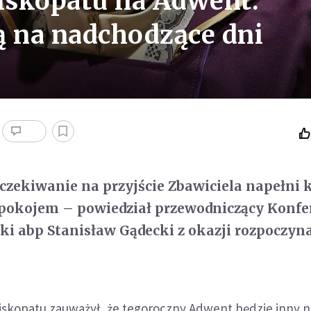
iskopatu na Adwent:
ą na nadchodzące dni
czekiwanie na przyjście Zbawiciela napełni 
i pokojem – powiedział przewodniczący Konfe
ki abp Stanisław Gądecki z okazji rozpoczyn
skopatu zauważył, że tegoroczny Adwent będzie inny n