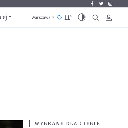
11
°
cej
Warszawa
WYBRANE DLA CIEBIE