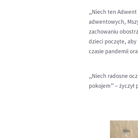
„Niech ten Adwent 
adwentowych, Mszy 
zachowaniu obostrz
dzieci poczęte, aby
czasie pandemii ora
„Niech radosne ocze
pokojem” – życzył 