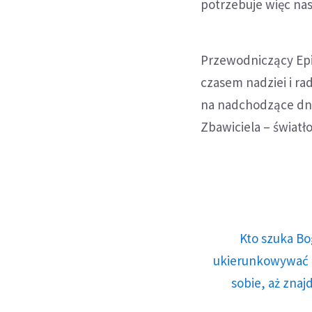
potrzebuje więc nas
Przewodniczący Epi
czasem nadziei i r
na nadchodzące dni
Zbawiciela – światł
Kto szuka Bo
ukierunkowywać n
sobie, aż znaj