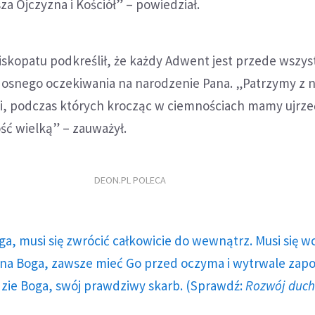
za Ojczyzna i Kościół” – powiedział.
skopatu podkreślił, że każdy Adwent jest przede wszy
adosnego oczekiwania na narodzenie Pana. „Patrzymy z n
, podczas których krocząc w ciemnościach mamy ujrze
ość wielką” – zauważył.
DEON.PL POLECA
ga, musi się zwrócić całkowicie do wewnątrz. Musi się w
a Boga, zawsze mieć Go przed oczyma i wytrwale zap
dzie Boga, swój prawdziwy skarb. (Sprawdź:
Rozwój duc