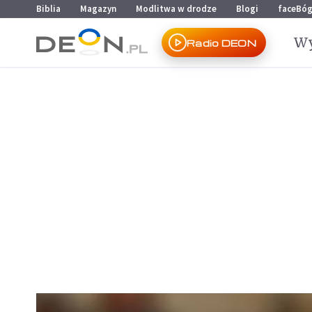
Przejdź do menu głównego
Przejdź do treści
Biblia
Magazyn
Modlitwa w drodze
Blogi
faceBó
Wy
Radio DEON