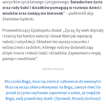
wszystkim życia łatwego i przyjemnego.
Świadectwo życia
oraz rady babć i dziadków pomagają w rozwoju dzieci i
wnuków oraz nadają mu kierunek
” – podkreślił abp
Stanisław Gądecki.
Przewodniczący Episkopatu dodał: „Życzę, by wiek dojrzały
i starszy był bardzo owocny i dawał Wam jak najwięcej
radości i satysfakcji. Składam też wyrazy szacunku i
wdzięczności za dobro, którego rodziny doświadczają
dzięki trosce i miłości babć i dziadków. Zapewniam o mojej
pamięci i modlitwie”.
DEON.PL POLECA
Kto szuka Boga, musi się zwrócić całkowicie do wewnątrz.
Musi się wciąż ukierunkowywać na Boga, zawsze mieć Go
przed oczyma i wytrwale zapominać o sobie, aż znajdzie
Boga, swój prawdziwy skarb. (Sprawdź:
Rozwój duchowy
)