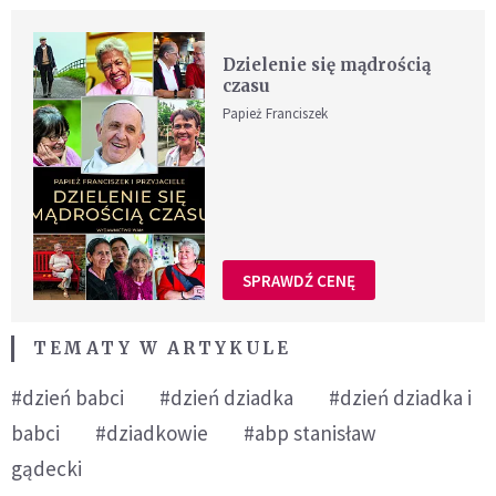
Dzielenie się mądrością
czasu
Papież Franciszek
SPRAWDŹ CENĘ
TEMATY W ARTYKULE
#dzień babci
#dzień dziadka
#dzień dziadka i
babci
#dziadkowie
#abp stanisław
gądecki