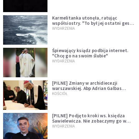
Karmelitanka utonęła, ratując
współsiostry. "To był jej ostatni gest
miłości"
WYDARZENIA
Śpiewający ksiądz podbija internet.
"Chcę go na swoim ślubie"
WYDARZENIA
[PILNE] Zmiany w archidiecezji
warszawskiej. Abp Adrian Galbas
wręczył dekrety nowym proboszczom
KOŚCIÓŁ
[PILNE] Podjęto kroki ws. księdza
Sawielewicza. Nie zobaczymy go w
mediach
WYDARZENIA