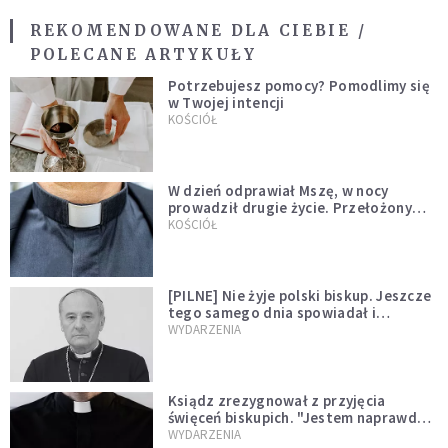
REKOMENDOWANE DLA CIEBIE /
POLECANE ARTYKUŁY
Potrzebujesz pomocy? Pomodlimy się
w Twojej intencji
KOŚCIÓŁ
W dzień odprawiał Mszę, w nocy
prowadził drugie życie. Przełożony
kazał mu opuścić zakon
KOŚCIÓŁ
[PILNE] Nie żyje polski biskup. Jeszcze
tego samego dnia spowiadał i
sprawował Mszę świętą
WYDARZENIA
Ksiądz zrezygnował z przyjęcia
święceń biskupich. "Jestem naprawdę
niegodny"
WYDARZENIA