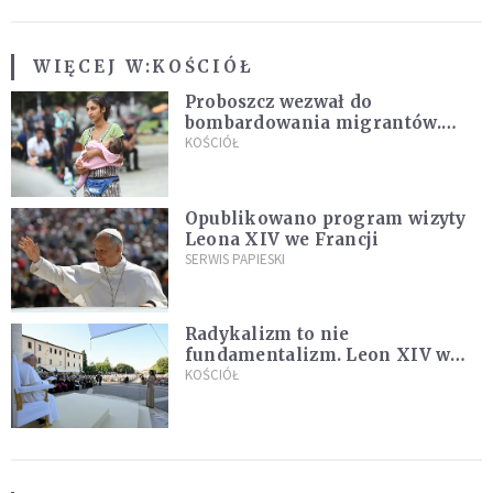
WIĘCEJ W:
KOŚCIÓŁ
Proboszcz wezwał do
bombardowania migrantów.
"Masowy ogień przeciwko
KOŚCIÓŁ
najeźdźcom!"
Opublikowano program wizyty
Leona XIV we Francji
SERWIS PAPIESKI
Radykalizm to nie
fundamentalizm. Leon XIV w
Asyżu
KOŚCIÓŁ