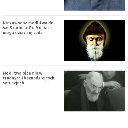
Niezawodna modlitwa do
św. Szarbela. Po 9 dniach
mogą dziać się cuda
Modlitwa ojca Pio w
trudnych i beznadziejnych
sytuacjach