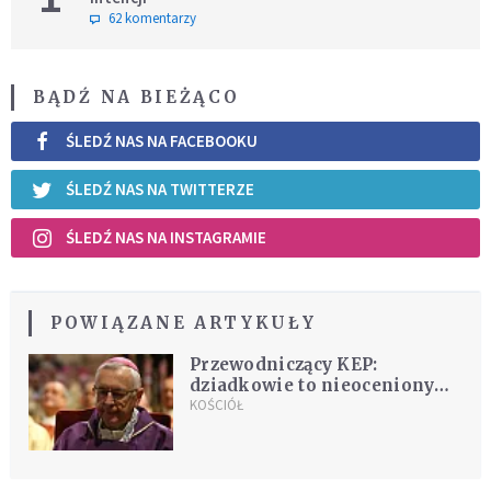
62 komentarzy
BĄDŹ NA BIEŻĄCO
ŚLEDŹ NAS NA FACEBOOKU
ŚLEDŹ NAS NA TWITTERZE
ŚLEDŹ NAS NA INSTAGRAMIE
POWIĄZANE ARTYKUŁY
Przewodniczący KEP:
dziadkowie to nieoceniony
skarb w życiu rodziny
KOŚCIÓŁ