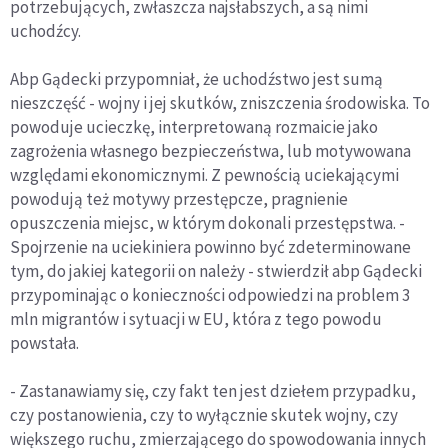
potrzebujących, zwłaszcza najsłabszych, a są nimi
uchodźcy.
Abp Gądecki przypomniał, że uchodźstwo jest sumą
nieszczęść - wojny i jej skutków, zniszczenia środowiska. To
powoduje ucieczkę, interpretowaną rozmaicie jako
zagrożenia własnego bezpieczeństwa, lub motywowana
względami ekonomicznymi. Z pewnością uciekającymi
powodują też motywy przestępcze, pragnienie
opuszczenia miejsc, w którym dokonali przestępstwa. -
Spojrzenie na uciekiniera powinno być zdeterminowane
tym, do jakiej kategorii on należy - stwierdził abp Gądecki
przypominając o konieczności odpowiedzi na problem 3
mln migrantów i sytuacji w EU, która z tego powodu
powstała.
- Zastanawiamy się, czy fakt ten jest dziełem przypadku,
czy postanowienia, czy to wyłącznie skutek wojny, czy
większego ruchu, zmierzającego do spowodowania innych