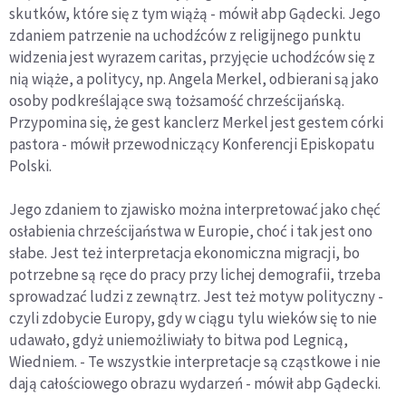
skutków, które się z tym wiążą - mówił abp Gądecki. Jego
zdaniem patrzenie na uchodźców z religijnego punktu
widzenia jest wyrazem caritas, przyjęcie uchodźców się z
nią wiąże, a politycy, np. Angela Merkel, odbierani są jako
osoby podkreślające swą tożsamość chrześcijańską.
Przypomina się, że gest kanclerz Merkel jest gestem córki
pastora - mówił przewodniczący Konferencji Episkopatu
Polski.
Jego zdaniem to zjawisko można interpretować jako chęć
osłabienia chrześcijaństwa w Europie, choć i tak jest ono
słabe. Jest też interpretacja ekonomiczna migracji, bo
potrzebne są ręce do pracy przy lichej demografii, trzeba
sprowadzać ludzi z zewnątrz. Jest też motyw polityczny -
czyli zdobycie Europy, gdy w ciągu tylu wieków się to nie
udawało, gdyż uniemożliwiały to bitwa pod Legnicą,
Wiedniem. - Te wszystkie interpretacje są cząstkowe i nie
dają całościowego obrazu wydarzeń - mówił abp Gądecki.