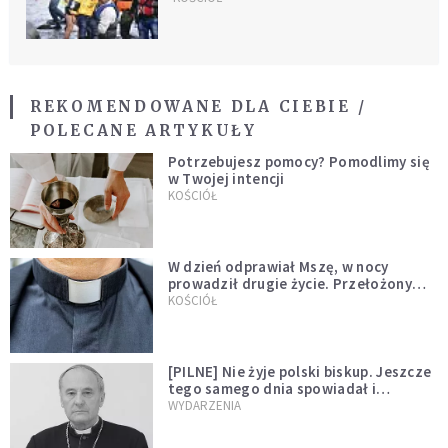
REKOMENDOWANE DLA CIEBIE /
POLECANE ARTYKUŁY
Potrzebujesz pomocy? Pomodlimy się
w Twojej intencji
KOŚCIÓŁ
W dzień odprawiał Mszę, w nocy
prowadził drugie życie. Przełożony
kazał mu opuścić zakon
KOŚCIÓŁ
[PILNE] Nie żyje polski biskup. Jeszcze
tego samego dnia spowiadał i
sprawował Mszę świętą
WYDARZENIA