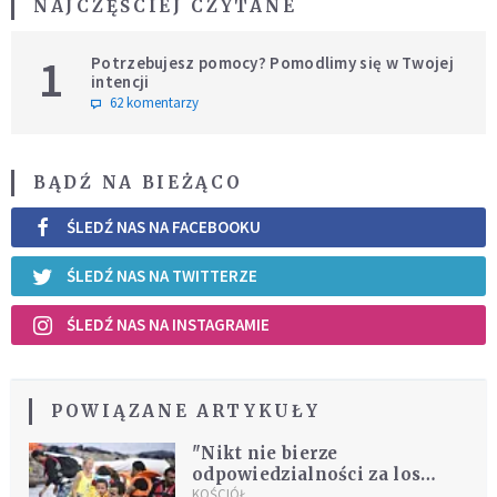
NAJCZĘŚCIEJ CZYTANE
1
Potrzebujesz pomocy? Pomodlimy się w Twojej
intencji
62 komentarzy
BĄDŹ NA BIEŻĄCO
ŚLEDŹ NAS NA FACEBOOKU
ŚLEDŹ NAS NA TWITTERZE
ŚLEDŹ NAS NA INSTAGRAMIE
POWIĄZANE ARTYKUŁY
"Nikt nie bierze
odpowiedzialności za los
migrantów"
KOŚCIÓŁ