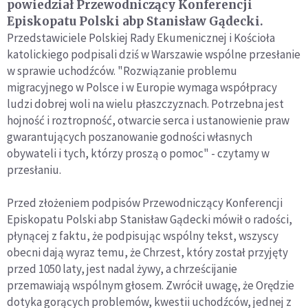
powiedział Przewodniczący Konferencji
Episkopatu Polski abp Stanisław Gądecki.
Przedstawiciele Polskiej Rady Ekumenicznej i Kościoła
katolickiego podpisali dziś w Warszawie wspólne przesłanie
w sprawie uchodźców. "Rozwiązanie problemu
migracyjnego w Polsce i w Europie wymaga współpracy
ludzi dobrej woli na wielu płaszczyznach. Potrzebna jest
hojność i roztropność, otwarcie serca i ustanowienie praw
gwarantujących poszanowanie godności własnych
obywateli i tych, którzy proszą o pomoc" - czytamy w
przesłaniu.
Przed złożeniem podpisów Przewodniczący Konferencji
Episkopatu Polski abp Stanisław Gądecki mówił o radości,
płynącej z faktu, że podpisując wspólny tekst, wszyscy
obecni dają wyraz temu, że Chrzest, który został przyjęty
przed 1050 laty, jest nadal żywy, a chrześcijanie
przemawiają wspólnym głosem. Zwrócił uwagę, że Orędzie
dotyka gorących problemów, kwestii uchodźców, jednej z