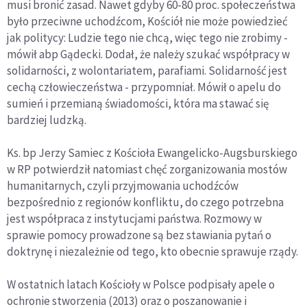
musi bronić zasad. Nawet gdyby 60-80 proc. społeczeństwa
było przeciwne uchodźcom, Kościół nie może powiedzieć
jak politycy: Ludzie tego nie chcą, więc tego nie zrobimy -
mówił abp Gądecki. Dodał, że należy szukać współpracy w
solidarności, z wolontariatem, parafiami. Solidarność jest
cechą człowieczeństwa - przypomniał. Mówił o apelu do
sumień i przemianą świadomości, która ma stawać się
bardziej ludzką.
Ks. bp Jerzy Samiec z Kościoła Ewangelicko-Augsburskiego
w RP potwierdził natomiast chęć zorganizowania mostów
humanitarnych, czyli przyjmowania uchodźców
bezpośrednio z regionów konfliktu, do czego potrzebna
jest współpraca z instytucjami państwa. Rozmowy w
sprawie pomocy prowadzone są bez stawiania pytań o
doktrynę i niezależnie od tego, kto obecnie sprawuje rządy.
W ostatnich latach Kościoły w Polsce podpisały apele o
ochronie stworzenia (2013) oraz o poszanowanie i