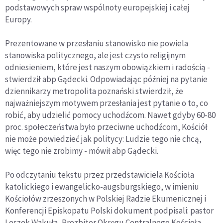
podstawowych spraw wspólnoty europejskiej i całej
Europy.
Prezentowane w przesłaniu stanowisko nie powiela
stanowiska politycznego, ale jest czysto religijnym
odniesieniem, które jest naszym obowiązkiem i radością -
stwierdził abp Gądecki. Odpowiadając później na pytanie
dziennikarzy metropolita poznański stwierdził, że
najważniejszym motywem przesłania jest pytanie o to, co
robić, aby udzielić pomocy uchodźcom. Nawet gdyby 60-80
proc. społeczeństwa było przeciwne uchodźcom, Kościół
nie może powiedzieć jak politycy: Ludzie tego nie chcą,
więc tego nie zrobimy - mówił abp Gądecki.
Po odczytaniu tekstu przez przedstawiciela Kościoła
katolickiego i ewangelicko-augsburgskiego, w imieniu
Kościołów zrzeszonych w Polskiej Radzie Ekumenicznej i
Konferencji Episkopatu Polski dokument podpisali: pastor
Leszek Wakuła, Prezbiter Okręgu Centralnego Kościoła