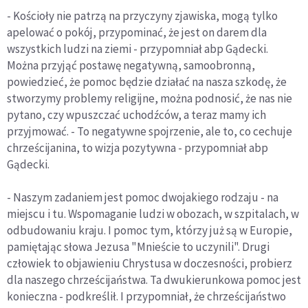
- Kościoły nie patrzą na przyczyny zjawiska, mogą tylko
apelować o pokój, przypominać, że jest on darem dla
wszystkich ludzi na ziemi - przypomniał abp Gądecki.
Można przyjąć postawę negatywną, samoobronną,
powiedzieć, że pomoc będzie działać na nasza szkodę, że
stworzymy problemy religijne, można podnosić, że nas nie
pytano, czy wpuszczać uchodźców, a teraz mamy ich
przyjmować. - To negatywne spojrzenie, ale to, co cechuje
chrześcijanina, to wizja pozytywna - przypomniał abp
Gądecki.
- Naszym zadaniem jest pomoc dwojakiego rodzaju - na
miejscu i tu. Wspomaganie ludzi w obozach, w szpitalach, w
odbudowaniu kraju. I pomoc tym, którzy już są w Europie,
pamiętając słowa Jezusa "Mnieście to uczynili". Drugi
człowiek to objawieniu Chrystusa w doczesności, probierz
dla naszego chrześcijaństwa. Ta dwukierunkowa pomoc jest
konieczna - podkreślił. I przypomniał, że chrześcijaństwo