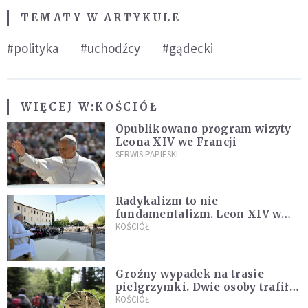
TEMATY W ARTYKULE
#polityka
#uchodźcy
#gądecki
WIĘCEJ W:
KOŚCIÓŁ
Opublikowano program wizyty
Leona XIV we Francji
SERWIS PAPIESKI
Radykalizm to nie
fundamentalizm. Leon XIV w
Asyżu
KOŚCIÓŁ
Groźny wypadek na trasie
pielgrzymki. Dwie osoby trafiły
do szpitala
KOŚCIÓŁ