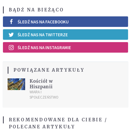
BĄDŹ NA BIEŻĄCO
ŚLEDŹ NAS NA FACEBOOKU
ŚLEDŹ NAS NA TWITTERZE
ŚLEDŹ NAS NA INSTAGRAMIE
POWIĄZANE ARTYKUŁY
Kościół w
Hiszpanii
WIARA I
SPOŁECZEŃSTWO
REKOMENDOWANE DLA CIEBIE /
POLECANE ARTYKUŁY