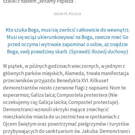
szaliki z hasłem „Witamy Papieża”.
DEON.PL POLECA
Kto szuka Boga, musi się zwrócić całkowicie do wewnątrz.
Musi się wciąż ukierunkowywać na Boga, zawsze mieć Go
przed oczyma i wytrwale zapominać o sobie, aż znajdzie
Boga, swój prawdziwy skarb. (Sprawdź:
Rozwój duchowy
)
W piątek, w późnych godzinach wieczornych, w jednym z
głównych parków miejskich, Alameda, trwała manifestacja
przeciwników przyjazdu Benedykta XVI. Kilkuset
demonstrantów niosło czerwone flagi z napisami: Nom te
esperarmos; Galiza laica; Compostela protestera (Nie
oczekujemy cię; Galicja laicka; Compostel protestuje).
Demonstranci wznosili okrzyki mające zniechęcić
mieszkańców miasta do uczestnictwa w spotkaniach z
Ojcem Świętym oraz powstrzymać pielgrzymów i turystów
przybywających do sanktuarium św. Jakuba. Demonstranci