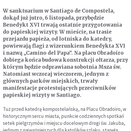
W sanktuarium w Santiago de Compostela,
dokąd już jutro, 6 listopada, przybędzie
Benedykt XVI trwają ostatnie przygotowania
do papieskiej wizyty. W mieście, na trasie
przejazdu papieża, od lotniska do katedry,
powiewają flagi z wizerunkiem Benedykta XVI
i nazwą „Camino del Papa”. Na placu Obradoiro
dobiega końca budowa konstrukcji ołtarza, przy
którym będzie odprawiana sobotnia Msza św.
Natomiast wczoraj wieczorem, jednym z
głównych parków miejskich, trwały
manifestacje protestujących przeciwników
papieskiej wizyty w Santiago.
Tuż przed katedrą kompostelańską, na Placu Obradoiro, w
historycznym sercu miasta, punkcie codziennych spotkań
setek pielgrzymów i miejscu docelowym drogi św. Jakuba,
jednym z najważniejszych dla katolików szlaku, stanęła