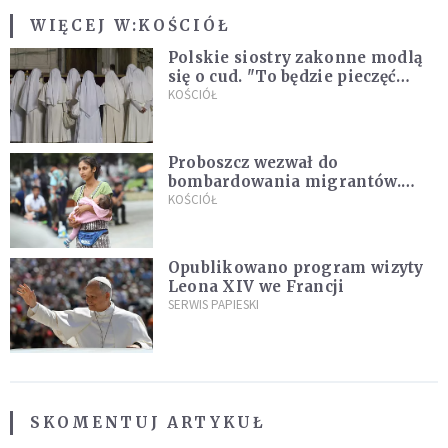
WIĘCEJ W:
KOŚCIÓŁ
Polskie siostry zakonne modlą
się o cud. "To będzie pieczęć
Pana Boga dla naszej wiary"
KOŚCIÓŁ
Proboszcz wezwał do
bombardowania migrantów.
"Masowy ogień przeciwko
KOŚCIÓŁ
najeźdźcom!"
Opublikowano program wizyty
Leona XIV we Francji
SERWIS PAPIESKI
SKOMENTUJ ARTYKUŁ