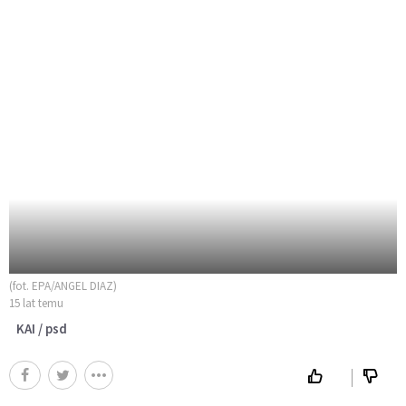
(fot. EPA/ANGEL DIAZ)
15 lat temu
KAI / psd