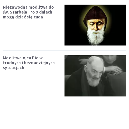
Niezawodna modlitwa do
św. Szarbela. Po 9 dniach
mogą dziać się cuda
Modlitwa ojca Pio w
trudnych i beznadziejnych
sytuacjach