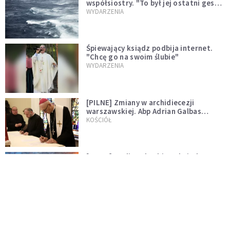
współsiostry. "To był jej ostatni gest
miłości"
WYDARZENIA
Śpiewający ksiądz podbija internet.
"Chcę go na swoim ślubie"
WYDARZENIA
[PILNE] Zmiany w archidiecezji
warszawskiej. Abp Adrian Galbas
wręczył dekrety nowym proboszczom
KOŚCIÓŁ
[PILNE] Podjęto kroki ws. księdza
Sawielewicza. Nie zobaczymy go w
mediach
WYDARZENIA