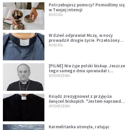
Potrzebujesz pomocy? Pomodlimy się
w Twojej intencji
KOŚCIÓŁ
W dzień odprawiał Mszę, w nocy
prowadził drugie życie. Przełożony
kazał mu opuścić zakon
KOŚCIÓŁ
[PILNE] Nie żyje polski biskup. Jeszcze
tego samego dnia spowiadał i
sprawował Mszę świętą
WYDARZENIA
Ksiądz zrezygnował z przyjęcia
święceń biskupich. "Jestem naprawdę
niegodny"
WYDARZENIA
Karmelitanka utonęła, ratując