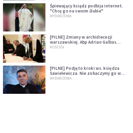
Śpiewający ksiądz podbija internet.
"Chcę go na swoim ślubie"
WYDARZENIA
[PILNE] Zmiany w archidiecezji
warszawskiej. Abp Adrian Galbas
wręczył dekrety nowym proboszczom
KOŚCIÓŁ
[PILNE] Podjęto kroki ws. księdza
Sawielewicza. Nie zobaczymy go w
mediach
WYDARZENIA