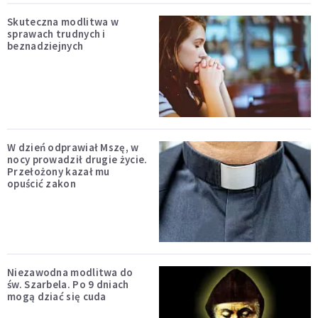
Skuteczna modlitwa w
sprawach trudnych i
beznadziejnych
W dzień odprawiał Mszę, w
nocy prowadził drugie życie.
Przełożony kazał mu
opuścić zakon
Niezawodna modlitwa do
św. Szarbela. Po 9 dniach
mogą dziać się cuda