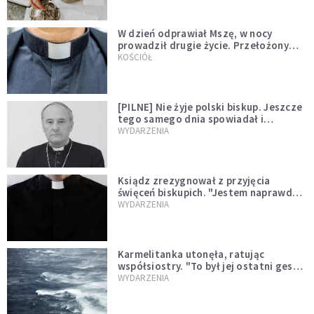
W dzień odprawiał Mszę, w nocy
prowadził drugie życie. Przełożony
kazał mu opuścić zakon
KOŚCIÓŁ
[PILNE] Nie żyje polski biskup. Jeszcze
tego samego dnia spowiadał i
sprawował Mszę świętą
WYDARZENIA
Ksiądz zrezygnował z przyjęcia
święceń biskupich. "Jestem naprawdę
niegodny"
WYDARZENIA
Karmelitanka utonęła, ratując
współsiostry. "To był jej ostatni gest
miłości"
WYDARZENIA