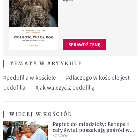
SPRAWDŹ CENĘ
TEMATY W ARTYKULE
#pedofilia w kościele
#dlaczego w kościele jest
pedofilia
#jak walczyć z pedofilią
WIĘCEJ W:
KOŚCIÓŁ
Papież do młodzieży: Europa i
cały świat poszukują pośród was
nowych świętych
KOŚCIÓŁ