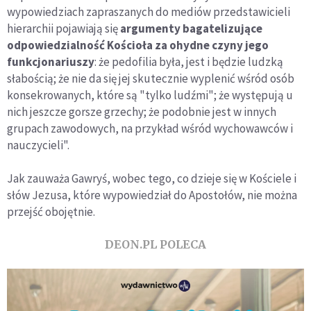
wypowiedziach zapraszanych do mediów przedstawicieli
hierarchii pojawiają się
argumenty bagatelizujące
odpowiedzialność Kościoła za ohydne czyny jego
funkcjonariuszy
: że pedofilia była, jest i będzie ludzką
słabością; że nie da się jej skutecznie wyplenić wśród osób
konsekrowanych, które są "tylko ludźmi"; że występują u
nich jeszcze gorsze grzechy; że podobnie jest w innych
grupach zawodowych, na przykład wśród wychowawców i
nauczycieli".
Jak zauważa Gawryś, wobec tego, co dzieje się w Kościele i
słów Jezusa, które wypowiedział do Apostołów, nie można
przejść obojętnie.
DEON.PL POLECA