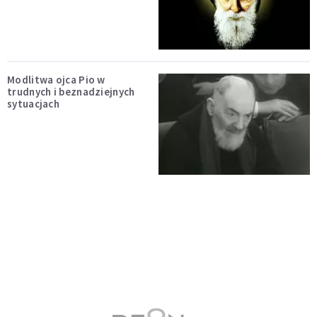
Modlitwa ojca Pio w
trudnych i beznadziejnych
sytuacjach