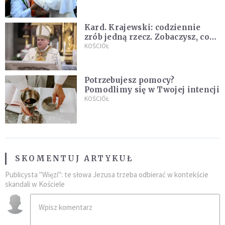
Kard. Krajewski: codziennie
zrób jedną rzecz. Zobaczysz, co
stanie się z twoim życiem
KOŚCIÓŁ
Potrzebujesz pomocy?
Pomodlimy się w Twojej intencji
KOŚCIÓŁ
SKOMENTUJ ARTYKUŁ
Publicysta "Więzi": te słowa Jezusa trzeba odbierać w kontekście
skandali w Kościele