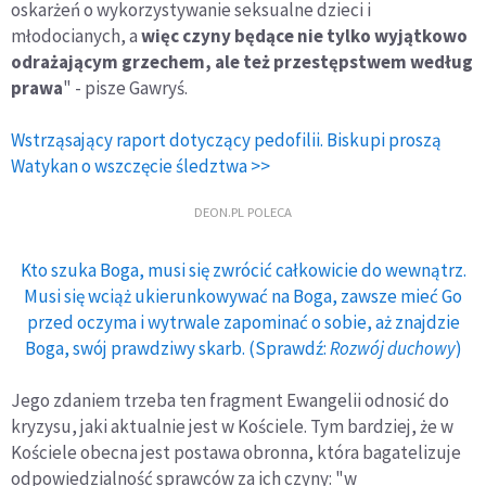
oskarżeń o wykorzystywanie seksualne dzieci i
młodocianych, a
więc czyny będące nie tylko wyjątkowo
odrażającym grzechem, ale też przestępstwem według
prawa
" - pisze Gawryś.
Wstrząsający raport dotyczący pedofilii. Biskupi proszą
Watykan o wszczęcie śledztwa >>
DEON.PL POLECA
Kto szuka Boga, musi się zwrócić całkowicie do wewnątrz.
Musi się wciąż ukierunkowywać na Boga, zawsze mieć Go
przed oczyma i wytrwale zapominać o sobie, aż znajdzie
Boga, swój prawdziwy skarb. (Sprawdź:
Rozwój duchowy
)
Jego zdaniem trzeba ten fragment Ewangelii odnosić do
kryzysu, jaki aktualnie jest w Kościele. Tym bardziej, że w
Kościele obecna jest postawa obronna, która bagatelizuje
odpowiedzialność sprawców za ich czyny: "w