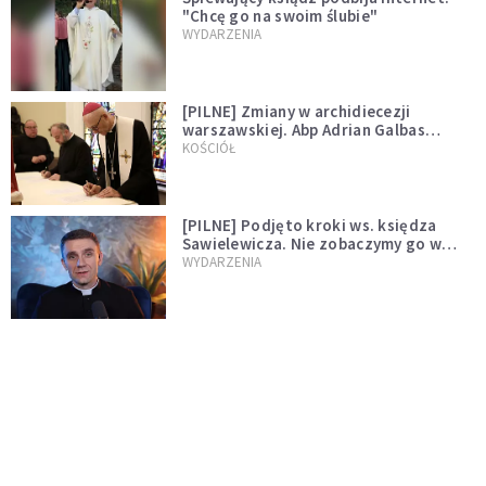
"Chcę go na swoim ślubie"
WYDARZENIA
[PILNE] Zmiany w archidiecezji
warszawskiej. Abp Adrian Galbas
wręczył dekrety nowym proboszczom
KOŚCIÓŁ
[PILNE] Podjęto kroki ws. księdza
Sawielewicza. Nie zobaczymy go w
mediach
WYDARZENIA