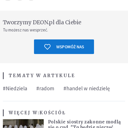
Tworzymy DEON.pl dla Ciebie
Tu możesz nas wesprzeć.
WSPOMÓŻ NAS
TEMATY W ARTYKULE
#Niedziela
#radom
#handel w niedzielę
WIĘCEJ W:
KOŚCIÓŁ
Polskie siostry zakonne modlą
się o cud. "To będzie pieczęć