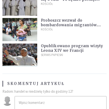
Pana Boga dla naszej wiary"
KOŚCIÓŁ
Proboszcz wezwał do
bombardowania migrantów.
"Masowy ogień przeciwko
KOŚCIÓŁ
najeźdźcom!"
Opublikowano program wizyty
Leona XIV we Francji
SERWIS PAPIESKI
SKOMENTUJ ARTYKUŁ
Radom: handel w niedzielę tylko do godziny 12?