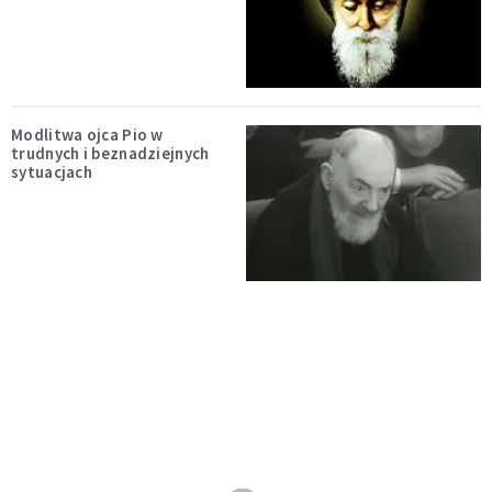
Modlitwa ojca Pio w
trudnych i beznadziejnych
sytuacjach