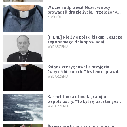
W dzień odprawiał Mszę, w nocy
prowadził drugie życie. Przełożony
kazał mu opuścić zakon
KOŚCIÓŁ
[PILNE] Nie żyje polski biskup. Jeszcze
tego samego dnia spowiadał i
sprawował Mszę świętą
WYDARZENIA
Ksiądz zrezygnował z przyjęcia
święceń biskupich. "Jestem naprawdę
niegodny"
WYDARZENIA
Karmelitanka utonęła, ratując
współsiostry. "To był jej ostatni gest
miłości"
WYDARZENIA
Śpiewający ksiądz podbija internet.