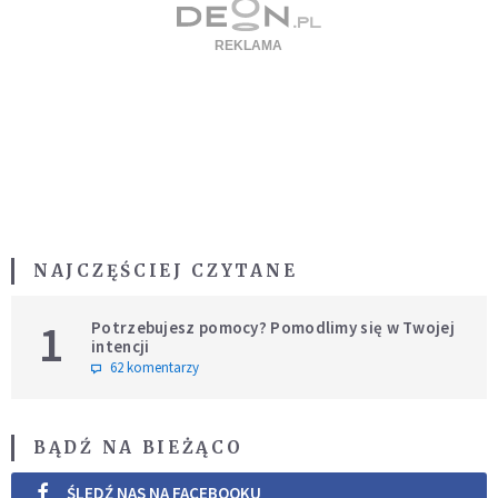
NAJCZĘŚCIEJ CZYTANE
1
Potrzebujesz pomocy? Pomodlimy się w Twojej
intencji
62 komentarzy
BĄDŹ NA BIEŻĄCO
ŚLEDŹ NAS NA FACEBOOKU