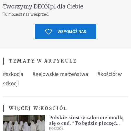
Tworzymy DEON.pl dla Ciebie
Tu możesz nas wesprzeć.
WSPOMÓŻ NAS
TEMATY W ARTYKULE
#szkocja
#gejowskie małżeństwa
#kościół w
szkocji
WIĘCEJ W:
KOŚCIÓŁ
Polskie siostry zakonne modlą
się o cud. "To będzie pieczęć
Pana Boga dla naszej wiary"
KOŚCIÓŁ