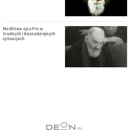
Modlitwa ojca Pio w
trudnych i beznadziejnych
sytuacjach