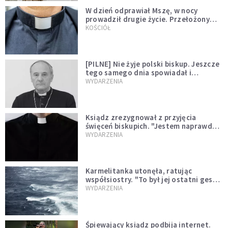
W dzień odprawiał Mszę, w nocy
prowadził drugie życie. Przełożony
kazał mu opuścić zakon
KOŚCIÓŁ
[PILNE] Nie żyje polski biskup. Jeszcze
tego samego dnia spowiadał i
sprawował Mszę świętą
WYDARZENIA
Ksiądz zrezygnował z przyjęcia
święceń biskupich. "Jestem naprawdę
niegodny"
WYDARZENIA
Karmelitanka utonęła, ratując
współsiostry. "To był jej ostatni gest
miłości"
WYDARZENIA
Śpiewający ksiądz podbija internet.