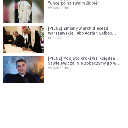
"Chcę go na swoim ślubie"
WYDARZENIA
[PILNE] Zmiany w archidiecezji
warszawskiej. Abp Adrian Galbas
wręczył dekrety nowym proboszczom
KOŚCIÓŁ
[PILNE] Podjęto kroki ws. księdza
Sawielewicza. Nie zobaczymy go w
mediach
WYDARZENIA