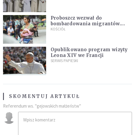
Proboszcz wezwał do
bombardowania migrantów.
"Masowy ogień przeciwko
KOŚCIÓŁ
najeźdźcom!"
Opublikowano program wizyty
Leona XIV we Francji
SERWIS PAPIESKI
SKOMENTUJ ARTYKUŁ
Referendum ws. "gejowskich małżeństw"