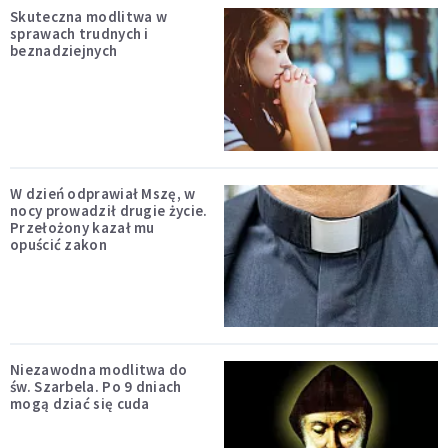
Skuteczna modlitwa w
sprawach trudnych i
beznadziejnych
W dzień odprawiał Mszę, w
nocy prowadził drugie życie.
Przełożony kazał mu
opuścić zakon
Niezawodna modlitwa do
św. Szarbela. Po 9 dniach
mogą dziać się cuda