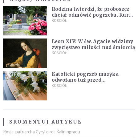
Rodzina twierdzi, że proboszcz
chciał odmówić pogrzebu. Kuria
zapowiada wyjaśnienia
KOŚCIÓŁ
Leon XIV: W św. Agacie widzimy
zwycięstwo miłości nad śmiercią
KOŚCIÓŁ
Katolicki pogrzeb muzyka
odwołano tuż przed
uroczystością. Powodem była
KOŚCIÓŁ
przynależność do masonerii
SKOMENTUJ ARTYKUŁ
Rosja: patriarcha Cyryl o roli Kaliningradu