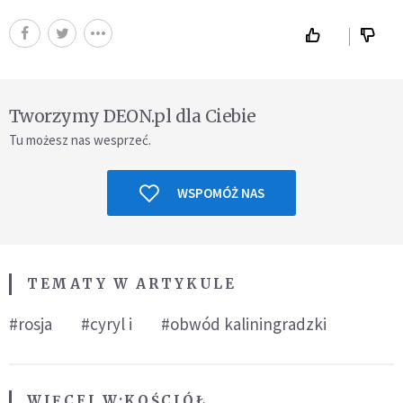
Tworzymy DEON.pl dla Ciebie
Tu możesz nas wesprzeć.
WSPOMÓŻ NAS
TEMATY W ARTYKULE
#rosja
#cyryl i
#obwód kaliningradzki
WIĘCEJ W:
KOŚCIÓŁ