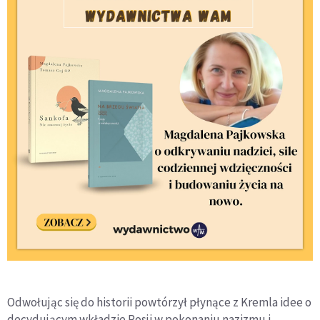
Odwołując się do historii powtórzył płynące z Kremla idee o
decydującym wkładzie Rosji w pokonaniu nazizmu i