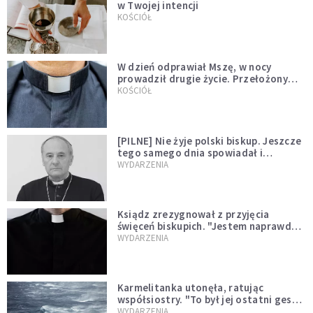
w Twojej intencji
KOŚCIÓŁ
W dzień odprawiał Mszę, w nocy
prowadził drugie życie. Przełożony
kazał mu opuścić zakon
KOŚCIÓŁ
[PILNE] Nie żyje polski biskup. Jeszcze
tego samego dnia spowiadał i
sprawował Mszę świętą
WYDARZENIA
Ksiądz zrezygnował z przyjęcia
święceń biskupich. "Jestem naprawdę
niegodny"
WYDARZENIA
Karmelitanka utonęła, ratując
współsiostry. "To był jej ostatni gest
miłości"
WYDARZENIA