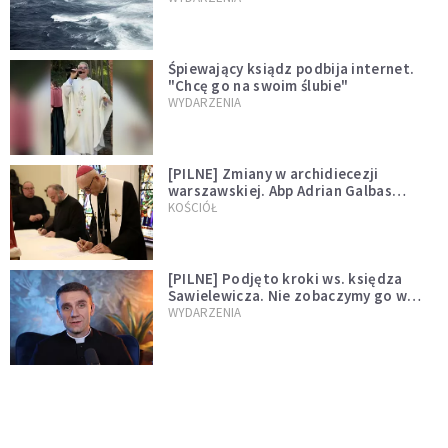
Śpiewający ksiądz podbija internet.
"Chcę go na swoim ślubie"
WYDARZENIA
[PILNE] Zmiany w archidiecezji
warszawskiej. Abp Adrian Galbas
wręczył dekrety nowym proboszczom
KOŚCIÓŁ
[PILNE] Podjęto kroki ws. księdza
Sawielewicza. Nie zobaczymy go w
mediach
WYDARZENIA