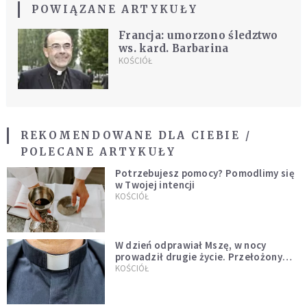
POWIĄZANE ARTYKUŁY
Francja: umorzono śledztwo
ws. kard. Barbarina
KOŚCIÓŁ
REKOMENDOWANE DLA CIEBIE /
POLECANE ARTYKUŁY
Potrzebujesz pomocy? Pomodlimy się
w Twojej intencji
KOŚCIÓŁ
W dzień odprawiał Mszę, w nocy
prowadził drugie życie. Przełożony
kazał mu opuścić zakon
KOŚCIÓŁ