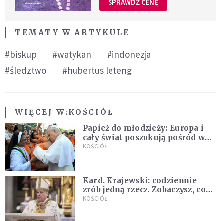
SPRAWDŹ CENĘ
TEMATY W ARTYKULE
#biskup
#watykan
#indonezja
#śledztwo
#hubertus leteng
WIĘCEJ W:
KOŚCIÓŁ
Papież do młodzieży: Europa i
cały świat poszukują pośród was
nowych świętych
KOŚCIÓŁ
Kard. Krajewski: codziennie
zrób jedną rzecz. Zobaczysz, co
stanie się z twoim życiem
KOŚCIÓŁ