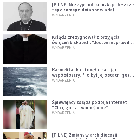
[PILNE] Nie żyje polski biskup. Jeszcze
tego samego dnia spowiadał i
sprawował Mszę świętą
WYDARZENIA
Ksiądz zrezygnował z przyjęcia
święceń biskupich. "Jestem naprawdę
niegodny"
WYDARZENIA
Karmelitanka utonęła, ratując
współsiostry. "To był jej ostatni gest
miłości"
WYDARZENIA
Śpiewający ksiądz podbija internet.
"Chcę go na swoim ślubie"
WYDARZENIA
[PILNE] Zmiany w archidiecezji