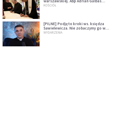
warszawskiej. Abp Adrian Galbas
wręczył dekrety nowym proboszczom
KOŚCIÓŁ
[PILNE] Podjęto kroki ws. księdza
Sawielewicza. Nie zobaczymy go w
mediach
WYDARZENIA