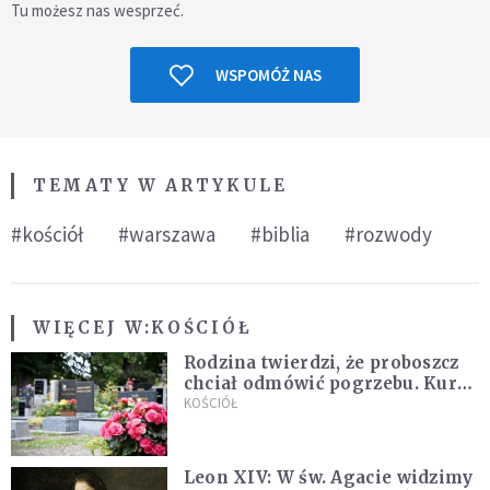
Tu możesz nas wesprzeć.
WSPOMÓŻ NAS
TEMATY W ARTYKULE
#kościół
#warszawa
#biblia
#rozwody
WIĘCEJ W:
KOŚCIÓŁ
Rodzina twierdzi, że proboszcz
chciał odmówić pogrzebu. Kuria
zapowiada wyjaśnienia
KOŚCIÓŁ
Leon XIV: W św. Agacie widzimy