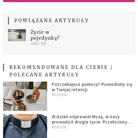
POWIĄZANE ARTYKUŁY
Życie w
pojedynkę?
ONA I ON
REKOMENDOWANE DLA CIEBIE /
POLECANE ARTYKUŁY
Potrzebujesz pomocy? Pomodlimy się
w Twojej intencji
KOŚCIÓŁ
W dzień odprawiał Mszę, w nocy
prowadził drugie życie. Przełożony
kazał mu opuścić zakon
KOŚCIÓŁ