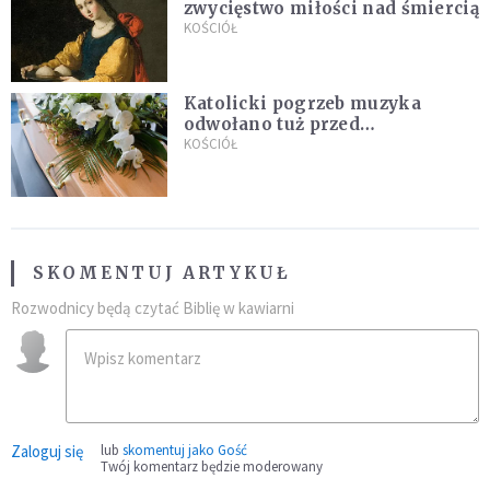
zwycięstwo miłości nad śmiercią
KOŚCIÓŁ
Katolicki pogrzeb muzyka
odwołano tuż przed
uroczystością. Powodem była
KOŚCIÓŁ
przynależność do masonerii
SKOMENTUJ ARTYKUŁ
Rozwodnicy będą czytać Biblię w kawiarni
Zaloguj się
lub
skomentuj jako Gość
Twój komentarz będzie moderowany