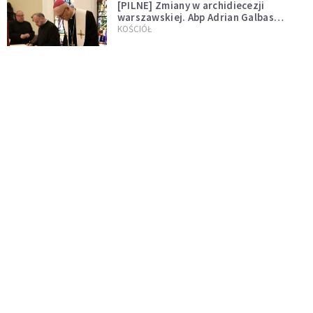
[PILNE] Zmiany w archidiecezji
warszawskiej. Abp Adrian Galbas
wręczył dekrety nowym proboszczom
KOŚCIÓŁ
[PILNE] Podjęto kroki ws. księdza
Sawielewicza. Nie zobaczymy go w
mediach
WYDARZENIA