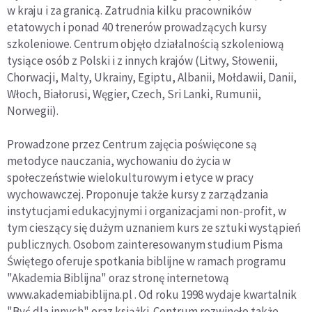
w kraju i za granicą. Zatrudnia kilku pracowników
etatowych i ponad 40 trenerów prowadzących kursy
szkoleniowe. Centrum objęło działalnością szkoleniową
tysiące osób z Polski i z innych krajów (Litwy, Słowenii,
Chorwacji, Malty, Ukrainy, Egiptu, Albanii, Mołdawii, Danii,
Włoch, Białorusi, Węgier, Czech, Sri Lanki, Rumunii,
Norwegii).
Prowadzone przez Centrum zajęcia poświęcone są
metodyce nauczania, wychowaniu do życia w
społeczeństwie wielokulturowym i etyce w pracy
wychowawczej. Proponuje także kursy z zarządzania
instytucjami edukacyjnymi i organizacjami non-profit, w
tym cieszący się dużym uznaniem kurs ze sztuki wystąpień
publicznych. Osobom zainteresowanym studium Pisma
Świętego oferuje spotkania biblijne w ramach programu
"Akademia Biblijna" oraz stronę internetową
www.akademiabiblijna.pl . Od roku 1998 wydaje kwartalnik
"Być dla innych" oraz książki. Centrum rozwinęło także