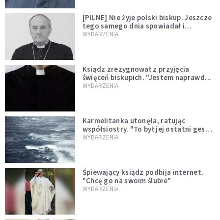
[PILNE] Nie żyje polski biskup. Jeszcze
tego samego dnia spowiadał i
sprawował Mszę świętą
WYDARZENIA
Ksiądz zrezygnował z przyjęcia
święceń biskupich. "Jestem naprawdę
niegodny"
WYDARZENIA
Karmelitanka utonęła, ratując
współsiostry. "To był jej ostatni gest
miłości"
WYDARZENIA
Śpiewający ksiądz podbija internet.
"Chcę go na swoim ślubie"
WYDARZENIA