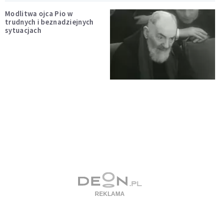
Modlitwa ojca Pio w
trudnych i beznadziejnych
sytuacjach