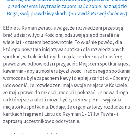
przed oczyma i wytrwale zapominać o sobie, aż znajdzie
Boga, swój prawdziwy skarb. (Sprawdź:
Rozwój duchowy
)
Elżbieta Ruman zwraca uwagę, że rozwiedzeni przestają
brać udział w życiu Kościoła, odsuwają się od parafii na
wiele lat - czasem bezpowrotnie. To właśnie powód, dla
którego powstała inicjatywa spotkań dla rozwiedzionych -
spotkań, w trakcie których znajdą serdeczną atmosferę,
prawdziwe odpowiedzi i przyjaciół. Miejscem spotkania jest
kawiarnia - aby atmosfera życzliwości i radosnego spotkania
wzmożona była zapachem kawy i cieplej szarlotki. - Chcemy
udowodnić, że rozwiedzeni mają swoje miejsce w Kościele,
że mają prawo do miłości, radości i pokazać, że nowa droga,
na której się znaleźli może być życiem w pełni - wyjaśnia
inicjatorka spotkania. Dodaje, że organizatorzy rozdadzą na
kartkach fragment Listu do Rzymian 1 - 17 św. Pawła - i
zaproszą uczestników o odczytanie.