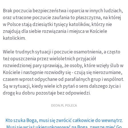
Brak poczucia bezpieczeństwa i oparcia w innych ludziach,
oraz utracone poczucie zaufania to płaszczyzna, na której
w Polsce stają dziesiątki tysięcy katolików, którzy nie
znajdują dla siebie rozwiązania i miejsca w Kościele
katolickim.
Wiele trudnych sytuacji i poczucie osamotnienia, a często
też opuszczenia przez wieloletnich przyjaciół
rozwiedzionej pary sprawiają, że osoby, które wzięły ślub w
Kościele i następnie rozwiodły się - czują się nierozumiane,
czasem wprost odpychane od parafialnych grup i wspólnot.
Są w sytuacji, kiedy wiele ich pytań o sens dalszego życia i
drogę ku dobru pozostaje bez odpowiedzi.
DEON.PL POLECA
Kto szuka Boga, musi się zwrócić całkowicie do wewnątrz.
Musi się wciąż ukierunkowywać na Boga, zawsze mieć Go