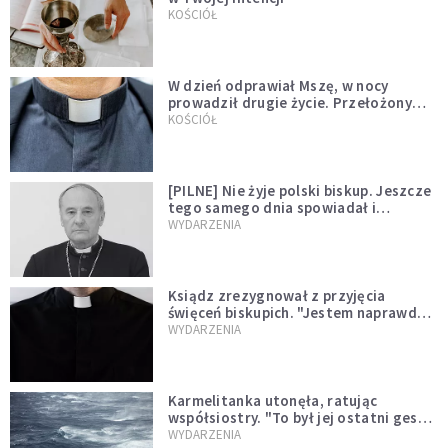
KOŚCIÓŁ
W dzień odprawiał Mszę, w nocy
prowadził drugie życie. Przełożony
kazał mu opuścić zakon
KOŚCIÓŁ
[PILNE] Nie żyje polski biskup. Jeszcze
tego samego dnia spowiadał i
sprawował Mszę świętą
WYDARZENIA
Ksiądz zrezygnował z przyjęcia
święceń biskupich. "Jestem naprawdę
niegodny"
WYDARZENIA
Karmelitanka utonęła, ratując
współsiostry. "To był jej ostatni gest
miłości"
WYDARZENIA