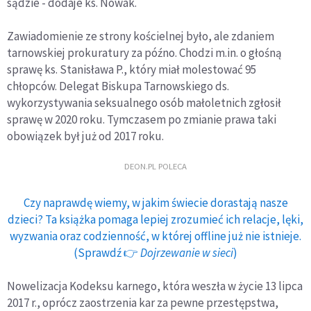
sądzie - dodaje ks. Nowak.
Zawiadomienie ze strony kościelnej było, ale zdaniem
tarnowskiej prokuratury za późno. Chodzi m.in. o głośną
sprawę ks. Stanisława P., który miał molestować 95
chłopców. Delegat Biskupa Tarnowskiego ds.
wykorzystywania seksualnego osób małoletnich zgłosił
sprawę w 2020 roku. Tymczasem po zmianie prawa taki
obowiązek był już od 2017 roku.
DEON.PL POLECA
Czy naprawdę wiemy, w jakim świecie dorastają nasze
dzieci? Ta książka pomaga lepiej zrozumieć ich relacje, lęki,
wyzwania oraz codzienność, w której offline już nie istnieje.
(Sprawdź 👉
Dojrzewanie w sieci
)
Nowelizacja Kodeksu karnego, która weszła w życie 13 lipca
2017 r., oprócz zaostrzenia kar za pewne przestępstwa,