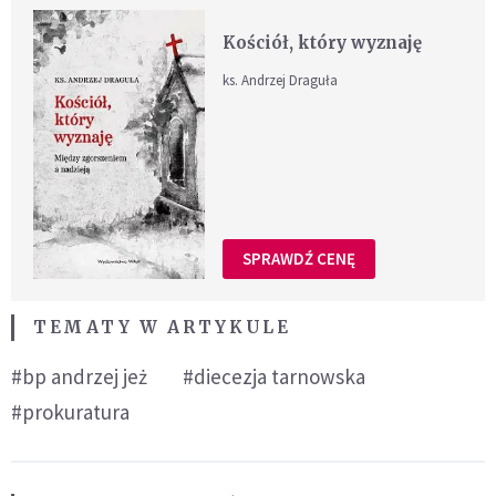
Kościół, który wyznaję
ks. Andrzej Draguła
SPRAWDŹ CENĘ
TEMATY W ARTYKULE
#bp andrzej jeż
#diecezja tarnowska
#prokuratura