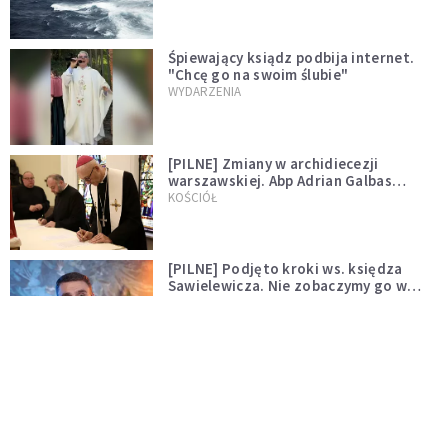
Śpiewający ksiądz podbija internet.
"Chcę go na swoim ślubie"
WYDARZENIA
[PILNE] Zmiany w archidiecezji
warszawskiej. Abp Adrian Galbas
wręczył dekrety nowym proboszczom
KOŚCIÓŁ
[PILNE] Podjęto kroki ws. księdza
Sawielewicza. Nie zobaczymy go w
mediach
WYDARZENIA