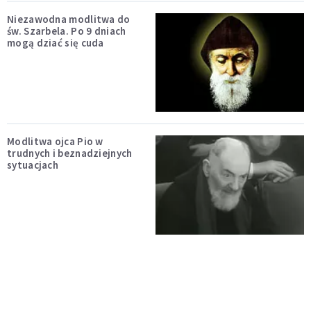
Niezawodna modlitwa do
św. Szarbela. Po 9 dniach
mogą dziać się cuda
Modlitwa ojca Pio w
trudnych i beznadziejnych
sytuacjach