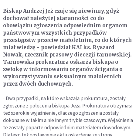
Biskup Andrzej Jeż czuje się niewinny, gdyż
dochował należytej staranności co do
obowiązku zgłoszenia odpowiednim organom
państwowym wszystkich przypadków
przestępstw przeciw małoletnim, co do których
miał wiedzę - powiedział KAI ks. Ryszard
Nowak, rzecznik prasowy diecezji tarnowskiej.
Tarnowska prokuratura oskarża biskupa o
zwłokę w informowaniu organów ścigania o
wykorzystywaniu seksualnym małoletnich
przez dwóch duchownych.
- Dwa przypadki, na które wskazała prokuratura, zostały
zgłoszone z polecenia biskupa Jeża. Prokuratura otrzymała
też szerokie wyjaśnienie, dlaczego zgłoszenia zostały
dokonane w takim a nie innym trybie czasowym. Wyjaśnienia
te zostały poparte odpowiednim materiałem dowodowym.
Dlatego też postawienie aktu oskarżenia ze strony