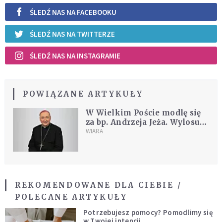
ŚLEDŹ NAS NA FACEBOOKU
ŚLEDŹ NAS NA TWITTERZE
ŚLEDŹ NAS NA INSTAGRAMIE
POWIĄZANE ARTYKUŁY
W Wielkim Poście modlę się
za bp. Andrzeja Jeża. Wylosuj
biskupa, którego otoczysz
WIARA
duchowym wsparciem
REKOMENDOWANE DLA CIEBIE /
POLECANE ARTYKUŁY
Potrzebujesz pomocy? Pomodlimy się
w Twojej intencji