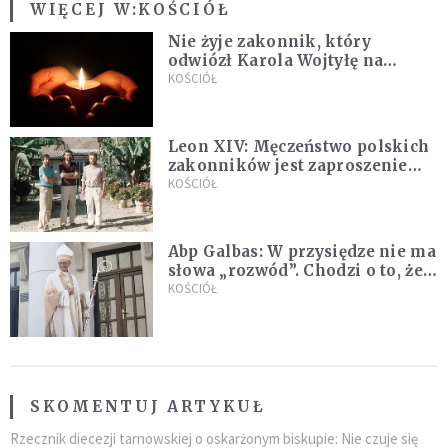
WIĘCEJ W:
KOŚCIÓŁ
Nie żyje zakonnik, który
odwiózł Karola Wojtyłę na
konklawe. Jan Paweł II nazywał
KOŚCIÓŁ
go "winowajcą"
Leon XIV: Męczeństwo polskich
zakonników jest zaproszeniem
do jedności i misji całego
KOŚCIÓŁ
Kościoła
Abp Galbas: W przysiędze nie ma
słowa „rozwód”. Chodzi o to, że
„cię nie opuszczę”
KOŚCIÓŁ
SKOMENTUJ ARTYKUŁ
Rzecznik diecezji tarnowskiej o oskarżonym biskupie: Nie czuje się