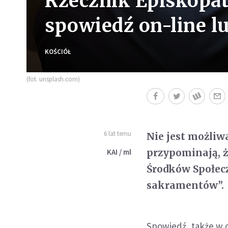
Rzecznik Episkopat
spowiedź on-line lu
KOŚCIÓŁ
(fot. unsplash.com)
6 lat temu
Nie jest możliwa
przypominają, ż
KAI / ml
Środków Społecz
sakramentów”.
Spowiedź, także w 