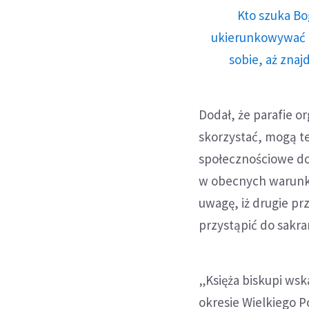
Kto szuka Bo
ukierunkowywać n
sobie, aż znaj
Dodał, że parafie o
skorzystać, mogą te
społecznościowe do
w obecnych warunkac
uwagę, iż drugie pr
przystąpić do sakr
„Księża biskupi wska
okresie Wielkiego P