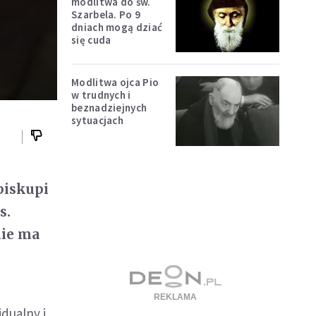
modlitwa do św.
Szarbela. Po 9
dniach mogą dziać
się cuda
Modlitwa ojca Pio
w trudnych i
beznadziejnych
sytuacjach
biskupi
s.
nie ma
dualny i