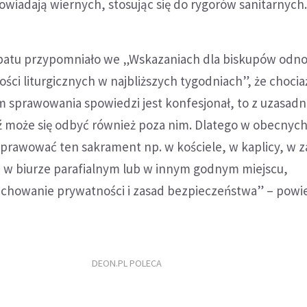
powiadają wiernych, stosując się do rygorów sanitarnych
patu przypomniało we „Wskazaniach dla biskupów odno
ci liturgicznych w najbliższych tygodniach”, że chocia
 sprawowania spowiedzi jest konfesjonał, to z uzasadn
 może się odbyć również poza nim. Dlatego w obecnyc
rawować ten sakrament np. w kościele, w kaplicy, w za
, w biurze parafialnym lub w innym godnym miejscu,
chowanie prywatności i zasad bezpieczeństwa” – powied
DEON.PL POLECA