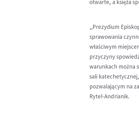
otwarte, a księża s
„Prezydium Episko
sprawowania czynnoś
właściwym miejscem
przyczyny spowiedź
warunkach można sp
sali katechetycznej
pozwalającym na za
Rytel-Andrianik.