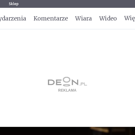
g
Sklep
Wię
darzenia
Komentarze
Wiara
Wideo