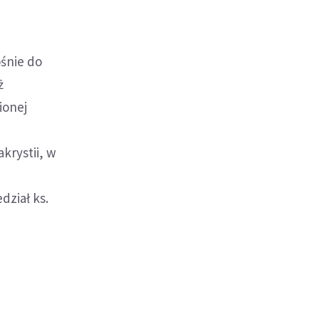
.
śnie do
ż
ionej
h
krystii, w
ział ks.