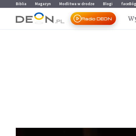
Przejdź do menu głównego
Przejdź do treści
Biblia
Magazyn
Modlitwa w drodze
Blogi
faceBó
Wy
Radio DEON