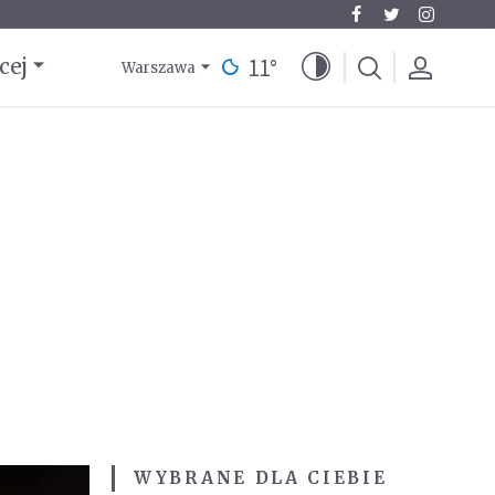
11
°
cej
Warszawa
WYBRANE DLA CIEBIE