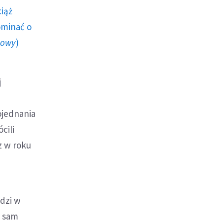
ciąż
ominać o
howy
)
j
ojednania
cili
z w roku
edzi w
e sam