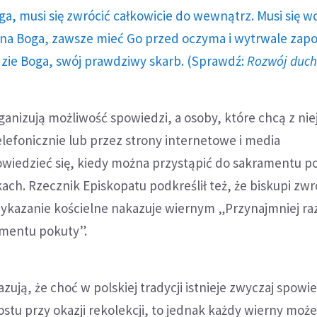
ga, musi się zwrócić całkowicie do wewnątrz. Musi się w
a Boga, zawsze mieć Go przed oczyma i wytrwale zap
dzie Boga, swój prawdziwy skarb. (Sprawdź:
Rozwój duc
rganizują możliwość spowiedzi, a osoby, które chcą z nie
lefonicznie lub przez strony internetowe i media
wiedzieć się, kiedy można przystąpić do sakramentu p
h. Rzecznik Episkopatu podkreślił też, że biskupi zwró
zykazanie kościelne nakazuje wiernym „Przynajmniej ra
amentu pokuty”.
zują, że choć w polskiej tradycji istnieje zwyczaj spowi
ostu przy okazji rekolekcji, to jednak każdy wierny moż