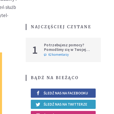
eń służb
ytel-
NAJCZĘŚCIEJ CZYTANE
Potrzebujesz pomocy?
1
Pomodlimy się w Twojej
intencji
62 komentarzy
BĄDŹ NA BIEŻĄCO
ŚLEDŹ NAS NA FACEBOOKU
ŚLEDŹ NAS NA TWITTERZE