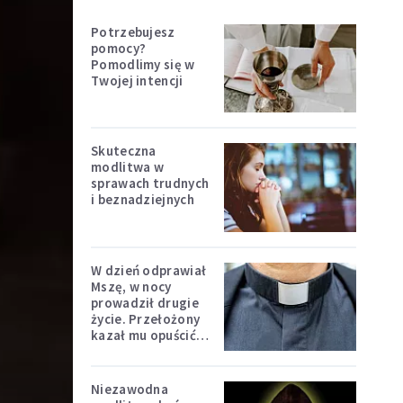
Potrzebujesz
pomocy?
Pomodlimy się w
Twojej intencji
Skuteczna
modlitwa w
sprawach trudnych
i beznadziejnych
W dzień odprawiał
Mszę, w nocy
prowadził drugie
życie. Przełożony
kazał mu opuścić
zakon
Niezawodna