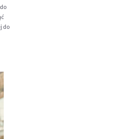
 do
ąć
j do