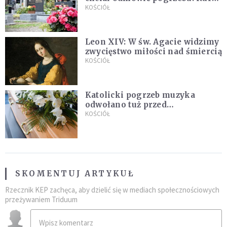
zapowiada wyjaśnienia
KOŚCIÓŁ
Leon XIV: W św. Agacie widzimy
zwycięstwo miłości nad śmiercią
KOŚCIÓŁ
Katolicki pogrzeb muzyka
odwołano tuż przed
uroczystością. Powodem była
KOŚCIÓŁ
przynależność do masonerii
SKOMENTUJ ARTYKUŁ
Rzecznik KEP zachęca, aby dzielić się w mediach społecznościowych
przeżywaniem Triduum