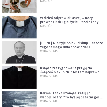
KOŚCIÓŁ
W dzień odprawiał Mszę, w nocy
prowadził drugie życie. Przełożony
kazał mu opuścić zakon
KOŚCIÓŁ
[PILNE] Nie żyje polski biskup. Jeszcze
tego samego dnia spowiadał i
sprawował Mszę świętą
WYDARZENIA
Ksiądz zrezygnował z przyjęcia
święceń biskupich. "Jestem naprawdę
niegodny"
WYDARZENIA
Karmelitanka utonęła, ratując
współsiostry. "To był jej ostatni gest
miłości"
WYDARZENIA