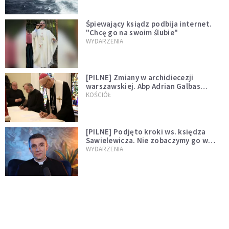
Śpiewający ksiądz podbija internet.
"Chcę go na swoim ślubie"
WYDARZENIA
[PILNE] Zmiany w archidiecezji
warszawskiej. Abp Adrian Galbas
wręczył dekrety nowym proboszczom
KOŚCIÓŁ
[PILNE] Podjęto kroki ws. księdza
Sawielewicza. Nie zobaczymy go w
mediach
WYDARZENIA