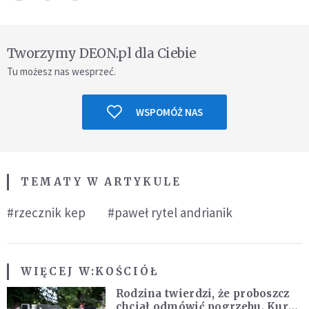
Tworzymy DEON.pl dla Ciebie
Tu możesz nas wesprzeć.
WSPOMÓŻ NAS
TEMATY W ARTYKULE
#rzecznik kep
#paweł rytel andrianik
WIĘCEJ W:
KOŚCIÓŁ
Rodzina twierdzi, że proboszcz
chciał odmówić pogrzebu. Kuria