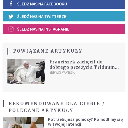
ŚLEDŹ NAS NA FACEBOOKU
ŚLEDŹ NAS NA TWITTERZE
ŚLEDŹ NAS NA INSTAGRAMIE
POWIĄZANE ARTYKUŁY
Franciszek zachęcił do
dobrego przeżycia Triduum
Paschalnego
SERWIS PAPIESKI
REKOMENDOWANE DLA CIEBIE /
POLECANE ARTYKUŁY
Potrzebujesz pomocy? Pomodlimy się
w Twojej intencji