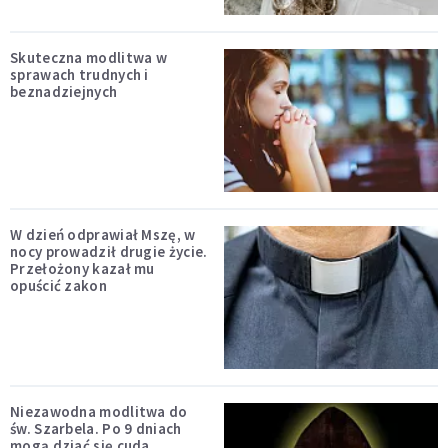
Skuteczna modlitwa w
sprawach trudnych i
beznadziejnych
W dzień odprawiał Mszę, w
nocy prowadził drugie życie.
Przełożony kazał mu
opuścić zakon
Niezawodna modlitwa do
św. Szarbela. Po 9 dniach
mogą dziać się cuda