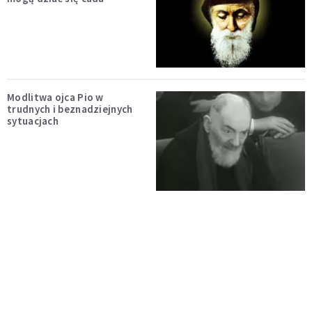
Modlitwa ojca Pio w
trudnych i beznadziejnych
sytuacjach