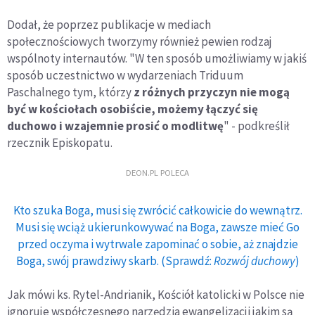
Dodał, że poprzez publikacje w mediach
społecznościowych tworzymy również pewien rodzaj
wspólnoty internautów. "W ten sposób umożliwiamy w jakiś
sposób uczestnictwo w wydarzeniach Triduum
Paschalnego tym, którzy
z różnych przyczyn nie mogą
być w kościołach osobiście, możemy łączyć się
duchowo i wzajemnie prosić o modlitwę
" - podkreślił
rzecznik Episkopatu.
DEON.PL POLECA
Kto szuka Boga, musi się zwrócić całkowicie do wewnątrz.
Musi się wciąż ukierunkowywać na Boga, zawsze mieć Go
przed oczyma i wytrwale zapominać o sobie, aż znajdzie
Boga, swój prawdziwy skarb. (Sprawdź:
Rozwój duchowy
)
Jak mówi ks. Rytel-Andrianik, Kościół katolicki w Polsce nie
ignoruje współczesnego narzędzia ewangelizacji jakim są