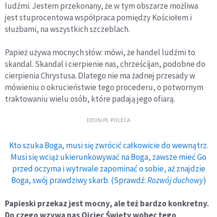
ludźmi. Jestem przekonany, że w tym obszarze możliwa
jest stuprocentowa współpraca pomiędzy Kościołem i
służbami, na wszystkich szczeblach.
Papież używa mocnych słów: mówi, że handel ludźmi to
skandal. Skandal i cierpienie nas, chrześcijan, podobne do
cierpienia Chrystusa. Dlatego nie ma żadnej przesady w
mówieniu o okrucieństwie tego procederu, o potwornym
traktowaniu wielu osób, które padają jego ofiarą.
DEON.PL POLECA
Kto szuka Boga, musi się zwrócić całkowicie do wewnątrz.
Musi się wciąż ukierunkowywać na Boga, zawsze mieć Go
przed oczyma i wytrwale zapominać o sobie, aż znajdzie
Boga, swój prawdziwy skarb. (Sprawdź:
Rozwój duchowy
)
Papieski przekaz jest mocny, ale też bardzo konkretny.
Do czego wzywa nas Ojciec Święty wobec tego