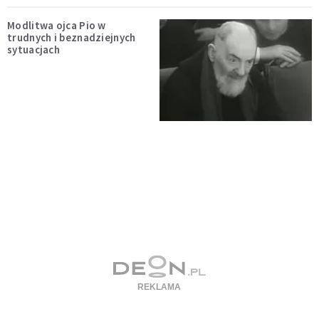
Modlitwa ojca Pio w
trudnych i beznadziejnych
sytuacjach