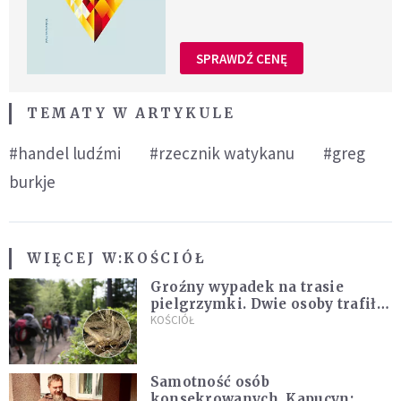
SPRAWDŹ CENĘ
TEMATY W ARTYKULE
#handel ludźmi
#rzecznik watykanu
#greg
burkje
WIĘCEJ W:
KOŚCIÓŁ
Groźny wypadek na trasie
pielgrzymki. Dwie osoby trafiły
do szpitala
KOŚCIÓŁ
Samotność osób
konsekrowanych. Kapucyn: