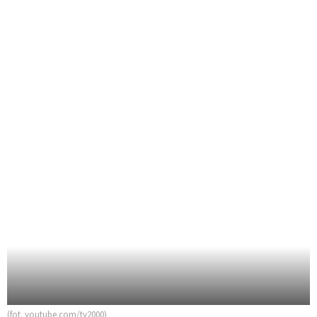
(fot. youtube.com/tv2000)