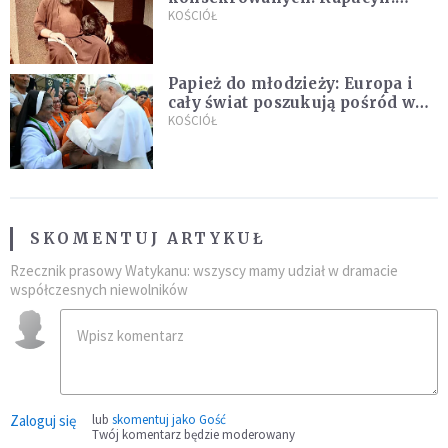
Życie w pojedynkę rzadko jest
KOŚCIÓŁ
sielanką
Papież do młodzieży: Europa i
cały świat poszukują pośród was
nowych świętych
KOŚCIÓŁ
SKOMENTUJ ARTYKUŁ
Rzecznik prasowy Watykanu: wszyscy mamy udział w dramacie
współczesnych niewolników
Zaloguj się
lub
skomentuj jako Gość
Twój komentarz będzie moderowany