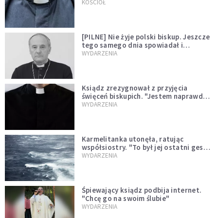
kazał mu opuścić zakon
KOŚCIÓŁ
[PILNE] Nie żyje polski biskup. Jeszcze
tego samego dnia spowiadał i
sprawował Mszę świętą
WYDARZENIA
Ksiądz zrezygnował z przyjęcia
święceń biskupich. "Jestem naprawdę
niegodny"
WYDARZENIA
Karmelitanka utonęła, ratując
współsiostry. "To był jej ostatni gest
miłości"
WYDARZENIA
Śpiewający ksiądz podbija internet.
"Chcę go na swoim ślubie"
WYDARZENIA