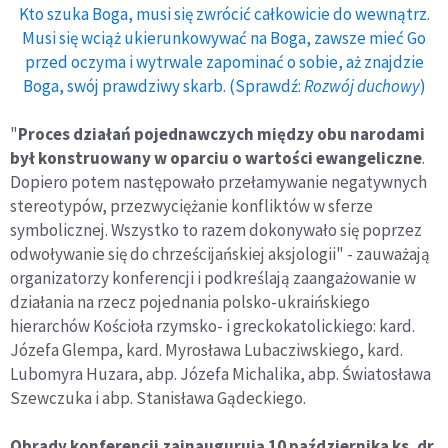
Kto szuka Boga, musi się zwrócić całkowicie do wewnątrz.
Musi się wciąż ukierunkowywać na Boga, zawsze mieć Go
przed oczyma i wytrwale zapominać o sobie, aż znajdzie
Boga, swój prawdziwy skarb. (Sprawdź:
Rozwój duchowy
)
"
Proces działań pojednawczych między obu narodami
był konstruowany w oparciu o wartości ewangeliczne
.
Dopiero potem następowało przełamywanie negatywnych
stereotypów, przezwyciężanie konfliktów w sferze
symbolicznej. Wszystko to razem dokonywało się poprzez
odwoływanie się do chrześcijańskiej aksjologii" - zauważają
organizatorzy konferencji i podkreślają zaangażowanie w
działania na rzecz pojednania polsko-ukraińskiego
hierarchów Kościoła rzymsko- i greckokatolickiego: kard.
Józefa Glempa, kard. Myrosława Lubacziwskiego, kard.
Lubomyra Huzara, abp. Józefa Michalika, abp. Światosława
Szewczuka i abp. Stanisława Gądeckiego.
Obrady konferencji zainaugurują 10 października ks. dr