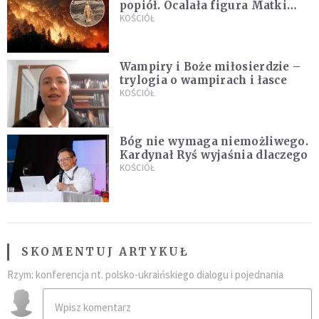
popiół. Ocalała figura Matki
Bożej
KOŚCIÓŁ
Wampiry i Boże miłosierdzie –
trylogia o wampirach i łasce
KOŚCIÓŁ
Bóg nie wymaga niemożliwego.
Kardynał Ryś wyjaśnia dlaczego
KOŚCIÓŁ
SKOMENTUJ ARTYKUŁ
Rzym: konferencja nt. polsko-ukraińskiego dialogu i pojednania