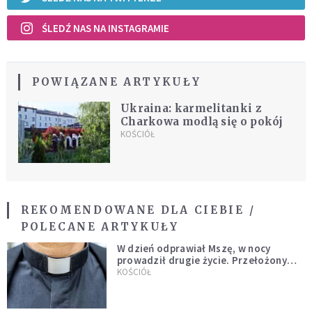
ŚLEDŹ NAS NA INSTAGRAMIE
POWIĄZANE ARTYKUŁY
Ukraina: karmelitanki z
Charkowa modlą się o pokój
KOŚCIÓŁ
REKOMENDOWANE DLA CIEBIE /
POLECANE ARTYKUŁY
W dzień odprawiał Mszę, w nocy
prowadził drugie życie. Przełożony
kazał mu opuścić zakon
KOŚCIÓŁ