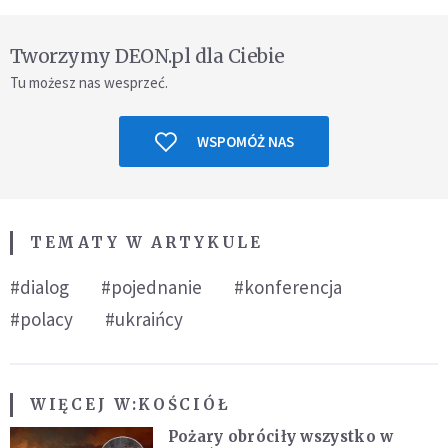
Tworzymy DEON.pl dla Ciebie
Tu możesz nas wesprzeć.
WSPOMÓŻ NAS
TEMATY W ARTYKULE
#dialog
#pojednanie
#konferencja
#polacy
#ukraińcy
WIĘCEJ W:
KOŚCIÓŁ
Pożary obróciły wszystko w