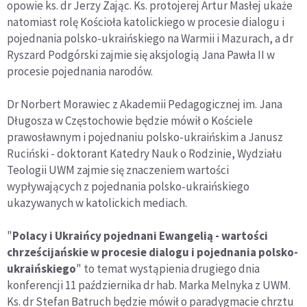
opowie ks. dr Jerzy Zając. Ks. protojerej Artur Masłej ukaże
natomiast rolę Kościoła katolickiego w procesie dialogu i
pojednania polsko-ukraińskiego na Warmii i Mazurach, a dr
Ryszard Podgórski zajmie się aksjologią Jana Pawła II w
procesie pojednania narodów.
Dr Norbert Morawiec z Akademii Pedagogicznej im. Jana
Długosza w Częstochowie będzie mówił o Kościele
prawosławnym i pojednaniu polsko-ukraińskim a Janusz
Ruciński - doktorant Katedry Nauk o Rodzinie, Wydziału
Teologii UWM zajmie się znaczeniem wartości
wypływających z pojednania polsko-ukraińskiego
ukazywanych w katolickich mediach.
"
Polacy i Ukraińcy pojednani Ewangelią - wartości
chrześcijańskie w procesie dialogu i pojednania polsko-
ukraińskiego
" to temat wystąpienia drugiego dnia
konferencji 11 października dr hab. Marka Melnyka z UWM.
Ks. dr Stefan Batruch będzie mówił o paradygmacie chrztu