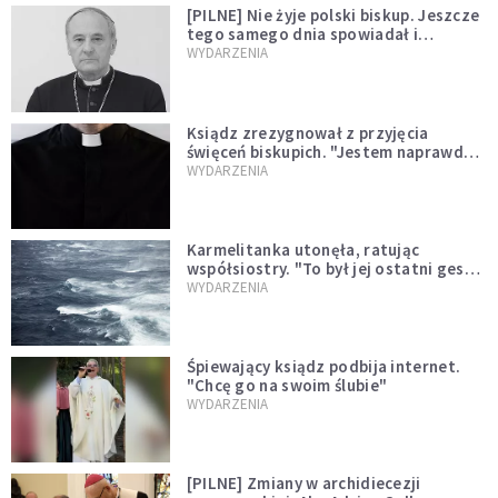
[PILNE] Nie żyje polski biskup. Jeszcze
tego samego dnia spowiadał i
sprawował Mszę świętą
WYDARZENIA
Ksiądz zrezygnował z przyjęcia
święceń biskupich. "Jestem naprawdę
niegodny"
WYDARZENIA
Karmelitanka utonęła, ratując
współsiostry. "To był jej ostatni gest
miłości"
WYDARZENIA
Śpiewający ksiądz podbija internet.
"Chcę go na swoim ślubie"
WYDARZENIA
[PILNE] Zmiany w archidiecezji