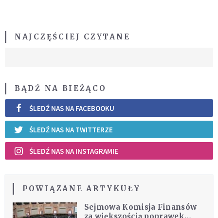
NAJCZĘŚCIEJ CZYTANE
BĄDŹ NA BIEŻĄCO
ŚLEDŹ NAS NA FACEBOOKU
ŚLEDŹ NAS NA TWITTERZE
ŚLEDŹ NAS NA INSTAGRAMIE
POWIĄZANE ARTYKUŁY
Sejmowa Komisja Finansów
za większością poprawek