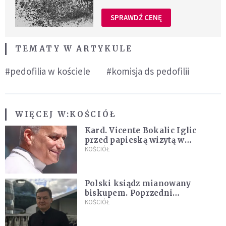
SPRAWDŹ CENĘ
TEMATY W ARTYKULE
#pedofilia w kościele
#komisja ds pedofilii
WIĘCEJ W:
KOŚCIÓŁ
Kard. Vicente Bokalic Iglic
przed papieską wizytą w
Argentynie: Nasz pokorny lud
KOŚCIÓŁ
kocha papieża
Polski ksiądz mianowany
biskupem. Poprzedni
ordynariusz zrezygnował
KOŚCIÓŁ