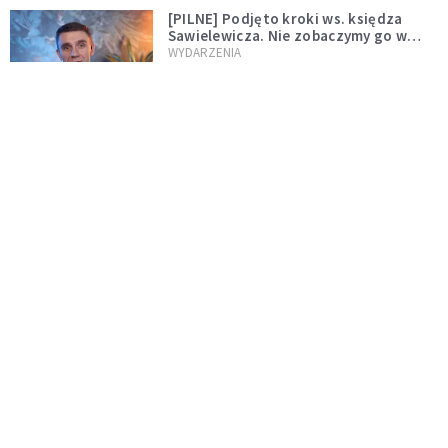
[PILNE] Podjęto kroki ws. księdza
Sawielewicza. Nie zobaczymy go w
mediach
WYDARZENIA