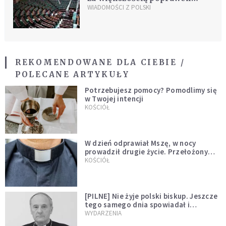
Senatu do ustawy o
WIADOMOŚCI Z POLSKI
podatkach
REKOMENDOWANE DLA CIEBIE /
POLECANE ARTYKUŁY
Potrzebujesz pomocy? Pomodlimy się
w Twojej intencji
KOŚCIÓŁ
W dzień odprawiał Mszę, w nocy
prowadził drugie życie. Przełożony
kazał mu opuścić zakon
KOŚCIÓŁ
[PILNE] Nie żyje polski biskup. Jeszcze
tego samego dnia spowiadał i
sprawował Mszę świętą
WYDARZENIA