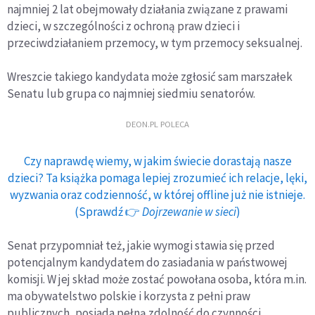
najmniej 2 lat obejmowały działania związane z prawami
dzieci, w szczególności z ochroną praw dzieci i
przeciwdziałaniem przemocy, w tym przemocy seksualnej.
Wreszcie takiego kandydata może zgłosić sam marszałek
Senatu lub grupa co najmniej siedmiu senatorów.
DEON.PL POLECA
Czy naprawdę wiemy, w jakim świecie dorastają nasze
dzieci? Ta książka pomaga lepiej zrozumieć ich relacje, lęki,
wyzwania oraz codzienność, w której offline już nie istnieje.
(Sprawdź 👉
Dojrzewanie w sieci
)
Senat przypomniał też, jakie wymogi stawia się przed
potencjalnym kandydatem do zasiadania w państwowej
komisji. W jej skład może zostać powołana osoba, która m.in.
ma obywatelstwo polskie i korzysta z pełni praw
publicznych, posiada pełną zdolność do czynności