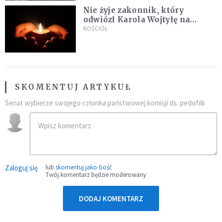
Nie żyje zakonnik, który
odwiózł Karola Wojtyłę na
konklawe. Jan Paweł II nazywał
KOŚCIÓŁ
go "winowajcą"
SKOMENTUJ ARTYKUŁ
Senat wybierze swojego członka państwowej komisji ds. pedofilii
Zaloguj się
lub
skomentuj jako Gość
Twój komentarz będzie moderowany
DODAJ KOMENTARZ