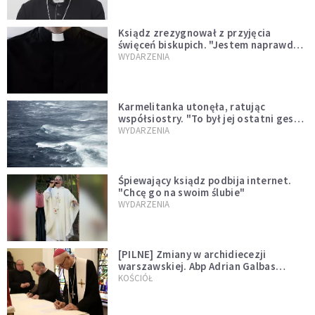
Ksiądz zrezygnował z przyjęcia
święceń biskupich. "Jestem naprawdę
niegodny"
WYDARZENIA
Karmelitanka utonęła, ratując
współsiostry. "To był jej ostatni gest
miłości"
WYDARZENIA
Śpiewający ksiądz podbija internet.
"Chcę go na swoim ślubie"
WYDARZENIA
[PILNE] Zmiany w archidiecezji
warszawskiej. Abp Adrian Galbas
wręczył dekrety nowym proboszczom
KOŚCIÓŁ