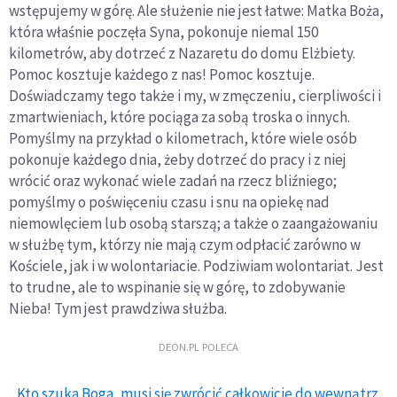
wstępujemy w górę. Ale służenie nie jest łatwe: Matka Boża,
która właśnie poczęła Syna, pokonuje niemal 150
kilometrów, aby dotrzeć z Nazaretu do domu Elżbiety.
Pomoc kosztuje każdego z nas! Pomoc kosztuje.
Doświadczamy tego także i my, w zmęczeniu, cierpliwości i
zmartwieniach, które pociąga za sobą troska o innych.
Pomyślmy na przykład o kilometrach, które wiele osób
pokonuje każdego dnia, żeby dotrzeć do pracy i z niej
wrócić oraz wykonać wiele zadań na rzecz bliźniego;
pomyślmy o poświęceniu czasu i snu na opiekę nad
niemowlęciem lub osobą starszą; a także o zaangażowaniu
w służbę tym, którzy nie mają czym odpłacić zarówno w
Kościele, jak i w wolontariacie. Podziwiam wolontariat. Jest
to trudne, ale to wspinanie się w górę, to zdobywanie
Nieba! Tym jest prawdziwa służba.
DEON.PL POLECA
Kto szuka Boga, musi się zwrócić całkowicie do wewnątrz.