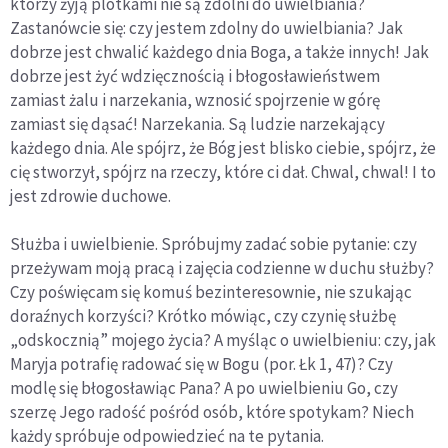
którzy żyją plotkami nie są zdolni do uwielbiania?
Zastanówcie się: czy jestem zdolny do uwielbiania? Jak
dobrze jest chwalić każdego dnia Boga, a także innych! Jak
dobrze jest żyć wdzięcznością i błogosławieństwem
zamiast żalu i narzekania, wznosić spojrzenie w górę
zamiast się dąsać! Narzekania. Są ludzie narzekający
każdego dnia. Ale spójrz, że Bóg jest blisko ciebie, spójrz, że
cię stworzył, spójrz na rzeczy, które ci dał. Chwal, chwal! I to
jest zdrowie duchowe.
Służba i uwielbienie. Spróbujmy zadać sobie pytanie: czy
przeżywam moją pracą i zajęcia codzienne w duchu służby?
Czy poświęcam się komuś bezinteresownie, nie szukając
doraźnych korzyści? Krótko mówiąc, czy czynię służbę
„odskocznią” mojego życia? A myśląc o uwielbieniu: czy, jak
Maryja potrafię radować się w Bogu (por. Łk 1, 47)? Czy
modlę się błogosławiąc Pana? A po uwielbieniu Go, czy
szerzę Jego radość pośród osób, które spotykam? Niech
każdy spróbuje odpowiedzieć na te pytania.