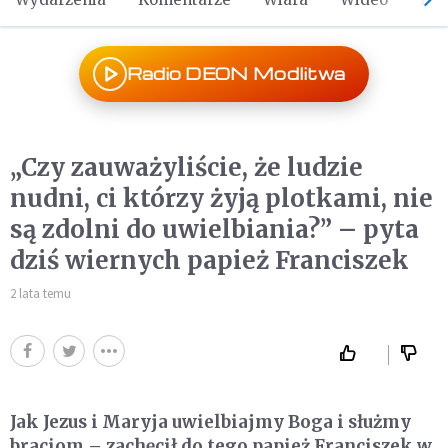
Radio DEON Modlitwa
„Czy zauważyliście, że ludzie
nudni, ci którzy żyją plotkami, nie
są zdolni do uwielbiania?” – pyta
dziś wiernych papież Franciszek
2 lata temu
Jak Jezus i Maryja uwielbiajmy Boga i służmy
braciom – zachęcił do tego papież Franciszek w