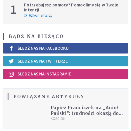
1
Potrzebujesz pomocy? Pomodlimy się w Twojej
intencji
62 komentarzy
BĄDŹ NA BIEŻĄCO
ŚLEDŹ NAS NA FACEBOOKU
ŚLEDŹ NAS NA TWITTERZE
ŚLEDŹ NAS NA INSTAGRAMIE
POWIĄZANE ARTYKUŁY
Papież Franciszek na „Anioł
Pański”: trudności okazją do
spotkania z Jezusem
KOŚCIÓŁ