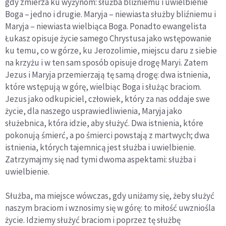
gdy zmierza ku wyżynom: służba bliźniemu i uwielbienie
Boga – jedno i drugie. Maryja – niewiasta służby bliźniemu i
Maryja – niewiasta wielbiąca Boga. Ponadto ewangelista
Łukasz opisuje życie samego Chrystusa jako wstępowanie
ku temu, co w górze, ku Jerozolimie, miejscu daru z siebie
na krzyżu i w ten sam sposób opisuje drogę Maryi. Zatem
Jezus i Maryja przemierzają tę samą drogę: dwa istnienia,
które wstępują w górę, wielbiąc Boga i służąc braciom.
Jezus jako odkupiciel, człowiek, który za nas oddaje swe
życie, dla naszego usprawiedliwienia, Maryja jako
służebnica, która idzie, aby służyć. Dwa istnienia, które
pokonują śmierć, a po śmierci powstają z martwych; dwa
istnienia, których tajemnicą jest służba i uwielbienie.
Zatrzymajmy się nad tymi dwoma aspektami: służba i
uwielbienie.
Służba, ma miejsce wówczas, gdy uniżamy się, żeby służyć
naszym braciom i wznosimy się w górę: to miłość uwzniośla
życie. Idziemy służyć braciom i poprzez tę służbę