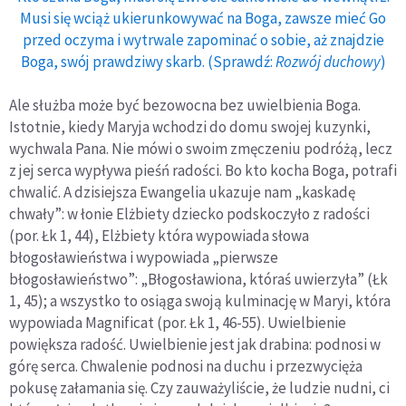
Musi się wciąż ukierunkowywać na Boga, zawsze mieć Go
przed oczyma i wytrwale zapominać o sobie, aż znajdzie
Boga, swój prawdziwy skarb. (Sprawdź:
Rozwój duchowy
)
Ale służba może być bezowocna bez uwielbienia Boga.
Istotnie, kiedy Maryja wchodzi do domu swojej kuzynki,
wychwala Pana. Nie mówi o swoim zmęczeniu podróżą, lecz
z jej serca wypływa pieśń radości. Bo kto kocha Boga, potrafi
chwalić. A dzisiejsza Ewangelia ukazuje nam „kaskadę
chwały”: w łonie Elżbiety dziecko podskoczyło z radości
(por. Łk 1, 44), Elżbiety która wypowiada słowa
błogosławieństwa i wypowiada „pierwsze
błogosławieństwo”: „Błogosławiona, któraś uwierzyła” (Łk
1, 45); a wszystko to osiąga swoją kulminację w Maryi, która
wypowiada Magnificat (por. Łk 1, 46-55). Uwielbienie
powiększa radość. Uwielbienie jest jak drabina: podnosi w
górę serca. Chwalenie podnosi na duchu i przezwycięża
pokusę załamania się. Czy zauważyliście, że ludzie nudni, ci