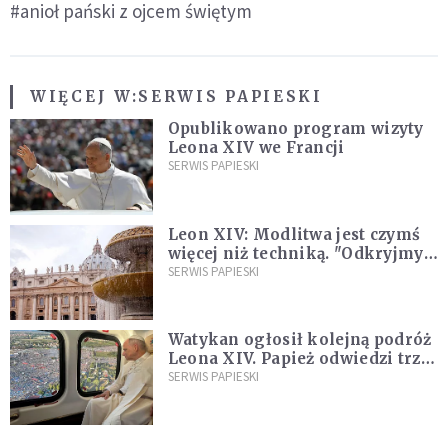
#anioł pański z ojcem świętym
WIĘCEJ W:
SERWIS PAPIESKI
Opublikowano program wizyty
Leona XIV we Francji
SERWIS PAPIESKI
Leon XIV: Modlitwa jest czymś
więcej niż techniką. "Odkryjmy
ją na nowo"
SERWIS PAPIESKI
Watykan ogłosił kolejną podróż
Leona XIV. Papież odwiedzi trzy
kraje Ameryki Południowej
SERWIS PAPIESKI