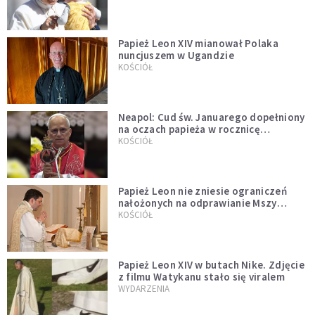
Papież Leon XIV mianował Polaka
nuncjuszem w Ugandzie
KOŚCIÓŁ
Neapol: Cud św. Januarego dopełniony
na oczach papieża w rocznicę
pontyfikatu!
KOŚCIÓŁ
Papież Leon nie zniesie ograniczeń
nałożonych na odprawianie Mszy
trydenckiej. „Traditionis custodes”
KOŚCIÓŁ
zostaje w mocy
Papież Leon XIV w butach Nike. Zdjęcie
z filmu Watykanu stało się viralem
WYDARZENIA