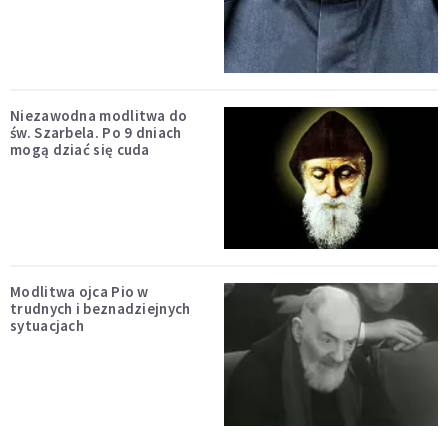
Niezawodna modlitwa do
św. Szarbela. Po 9 dniach
mogą dziać się cuda
Modlitwa ojca Pio w
trudnych i beznadziejnych
sytuacjach