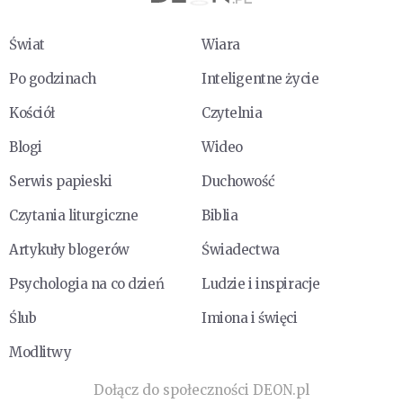
Świat
Wiara
Po godzinach
Inteligentne życie
Kościół
Czytelnia
Blogi
Wideo
Serwis papieski
Duchowość
Czytania liturgiczne
Biblia
Artykuły blogerów
Świadectwa
Psychologia na co dzień
Ludzie i inspiracje
Ślub
Imiona i święci
Modlitwy
Dołącz do społeczności DEON.pl