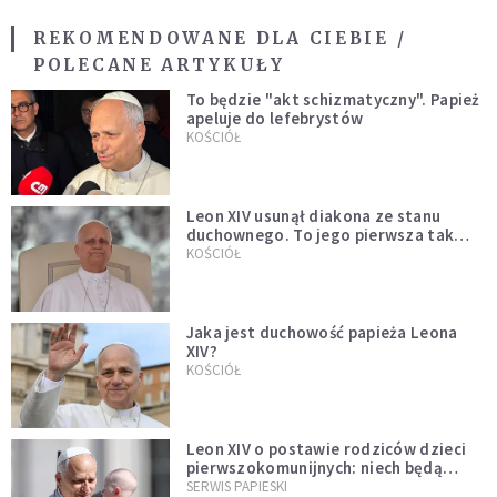
REKOMENDOWANE DLA CIEBIE /
POLECANE ARTYKUŁY
To będzie "akt schizmatyczny". Papież
apeluje do lefebrystów
KOŚCIÓŁ
Leon XIV usunął diakona ze stanu
duchownego. To jego pierwsza tak
bezprecedensowa decyzja
KOŚCIÓŁ
Jaka jest duchowość papieża Leona
XIV?
KOŚCIÓŁ
Leon XIV o postawie rodziców dzieci
pierwszokomunijnych: niech będą
przykładem
SERWIS PAPIESKI