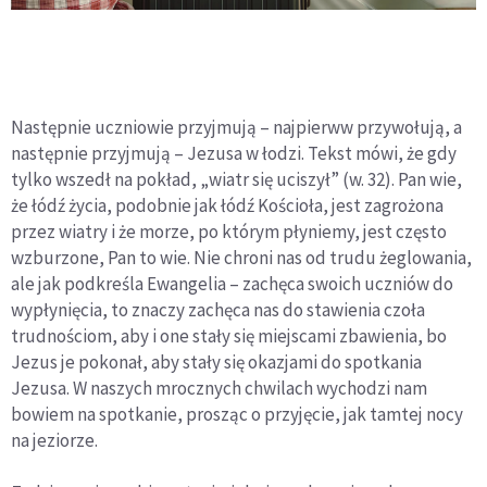
Następnie uczniowie przyjmują – najpierww przywołują, a
następnie przyjmują – Jezusa w łodzi. Tekst mówi, że gdy
tylko wszedł na pokład, „wiatr się uciszył” (w. 32). Pan wie,
że łódź życia, podobnie jak łódź Kościoła, jest zagrożona
przez wiatry i że morze, po którym płyniemy, jest często
wzburzone, Pan to wie. Nie chroni nas od trudu żeglowania,
ale jak podkreśla Ewangelia – zachęca swoich uczniów do
wypłynięcia, to znaczy zachęca nas do stawienia czoła
trudnościom, aby i one stały się miejscami zbawienia, bo
Jezus je pokonał, aby stały się okazjami do spotkania
Jezusa. W naszych mrocznych chwilach wychodzi nam
bowiem na spotkanie, prosząc o przyjęcie, jak tamtej nocy
na jeziorze.