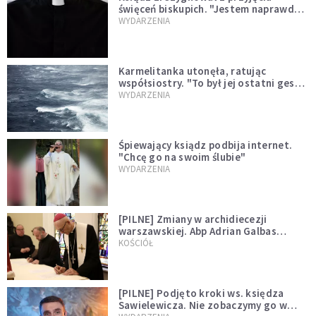
święceń biskupich. "Jestem naprawdę
niegodny"
WYDARZENIA
Karmelitanka utonęła, ratując
współsiostry. "To był jej ostatni gest
miłości"
WYDARZENIA
Śpiewający ksiądz podbija internet.
"Chcę go na swoim ślubie"
WYDARZENIA
[PILNE] Zmiany w archidiecezji
warszawskiej. Abp Adrian Galbas
wręczył dekrety nowym proboszczom
KOŚCIÓŁ
[PILNE] Podjęto kroki ws. księdza
Sawielewicza. Nie zobaczymy go w