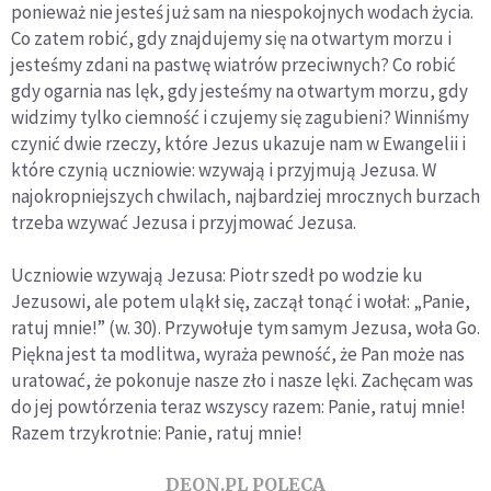
ponieważ nie jesteś już sam na niespokojnych wodach życia.
Co zatem robić, gdy znajdujemy się na otwartym morzu i
jesteśmy zdani na pastwę wiatrów przeciwnych? Co robić
gdy ogarnia nas lęk, gdy jesteśmy na otwartym morzu, gdy
widzimy tylko ciemność i czujemy się zagubieni? Winniśmy
czynić dwie rzeczy, które Jezus ukazuje nam w Ewangelii i
które czynią uczniowie: wzywają i przyjmują Jezusa. W
najokropniejszych chwilach, najbardziej mrocznych burzach
trzeba wzywać Jezusa i przyjmować Jezusa.
Uczniowie wzywają Jezusa: Piotr szedł po wodzie ku
Jezusowi, ale potem uląkł się, zaczął tonąć i wołał: „Panie,
ratuj mnie!” (w. 30). Przywołuje tym samym Jezusa, woła Go.
Piękna jest ta modlitwa, wyraża pewność, że Pan może nas
uratować, że pokonuje nasze zło i nasze lęki. Zachęcam was
do jej powtórzenia teraz wszyscy razem: Panie, ratuj mnie!
Razem trzykrotnie: Panie, ratuj mnie!
DEON.PL POLECA