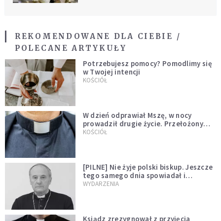
REKOMENDOWANE DLA CIEBIE /
POLECANE ARTYKUŁY
Potrzebujesz pomocy? Pomodlimy się
w Twojej intencji
KOŚCIÓŁ
W dzień odprawiał Mszę, w nocy
prowadził drugie życie. Przełożony
kazał mu opuścić zakon
KOŚCIÓŁ
[PILNE] Nie żyje polski biskup. Jeszcze
tego samego dnia spowiadał i
sprawował Mszę świętą
WYDARZENIA
Ksiądz zrezygnował z przyjęcia