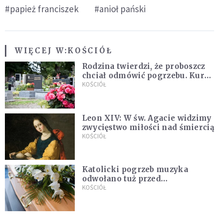
#papież franciszek
#anioł pański
WIĘCEJ W:
KOŚCIÓŁ
Rodzina twierdzi, że proboszcz
chciał odmówić pogrzebu. Kuria
zapowiada wyjaśnienia
KOŚCIÓŁ
Leon XIV: W św. Agacie widzimy
zwycięstwo miłości nad śmiercią
KOŚCIÓŁ
Katolicki pogrzeb muzyka
odwołano tuż przed
uroczystością. Powodem była
KOŚCIÓŁ
przynależność do masonerii