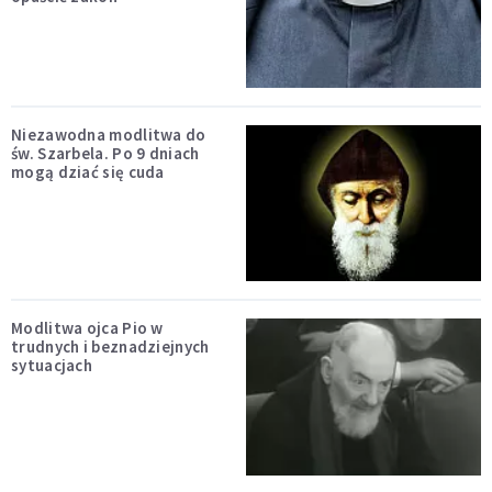
Niezawodna modlitwa do
św. Szarbela. Po 9 dniach
mogą dziać się cuda
Modlitwa ojca Pio w
trudnych i beznadziejnych
sytuacjach