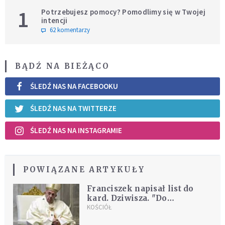
1
Potrzebujesz pomocy? Pomodlimy się w Twojej
intencji
62 komentarzy
BĄDŹ NA BIEŻĄCO
ŚLEDŹ NAS NA FACEBOOKU
ŚLEDŹ NAS NA TWITTERZE
ŚLEDŹ NAS NA INSTAGRAMIE
POWIĄZANE ARTYKUŁY
Franciszek napisał list do
kard. Dziwisza. "Do
wypełnienia tego zadania
KOŚCIÓŁ
ufnie wyznaczam Ciebie"