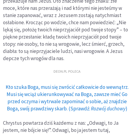
przekazuje nam Jezus. Oto znaczenie tego znaku: złe
moce, które nas przerażają i nad którymi nie jesteśmy w
stanie zapanować, wraz z Jezusem zostają natychmiast
osłabione. Krocząc po wodzie, chce nam powiedzieć: „Nie
lękaj się, położę twoich nieprzyjaciół pod twoje stopy” – to
piękne przesłanie: kładę twoich nieprzyjaciół pod twoje
stopy: nie osoby, to nie są wrogowie, lecz śmierć, grzech,
diabła: to są nieprzyjaciele ludzi, nasi wrogowie. A Jezus
depcze tych wrogów dla nas.
DEON.PL POLECA
Kto szuka Boga, musi się zwrócić całkowicie do wewnątrz.
Musi się wciąż ukierunkowywać na Boga, zawsze mieć Go
przed oczyma i wytrwale zapominać o sobie, aż znajdzie
Boga, swój prawdziwy skarb. (Sprawdź:
Rozwój duchowy
)
Chrystus powtarza dziś każdemu z nas: „Odwagi, to Ja
jestem, nie bójcie się!”. Odwagi, bo ja jestem tutaj,