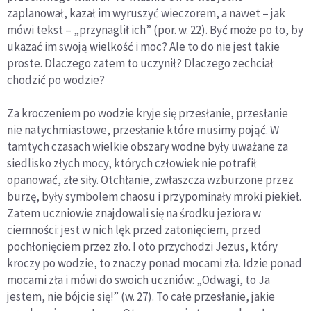
zaplanował, kazał im wyruszyć wieczorem, a nawet – jak
mówi tekst – „przynaglił ich” (por. w. 22). Być może po to, by
ukazać im swoją wielkość i moc? Ale to do nie jest takie
proste. Dlaczego zatem to uczynił? Dlaczego zechciał
chodzić po wodzie?
Za kroczeniem po wodzie kryje się przesłanie, przesłanie
nie natychmiastowe, przesłanie które musimy pojąć. W
tamtych czasach wielkie obszary wodne były uważane za
siedlisko złych mocy, których człowiek nie potrafił
opanować, złe siły. Otchłanie, zwłaszcza wzburzone przez
burzę, były symbolem chaosu i przypominały mroki piekieł.
Zatem uczniowie znajdowali się na środku jeziora w
ciemności: jest w nich lęk przed zatonięciem, przed
pochłonięciem przez zło. I oto przychodzi Jezus, który
kroczy po wodzie, to znaczy ponad mocami zła. Idzie ponad
mocami zła i mówi do swoich uczniów: „Odwagi, to Ja
jestem, nie bójcie się!” (w. 27). To całe przesłanie, jakie