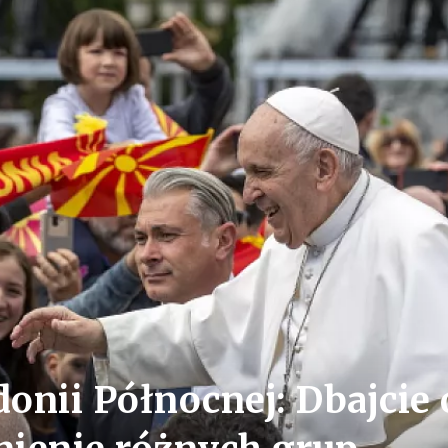
onii Północnej: Dbajcie 