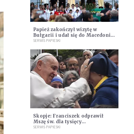
Papież zakończył wizytę w
Bułgarii i udał się do Macedonii
Północnej
SERWIS PAPIESKI
Skopje: Franciszek odprawił
Mszę św. dla tysięcy
Macedończyków
SERWIS PAPIESKI