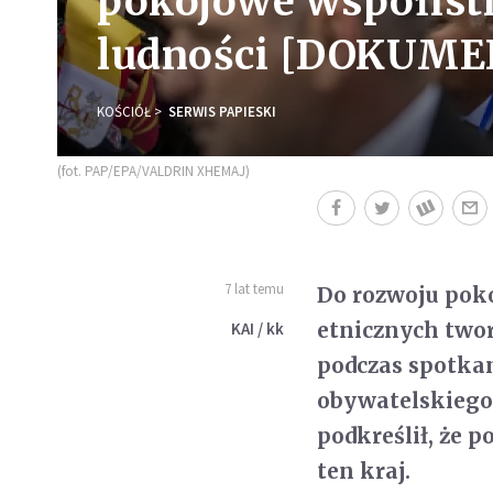
pokojowe współistn
ludności [DOKUME
KOŚCIÓŁ
SERWIS PAPIESKI
(fot. PAP/EPA/VALDRIN XHEMAJ)
7 lat temu
Do rozwoju poko
etnicznych twor
KAI / kk
podczas spotkan
obywatelskiego
podkreślił, że 
ten kraj.