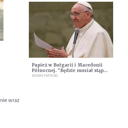
Papież w Bułgarii i Macedonii
Północnej. "Będzie musiał stąpać
po cienkim lodzie"
SERWIS PAPIESKI
mnie wraz