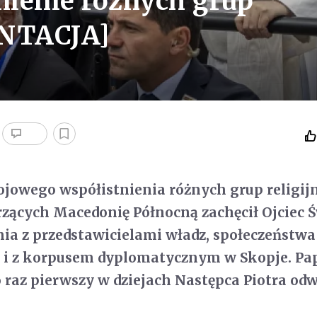
ienie różnych grup
NTACJA]
jowego współistnienia różnych grup religijn
zących Macedonię Północną zachęcił Ojciec 
ia z przedstawicielami władz, społeczeństwa
 i z korpusem dyplomatycznym w Skopje. Pa
po raz pierwszy w dziejach Następca Piotra od