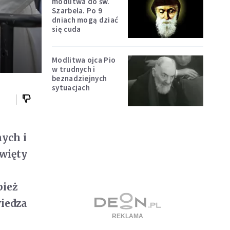
modlitwa do św.
Szarbela. Po 9
dniach mogą dziać
się cuda
Modlitwa ojca Pio
w trudnych i
beznadziejnych
sytuacjach
ych i
Święty
pież
wiedza