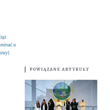
ciąż
ominać o
howy
)
POWIĄZANE ARTYKUŁY