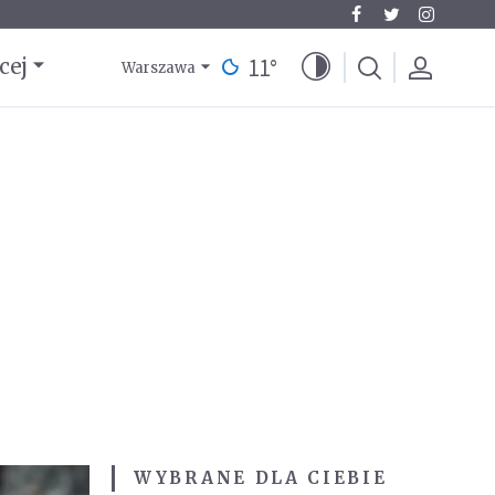
11
°
cej
Warszawa
WYBRANE DLA CIEBIE