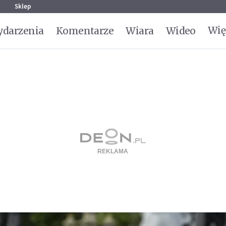
g
Sklep
Wię
darzenia
Komentarze
Wiara
Wideo