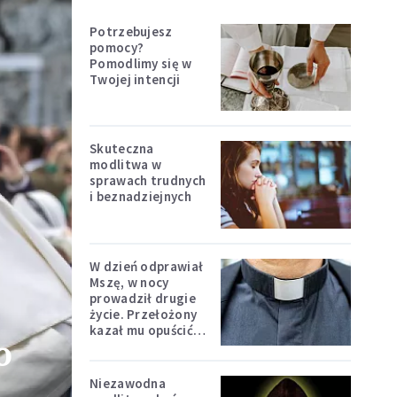
Potrzebujesz
pomocy?
Pomodlimy się w
Twojej intencji
Skuteczna
modlitwa w
sprawach trudnych
i beznadziejnych
W dzień odprawiał
Mszę, w nocy
prowadził drugie
życie. Przełożony
kazał mu opuścić
o
zakon
Niezawodna