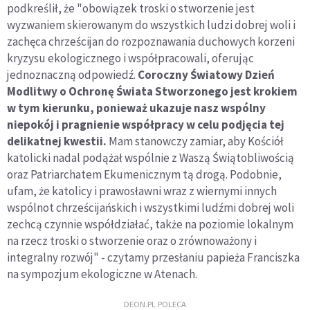
podkreślił, że "obowiązek troski o stworzenie jest
wyzwaniem skierowanym do wszystkich ludzi dobrej woli i
zachęca chrześcijan do rozpoznawania duchowych korzeni
kryzysu ekologicznego i współpracowali, oferując
jednoznaczną odpowiedź.
Coroczny Światowy Dzień
Modlitwy o Ochronę Świata Stworzonego jest krokiem
w tym kierunku, ponieważ ukazuje nasz wspólny
niepokój i pragnienie współpracy w celu podjęcia tej
delikatnej kwestii.
Mam stanowczy zamiar, aby Kościół
katolicki nadal podążał wspólnie z Waszą Świątobliwością
oraz Patriarchatem Ekumenicznym tą drogą. Podobnie,
ufam, że katolicy i prawosławni wraz z wiernymi innych
wspólnot chrześcijańskich i wszystkimi ludźmi dobrej woli
zechcą czynnie współdziałać, także na poziomie lokalnym
na rzecz troski o stworzenie oraz o zrównoważony i
integralny rozwój" - czytamy przesłaniu papieża Franciszka
na sympozjum ekologiczne w Atenach.
DEON.PL POLECA