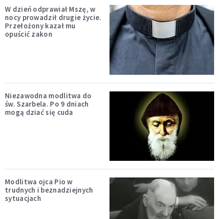
W dzień odprawiał Mszę, w
nocy prowadził drugie życie.
Przełożony kazał mu
opuścić zakon
Niezawodna modlitwa do
św. Szarbela. Po 9 dniach
mogą dziać się cuda
Modlitwa ojca Pio w
trudnych i beznadziejnych
sytuacjach