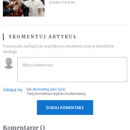
umocni wiarę i nadzieję
SERWIS PAPIESKI
SKOMENTUJ ARTYKUŁ
Franciszek zachęcił do współpracy ekumenicznej w dziedzinie
ekologii
Zaloguj się
lub
skomentuj jako Gość
Twój komentarz będzie moderowany
DODAJ KOMENTARZ
Komentarze (
)