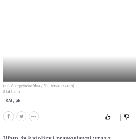
(fot. GeorgeVieiraSilva / Shutterstock.com)
8 lat temu
KAI / pk
Ufam, że katolicy i prawosławni wraz z