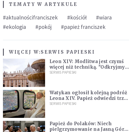
TEMATY W ARTYKULE
#aktualnościfranciszek
#kościół
#wiara
#ekologia
#pokój
#papież franciszek
WIĘCEJ W:
SERWIS PAPIESKI
Leon XIV: Modlitwa jest czymś
więcej niż techniką. "Odkryjmy
ją na nowo"
SERWIS PAPIESKI
Watykan ogłosił kolejną podróż
Leona XIV. Papież odwiedzi trzy
kraje Ameryki Południowej
SERWIS PAPIESKI
Papież do Polaków: Niech
pielgrzymowanie na Jasną Górę