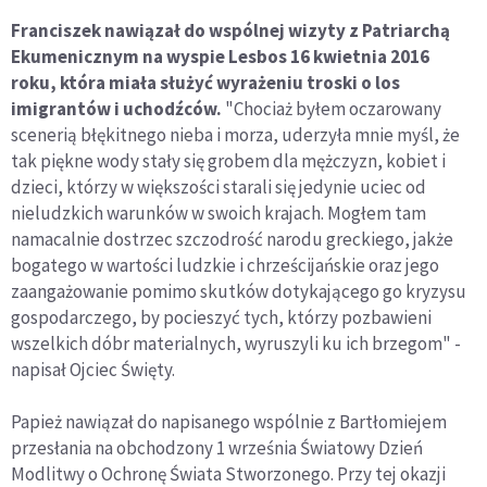
Franciszek nawiązał do wspólnej wizyty z Patriarchą
Ekumenicznym na wyspie Lesbos 16 kwietnia 2016
roku, która miała służyć wyrażeniu troski o los
imigrantów i uchodźców.
"Chociaż byłem oczarowany
scenerią błękitnego nieba i morza, uderzyła mnie myśl, że
tak piękne wody stały się grobem dla mężczyzn, kobiet i
dzieci, którzy w większości starali się jedynie uciec od
nieludzkich warunków w swoich krajach. Mogłem tam
namacalnie dostrzec szczodrość narodu greckiego, jakże
bogatego w wartości ludzkie i chrześcijańskie oraz jego
zaangażowanie pomimo skutków dotykającego go kryzysu
gospodarczego, by pocieszyć tych, którzy pozbawieni
wszelkich dóbr materialnych, wyruszyli ku ich brzegom" -
napisał Ojciec Święty.
Papież nawiązał do napisanego wspólnie z Bartłomiejem
przesłania na obchodzony 1 września Światowy Dzień
Modlitwy o Ochronę Świata Stworzonego. Przy tej okazji