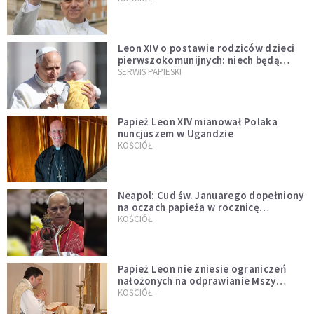
Leon XIV o postawie rodziców dzieci
pierwszokomunijnych: niech będą
przykładem
SERWIS PAPIESKI
Papież Leon XIV mianował Polaka
nuncjuszem w Ugandzie
KOŚCIÓŁ
Neapol: Cud św. Januarego dopełniony
na oczach papieża w rocznicę
pontyfikatu!
KOŚCIÓŁ
Papież Leon nie zniesie ograniczeń
nałożonych na odprawianie Mszy
trydenckiej. „Traditionis custodes”
KOŚCIÓŁ
zostaje w mocy