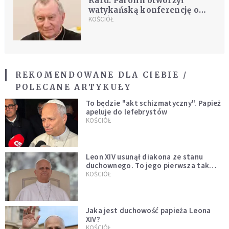
Kard. Parolin otworzył
watykańską konferencję o
encyklice Laudato sí
KOŚCIÓŁ
REKOMENDOWANE DLA CIEBIE /
POLECANE ARTYKUŁY
To będzie "akt schizmatyczny". Papież
apeluje do lefebrystów
KOŚCIÓŁ
Leon XIV usunął diakona ze stanu
duchownego. To jego pierwsza tak
bezprecedensowa decyzja
KOŚCIÓŁ
Jaka jest duchowość papieża Leona
XIV?
KOŚCIÓŁ