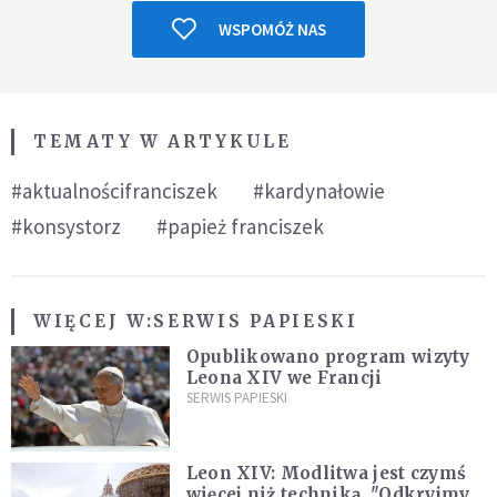
WSPOMÓŻ NAS
TEMATY W ARTYKULE
#aktualnościfranciszek
#kardynałowie
#konsystorz
#papież franciszek
WIĘCEJ W:
SERWIS PAPIESKI
Opublikowano program wizyty
Leona XIV we Francji
SERWIS PAPIESKI
Leon XIV: Modlitwa jest czymś
więcej niż techniką. "Odkryjmy