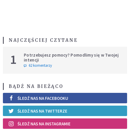
NAJCZĘŚCIEJ CZYTANE
1
Potrzebujesz pomocy? Pomodlimy się w Twojej
intencji
62 komentarzy
BĄDŹ NA BIEŻĄCO
ŚLEDŹ NAS NA FACEBOOKU
ŚLEDŹ NAS NA TWITTERZE
ŚLEDŹ NAS NA INSTAGRAMIE