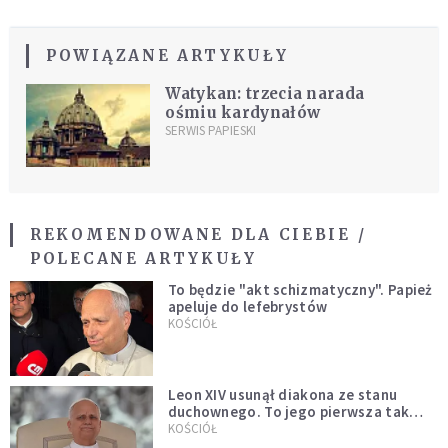
POWIĄZANE ARTYKUŁY
Watykan: trzecia narada
ośmiu kardynałów
SERWIS PAPIESKI
REKOMENDOWANE DLA CIEBIE /
POLECANE ARTYKUŁY
To będzie "akt schizmatyczny". Papież
apeluje do lefebrystów
KOŚCIÓŁ
Leon XIV usunął diakona ze stanu
duchownego. To jego pierwsza tak
bezprecedensowa decyzja
KOŚCIÓŁ