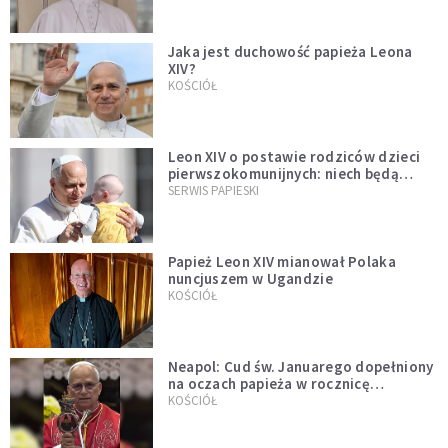
Jaka jest duchowość papieża Leona
XIV?
KOŚCIÓŁ
Leon XIV o postawie rodziców dzieci
pierwszokomunijnych: niech będą
przykładem
SERWIS PAPIESKI
Papież Leon XIV mianował Polaka
nuncjuszem w Ugandzie
KOŚCIÓŁ
Neapol: Cud św. Januarego dopełniony
na oczach papieża w rocznicę
pontyfikatu!
KOŚCIÓŁ