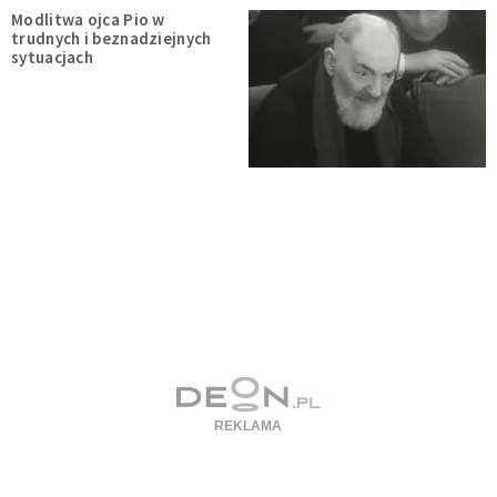
Modlitwa ojca Pio w
trudnych i beznadziejnych
sytuacjach