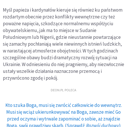
Myśl papieża i kardynałów kieruje się również ku państwom
rozdartym obecnie przez konflikty wewnętrzne czy też
poważne napięcia, szkodzące normalnemu współżyciu
obywatelskiemu, jak ma to miejsce w Sudanie
Południowym lub Nigerii, gdzie nieustannie powtarzające
się zamachy pochłaniają wiele niewinnych istnień ludzkich,
w narastającej atmosferze obojętności. W tych godzinach
szczególne obawy budzi dramatyczny rozwój sytuacji na
Ukrainie. W odniesieniu do niej pragniemy, aby niezwłocznie
ustały wszelkie działania naznaczone przemocą i
przywrócono zgodę i pokój.
DEON.PL POLECA
Kto szuka Boga, musi się zwrócić całkowicie do wewnątrz.
Musi się wciąż ukierunkowywać na Boga, zawsze mieć Go
przed oczyma i wytrwale zapominać o sobie, aż znajdzie
Boga, swój prawdziwy skarb. (Sprawdź:
Rozwój duchowy
)