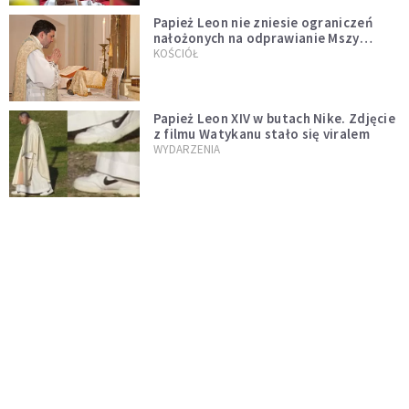
Papież Leon nie zniesie ograniczeń
nałożonych na odprawianie Mszy
trydenckiej. „Traditionis custodes”
KOŚCIÓŁ
zostaje w mocy
Papież Leon XIV w butach Nike. Zdjęcie
z filmu Watykanu stało się viralem
WYDARZENIA