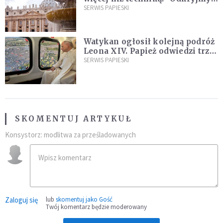
ją na nowo"
SERWIS PAPIESKI
Watykan ogłosił kolejną podróż
Leona XIV. Papież odwiedzi trzy
kraje Ameryki Południowej
SERWIS PAPIESKI
SKOMENTUJ ARTYKUŁ
Konsystorz: modlitwa za prześladowanych
Zaloguj się
lub
skomentuj jako Gość
Twój komentarz będzie moderowany