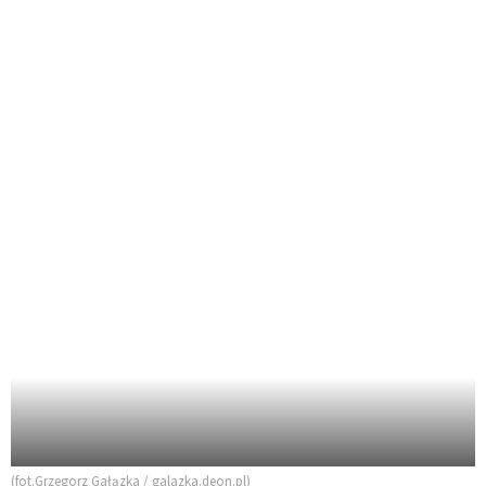
(fot.Grzegorz Gałązka / galazka.deon.pl)