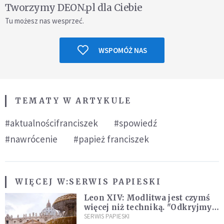
Tworzymy DEON.pl dla Ciebie
Tu możesz nas wesprzeć.
WSPOMÓŻ NAS
TEMATY W ARTYKULE
#aktualnościfranciszek
#spowiedź
#nawrócenie
#papież franciszek
WIĘCEJ W:
SERWIS PAPIESKI
Leon XIV: Modlitwa jest czymś
więcej niż techniką. "Odkryjmy
ją na nowo"
SERWIS PAPIESKI