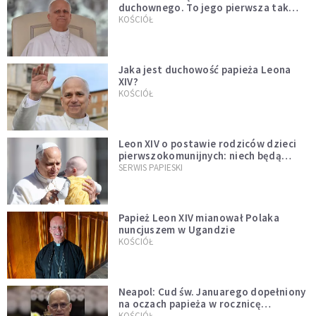
duchownego. To jego pierwsza tak
bezprecedensowa decyzja
KOŚCIÓŁ
Jaka jest duchowość papieża Leona
XIV?
KOŚCIÓŁ
Leon XIV o postawie rodziców dzieci
pierwszokomunijnych: niech będą
przykładem
SERWIS PAPIESKI
Papież Leon XIV mianował Polaka
nuncjuszem w Ugandzie
KOŚCIÓŁ
Neapol: Cud św. Januarego dopełniony
na oczach papieża w rocznicę
pontyfikatu!
KOŚCIÓŁ