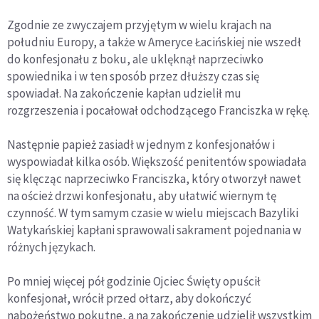
Zgodnie ze zwyczajem przyjętym w wielu krajach na
południu Europy, a także w Ameryce Łacińskiej nie wszedł
do konfesjonału z boku, ale uklęknął naprzeciwko
spowiednika i w ten sposób przez dłuższy czas się
spowiadał. Na zakończenie kapłan udzielił mu
rozgrzeszenia i pocałował odchodzącego Franciszka w rękę.
Następnie papież zasiadł w jednym z konfesjonałów i
wyspowiadał kilka osób. Większość penitentów spowiadała
się klęcząc naprzeciwko Franciszka, który otworzył nawet
na oścież drzwi konfesjonału, aby ułatwić wiernym tę
czynność. W tym samym czasie w wielu miejscach Bazyliki
Watykańskiej kapłani sprawowali sakrament pojednania w
różnych językach.
Po mniej więcej pół godzinie Ojciec Święty opuścił
konfesjonał, wrócił przed ołtarz, aby dokończyć
nabożeństwo pokutne, a na zakończenie udzielił wszystkim