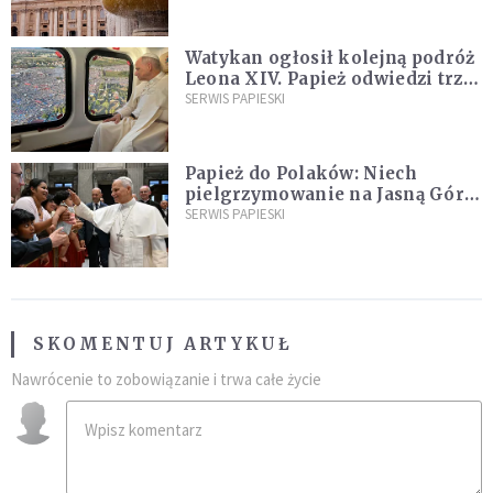
Watykan ogłosił kolejną podróż
Leona XIV. Papież odwiedzi trzy
kraje Ameryki Południowej
SERWIS PAPIESKI
Papież do Polaków: Niech
pielgrzymowanie na Jasną Górę
umocni wiarę i nadzieję
SERWIS PAPIESKI
SKOMENTUJ ARTYKUŁ
Nawrócenie to zobowiązanie i trwa całe życie