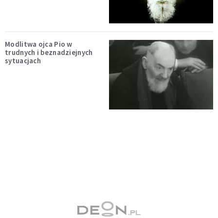
Modlitwa ojca Pio w
trudnych i beznadziejnych
sytuacjach