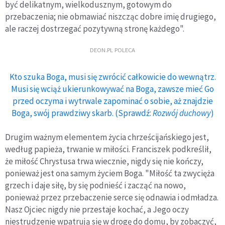
być delikatnym, wielkodusznym, gotowym do
przebaczenia; nie obmawiać niszcząc dobre imię drugiego,
ale raczej dostrzegać pozytywną stronę każdego".
DEON.PL POLECA
Kto szuka Boga, musi się zwrócić całkowicie do wewnątrz.
Musi się wciąż ukierunkowywać na Boga, zawsze mieć Go
przed oczyma i wytrwale zapominać o sobie, aż znajdzie
Boga, swój prawdziwy skarb. (Sprawdź:
Rozwój duchowy
)
Drugim ważnym elementem życia chrześcijańskiego jest,
według papieża, trwanie w miłości. Franciszek podkreślił,
że miłość Chrystusa trwa wiecznie, nigdy się nie kończy,
ponieważ jest ona samym życiem Boga. "Miłość ta zwycięża
grzech i daje siłę, by się podnieść i zacząć na nowo,
ponieważ przez przebaczenie serce się odnawia i odmładza.
Nasz Ojciec nigdy nie przestaje kochać, a Jego oczy
niestrudzenie wpatrują się w drogę do domu, by zobaczyć,