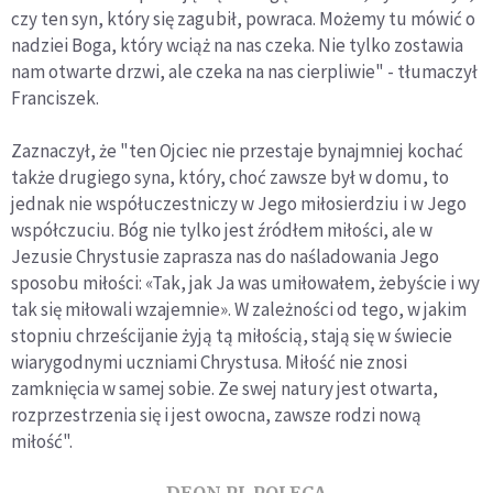
czy ten syn, który się zagubił, powraca. Możemy tu mówić o
nadziei Boga, który wciąż na nas czeka. Nie tylko zostawia
nam otwarte drzwi, ale czeka na nas cierpliwie" - tłumaczył
Franciszek.
Zaznaczył, że "ten Ojciec nie przestaje bynajmniej kochać
także drugiego syna, który, choć zawsze był w domu, to
jednak nie współuczestniczy w Jego miłosierdziu i w Jego
współczuciu. Bóg nie tylko jest źródłem miłości, ale w
Jezusie Chrystusie zaprasza nas do naśladowania Jego
sposobu miłości: «Tak, jak Ja was umiłowałem, żebyście i wy
tak się miłowali wzajemnie». W zależności od tego, w jakim
stopniu chrześcijanie żyją tą miłością, stają się w świecie
wiarygodnymi uczniami Chrystusa. Miłość nie znosi
zamknięcia w samej sobie. Ze swej natury jest otwarta,
rozprzestrzenia się i jest owocna, zawsze rodzi nową
miłość".
DEON.PL POLECA